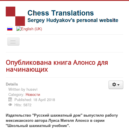
Home
Опубликована книга Алонсо для
Books
начинающих
News
Details
Articles
Written by
husevi
Category:
Новости
History
Published: 18 April 2018
Notes
Hits: 5872
Publishing Houses
Издательство "Русский шахматный дом" выпустило работу
мексиканского автора Луиса Мигеля Алонсо в серии
Contact
"Школьный шахматный учебник".