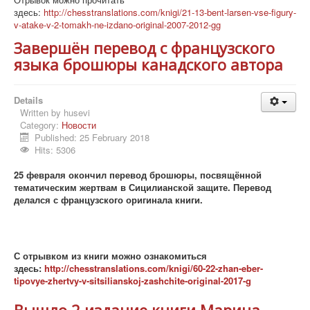
здесь:
http://chesstranslations.com/knigi/21-13-bent-larsen-vse-figury-
v-atake-v-2-tomakh-ne-izdano-original-2007-2012-gg
Завершён перевод с французского
языка брошюры канадского автора
Details
Written by
husevi
Category:
Новости
Published: 25 February 2018
Hits: 5306
25 февраля окончил перевод брошюры, посвящённой
тематическим жертвам в Сицилианской защите. Перевод
делался с французского оригинала книги.
С отрывком из книги можно ознакомиться
здесь:
http://chesstranslations.com/knigi/60-22-zhan-eber-
tipovye-zhertvy-v-sitsilianskoj-zashchite-original-2017-g