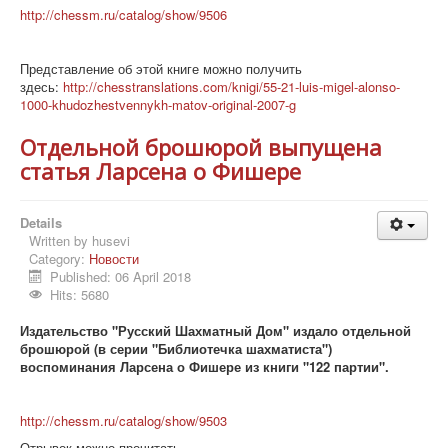
http://chessm.ru/catalog/show/9506
Представление об этой книге можно получить
здесь:
http://chesstranslations.com/knigi/55-21-luis-migel-alonso-
1000-khudozhestvennykh-matov-original-2007-g
Отдельной брошюрой выпущена
статья Ларсена о Фишере
Details
Written by
husevi
Category:
Новости
Published: 06 April 2018
Hits: 5680
Издательство "Русский Шахматный Дом" издало отдельной
брошюрой (в серии "Библиотечка шахматиста")
воспоминания Ларсена о Фишере из книги "122 партии".
http://chessm.ru/catalog/show/9503
Отрывок можно прочитать