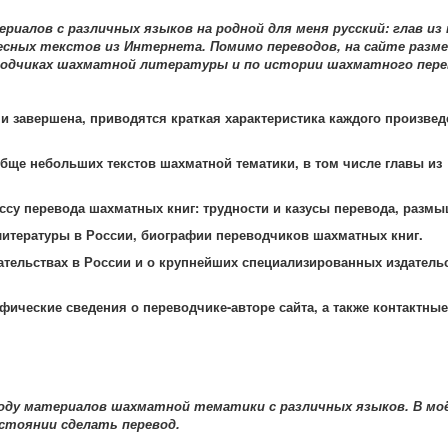
алов с различных языков на родной для меня русский: глав из 
ресных текстов из Интернета. Помимо переводов, на сайте раз
еводчиках шахматной литературы и по истории шахматного пере
и завершена, приводятся краткая характеристика каждого произвед
бще небольших текстов шахматной тематики, в том числе главы из
у перевода шахматных книг: трудности и казусы перевода, размы
литературы в России, биографии переводчиков шахматных книг.
тельствах в России и о крупнейших специализированных издательс
ические сведения о переводчике-авторе сайта, а также контактные
оду материалов шахматной тематики с различных языков. В моё
остоянии сделать перевод.