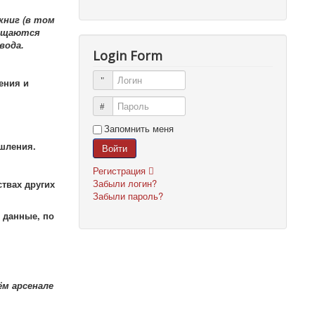
книг (в том
мещаются
вода.
Login Form
Логин
ения и
Пароль
Запомнить меня
шления.
Войти
Регистрация
Забыли логин?
твах других
Забыли пароль?
 данные, по
м арсенале