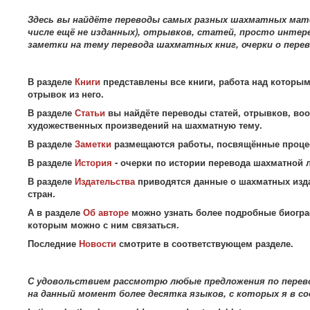
Здесь вы найдёте переводы самых разных шахматных матери
числе ещё не изданных), отрывков, статей, просто инте
заметки на тему перевода шахматных книг, очерки о пер
В разделе
Книги
представлены все книги, работа над которым
отрывок из него.
В разделе
Статьи
вы найдёте переводы статей, отрывков, воо
художественных произведений на шахматную тему.
В разделе
Заметки
размещаются работы, посвящённые процесс
В разделе
История
- очерки по истории перевода шахматной 
В разделе
Издательства
приводятся данные о шахматных изда
стран.
А в разделе
Об авторе
можно узнать более подробные биограф
которым можно с ним связаться.
Последние
Новости
смотрите в соответствующем разделе.
С удовольствием рассмотрю любые предложения по перев
на данный момент более десятка языков, с которых я в с