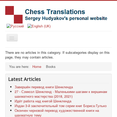
Home
There are no articles in this category. If subcategories display on this
page, they may contain articles.
Books
You are here:
Home
Books
News
Articles
Latest Articles
History
Завершён перевод книги Шенкленда
27 - Сэмюэл Шенкленд - Маленькими шагами к вершинам
Notes
шахматного мастерства (2018, 2021)
Идёт работа над книгой Шенкленда
Publishing Houses
Издан 3-й заключительный том серии книг Бориса Гулько
Окончен черновой перевод художественной книги на
Contact
шахматную тему