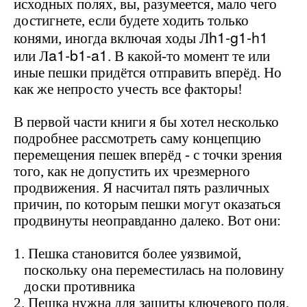
исходных полях, вы, разумеется, мало чего
достигнете, если будете ходить только
h
1-
g
1-
h
1
конями, иногда включая ходы Л
a
1-
b
1-
a
1
или Л
. В какой-то момент те или
иные пешки придётся отправить вперёд. Но
как же непросто учесть все факторы!
В первой части книги я бы хотел несколько
подробнее рассмотреть саму концепцию
перемещения пешек вперёд - с точки зрения
того, как не допустить их чрезмерного
продвижения. Я насчитал пять различных
причин, по которым пешки могут оказаться
продвинуты неоправданно далеко. Вот они:
1. Пешка становится более уязвимой,
поскольку она переместилась на половину
доски противника
2. Пешка нужна для защиты ключевого поля,