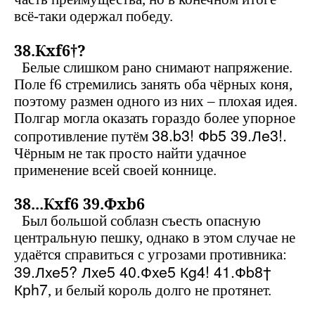
всё-таки одержал победу.
38.К
xf
6†?
Белые слишком рано снимают напряжение.
Поле
f
6 стремились занять оба чёрных коня,
поэтому размен одного из них – плохая идея.
Полгар
могла оказать гораздо более упорное
38.
b
3! Ф
b
5 39.Л
e
3!.
сопротивление путём
Чёрным не так просто найти удачное
применение всей своей коннице.
38...К
xf
6 39.Ф
xb
6
Был большой соблазн съесть опасную
центральную пешку, однако в этом случае не
удаётся справиться с угрозами противника:
39.Л
xe
5? Л
xe
5 40.Ф
xe
5 К
g
4! 41.Ф
b
8†
Кр
h
7
, и белый король долго не протянет.