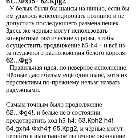
61...Ф
xf
5† 62.Кр
g
2
У белых были бы шансы на ничью, если бы
им удалось консолидировать позицию и не
допустить последующего размена пешек.
Здесь же чёрные могут использовать
конкретные тактические угрозы, чтобы
осуществить продвижение
h
5-
h
4 – и всё из-
за неудачного расположения белого короля.
62...Ф
g
5
Правильная идея, но неверное исполнение.
Чёрные дают белым ещё один шанс, хотя их
перспективы по-прежнему нельзя назвать
радужными.
Самым точным было продолжение
62...Ф
g
4
!, и белые не в состоянии
63.Кр
h
2
h
4!
предотвратить ход
h
5-
h
4
:
64.
gxh
4 Ф
xh
4† 65.Кр
g
2
, и чёрные могут
перейти в выигранное пешечное окончание