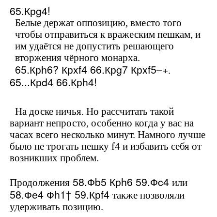
65.Кр
g
4!
Белые держат оппозицию, вместо того
чтобы отправиться к вражеским пешкам, и
им удаётся не допустить решающего
вторжения чёрного монарха.
65.Кр
h
6? Кр
xf
4 66.Кр
g
7 Кр
xf
5–+
.
65...Кр
d
4 66.Кр
h
4!
На доске ничья. Но рассчитать такой
вариант непросто, особенно когда у вас на
часах всего несколько минут. Намного лучше
было не трогать пешку
f
4 и избавить себя от
возникших проблем.
58.Ф
b
5 Кр
h
6 59.Ф
c
4
Продолжения
или
58.Ф
e
4 Ф
h
1† 59.Кр
f
4
также позволяли
удерживать позицию.