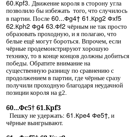
60.Кр
f
3.
Движение короля в сторону угла
позволило бы избежать того, что случилось
60...Ф
g
4† 61.Кр
g
2 Ф
xf
5
в партии. После
62.Кр
h
2 Ф
g
4 63.Ф
f
2
чёрным не так просто
образовать проходную, и я полагаю, что
белые ещё могут бороться. Впрочем, если
чёрные продемонстрируют хорошую
технику, то в конце концов должны добиться
победы. Обратите внимание на
существенную разницу по сравнению с
продолжением в партии, где чёрные сразу
получили проходную благодаря неудачной
позиции короля на
g
2.
60...Ф
c
5† 61.Кр
f
3
61.Кр
e
4 Ф
e
5†
Пешку не удержать:
, и
чёрные выигрывают.