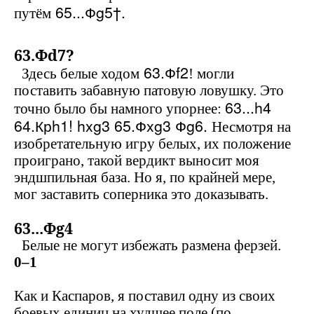
65...Ф
g
5†.
путём
63.Ф
d
7?
63.Ф
f
2
Здесь белые ходом
! могли
поставить забавную патовую ловушку. Это
63...
h
4
точно было бы намного упорнее:
64.Кр
h
1!
hxg
3 65.Ф
xg
3 Ф
g
6.
Несмотря на
изобретательную игру белых, их положение
проиграно, такой вердикт выносит моя
эндшпильная база. Но я, по крайней мере,
мог заставить соперника это доказывать.
63...Ф
g
4
Белые не могут избежать размена ферзей.
0–1
Как и Каспаров
, я поставил одну из своих
боевых единиц на худшее поле (по