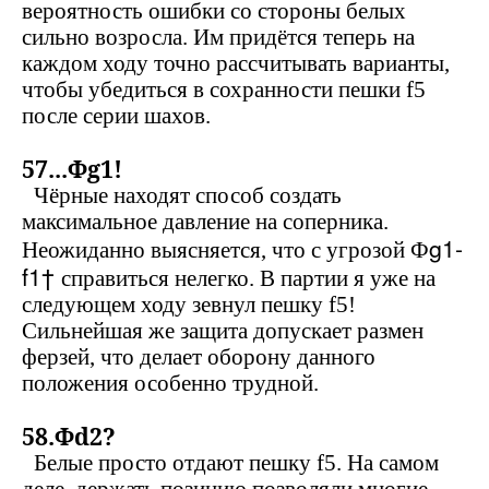
вероятность ошибки со стороны белых
сильно возросла. Им придётся теперь на
каждом ходу точно рассчитывать варианты,
чтобы убедиться в сохранности пешки
f
5
после серии шахов.
57...Ф
g
1!
Чёрные находят способ создать
максимальное давление на соперника.
g
1-
Неожиданно выясняется, что с угрозой Ф
f
1†
справиться нелегко. В партии я уже на
следующем ходу зевнул пешку
f
5!
Сильнейшая же защита допускает размен
ферзей, что делает оборону данного
положения особенно трудной.
58.Ф
d
2?
Белые просто отдают пешку
f
5. На самом