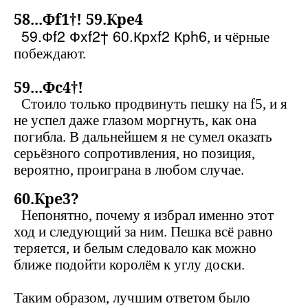
58...Ф
f
1†! 59.Кр
e
4
59.Ф
f
2 Ф
xf
2† 60.Кр
xf
2 Кр
h
6
, и чёрные
побеждают.
59...Ф
c
4†!
Стоило только продвинуть пешку на
f
5, и я
не успел даже глазом моргнуть, как она
погибла. В дальнейшем я не сумел оказать
серьёзного сопротивления, но позиция,
вероятно, проиграна в любом случае.
60.Кр
e
3?
Непонятно, почему я избрал именно этот
ход и следующий за ним. Пешка всё равно
теряется, и белым следовало как можно
ближе подойти королём к углу доски.
Таким образом, лучшим ответом было