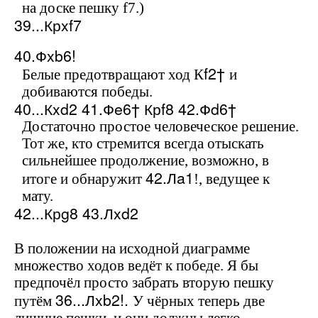
на доске пешку
f
7.)
39...Кр
xf
7
40.Ф
xb
6!
f
2†
Белые предотвращают ход К
и
добиваются победы.
40...К
xd
2 41.Ф
e
6† Кр
f
8 42.Ф
d
6†
Достаточно простое человеческое решение.
Тот же, кто стремится всегда отыскать
сильнейшее продолжение, возможно, в
42.Л
a
1
итоге и обнаружит
!, ведущее к
мату.
42...Кр
g
8 43.Л
xd
2
В положении на исходной диаграмме
множество ходов ведёт к победе. Я бы
предпочёл просто забрать вторую пешку
36...Л
xb
2!.
путём
У чёрных теперь две