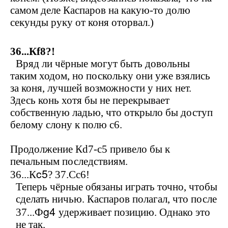
самом деле Каспаров на какую-то долю
секунды руку от коня оторвал.)
36...К
f
8?!
Вряд ли чёрные могут быть довольны
таким ходом, но поскольку они уже взялись
за коня, лучшей возможности у них нет.
Здесь конь хотя бы не перекрывает
собственную ладью, что открыло бы доступ
белому слону к полю
c
6.
Продолжение К
d
7-
c
5 привело бы к
печальным последствиям.
c
5
36...К
? 37.С
c
6!
Теперь чёрные обязаны играть точно, чтобы
сделать ничью. Каспаров полагал, что после
g
4
37...Ф
удерживает позицию. Однако это
не так.