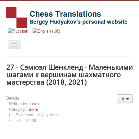
Home
27 - Сэмюэл Шенкленд - Маленькими
Books
шагами к вершинам шахматного
мастерства (2018, 2021)
News
Articles
Details
History
Written by
husevi
Category:
Книги
Notes
Published: 12 July 2020
Hits: 14438
Publishing Houses
Contact