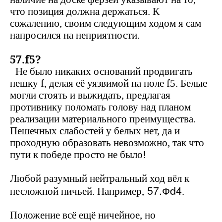
что позиция должна держаться. К
сожалению, своим следующим ходом я сам
напросился на неприятности.
57.
f
5?
Не было никаких оснований продвигать
пешку
f
, делая её уязвимой на поле
f
5. Белые
могли стоять и выжидать, предлагая
противнику поломать голову над планом
реализации материального преимущества.
Пешечных слабостей у белых нет, да и
проходную образовать невозможно, так что
пути к победе просто не было!
Любой разумный нейтральный ход вёл к
57.Ф
d
4
несложной ничьей. Например,
.
Положение всё ещё ничейное, но