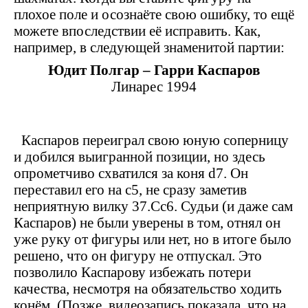
плохое поле и осознаёте свою ошибку, то ещё
можете впоследствии её исправить. Как,
например, в следующей знаменитой партии:
Юдит Полгар
– Гарри Каспаров
Линарес 1994
Каспаров переиграл свою юную соперницу
и добился выигранной позиции
, но здесь
опрометчиво схватился за коня
d
7. Он
переставил его на
c
5, не сразу заметив
неприятную вилку 37.С
c
6. Судьи (и даже сам
Каспаров) не были уверены в том, отнял он
уже руку от фигуры или нет
, но в итоге было
решено, что он фигуру не отпускал. Это
позволило Каспарову избежать потери
качества, несмотря на обязательство ходить
конём. (Позже, видеозапись показала, что на