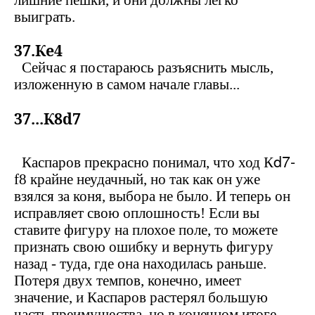
лишние пешки, и они должны легко
выиграть.
37.К
e
4
Сейчас я постараюсь разъяснить мысль,
изложенную в самом начале главы...
37...К
8
d
7
d
7-
Каспаров прекрасно понимал, что ход К
f
8 крайне неудачный, но так как он уже
взялся за коня, выбора не было. И теперь он
исправляет свою оплошность! Если вы
ставите фигуру на плохое поле, то можете
признать свою ошибку и вернуть фигуру
назад - туда, где она находилась раньше.
Потеря двух темпов, конечно, имеет
значение, и Каспаров растерял большую
часть преимущества
, но в конечном итоге