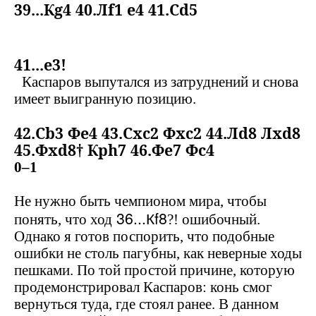
39...К
g
4 40.Л
f
1
e
4 41.С
d
5
41...
e
3!
Каспаров выпутался из затруднений и снова
имеет выигранную позицию.
42.С
b3 Ф
e4 43.С
xc2 Ф
xc2 44.Л
d8 Л
xd8
45.Ф
xd8† Кр
h7 46.Ф
e7 Ф
c4
0–1
Не нужно быть чемпионом мира, чтобы
36...К
f
8
понять, что ход
?! ошибочный.
Однако я готов поспорить, что подобные
ошибки не столь пагубны, как неверные ходы
пешками. По той простой причине, которую
продемонстрировал Каспаров
: конь смог
вернуться туда, где стоял ранее. В данном