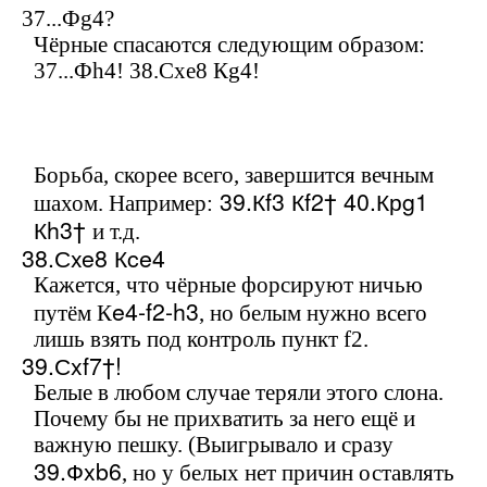
37...Ф
g
4?
Чёрные спасаются следующим образом:
37...Ф
h
4! 38.С
xe
8 К
g
4!
Борьба, скорее всего, завершится вечным
39.К
f
3 К
f
2† 40.Кр
g
1
шахом. Например:
К
h
3†
и т.д.
38.С
xe
8 К
ce
4
Кажется, что чёрные форсируют ничью
e
4-
f
2-
h
3
путём К
, но белым нужно всего
лишь взять под контроль пункт
f
2.
39.С
xf
7†!
Белые в любом случае теряли этого слона.
Почему бы не прихватить за него ещё и
важную пешку. (Выигрывало и сразу
39.Ф
xb
6
, но у белых нет причин оставлять