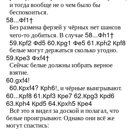
и тогда вообще не о чем было бы
беспокоиться.
58...Ф
f
1†
Без размена ферзей у чёрных нет шансов
58...Ф
h
1†
чего-то добиться. В случае
59.Кр
f
2 Ф
d
5 60.Кр
g
1 Ф
e
5 61.Кр
h
2 Кр
f
8
белые могут держаться сколько угодно.
59.Кр
e
3 Ф
xf
4†
Сейчас белые должны избрать верное
взятие.
60.
gxf
4!
60.Кр
xf
4? Кр
h
6
!, и чёрные выигрывают.
60...Кр
f8 61.Кр
f3 Кр
e7 62.Кр
g3 Кр
d6
63.Кр
h4 Кр
d5 64.Кр
xh5 Кр
e4
Всё это я видел за доской и полагал, что
белые проигрывают. Однако они всё же
могут спастись: