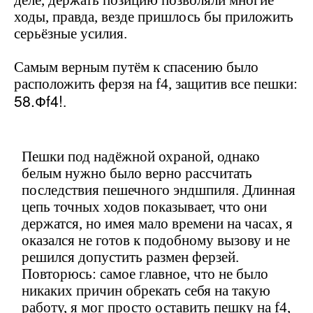
деле, держать позицию позволяли многие
ходы, правда, везде пришлось бы приложить
серьёзные усилия.
Самым верным путём к спасению было
расположить ферзя на
f
4, защитив все пешки:
58.Ф
f
4!
.
Пешки под надёжной охраной, однако
белым нужно было верно рассчитать
последствия пешечного эндшпиля. Длинная
цепь точных ходов показывает, что они
держатся, но имея мало времени на часах, я
оказался не готов к подобному вызову и не
решился допустить размен ферзей.
Повторюсь: самое главное, что не было
никаких причин обрекать себя на такую
работу, я мог просто оставить пешку на
f
4,