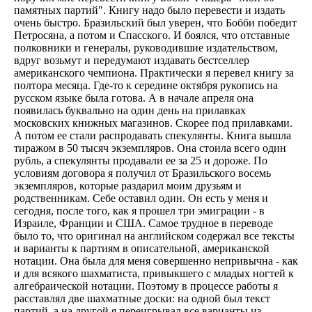
памятных партий". Книгу надо было перевести и издать
очень быстро. Бразильский был уверен, что Бобби победит
Петросяна, а потом и Спасского. И боялся, что отставные
полковники и генералы, руководившие издательством,
вдруг возьмут и передумают издавать бестселлер
американского чемпиона. Практически я перевел книгу за
полтора месяца. Где-то к середине октября рукопись на
русском языке была готова. А в начале апреля она
появилась буквально на один день на прилавках
московских книжных магазинов. Скорее под прилавками.
А потом ее стали распродавать спекулянты. Книга вышла
тиражом в 50 тысяч экземпляров. Она стоила всего один
рубль, а спекулянты продавали ее за 25 и дороже. По
условиям договора я получил от Бразильского восемь
экземпляров, которые раздарил моим друзьям и
родственникам. Себе оставил один. Он есть у меня и
сегодня, после того, как я прошел три эмиграции - в
Израиле, Франции и США. Самое трудное в переводе
было то, что оригинал на английском содержал все тексты
и варианты к партиям в описательной, американской
нотации. Она была для меня совершенно непривычна - как
и для всякого шахматиста, привыкшего с младых ногтей к
алгебраической нотации. Поэтому в процессе работы я
расставлял две шахматные доски: на одной был текст
партий, а на другой я переигрывал все варианты из