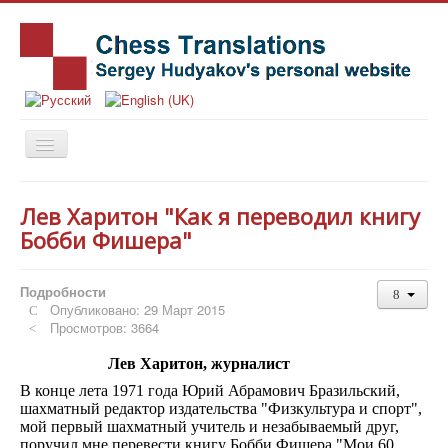
Главная
Лев Харитон "Как я переводил книгу
Книги
Бобби Фишера"
Новости
Подробности
Статьи
Опубликовано: 29 Март 2015
Просмотров: 3664
История
Заметки
Лев Харитон, журналист
В конце лета 1971 года Юрий Абрамович Бразильский,
Издательства
шахматный редактор издательства "Физкультура и спорт",
мой первый шахматный учитель и незабываемый друг,
Об авторе
поручил мне перевести книгу Бобби Фишера "Мои 60