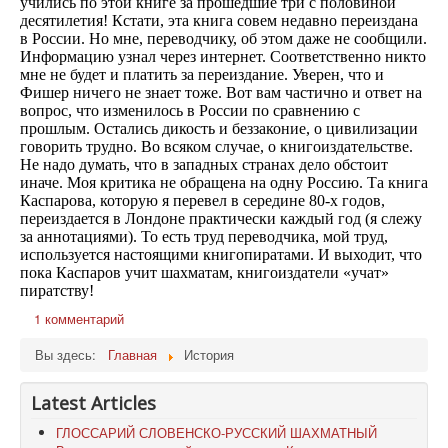
учились по этой книге за прошедшие три с половиной
десятилетия! Кстати, эта книга совем недавно переиздана
в России. Но мне, переводчику, об этом даже не сообщили.
Информацию узнал через интернет. Соответственно никто
мне не будет и платить за переиздание. Уверен, что и
Фишер ничего не знает тоже. Вот вам частично и ответ на
вопрос, что изменилось в России по сравнению с
прошлым. Остались дикость и беззаконие, о цивилизации
говорить трудно. Во всяком случае, о книгоиздательстве.
Не надо думать, что в западных странах дело обстоит
иначе. Моя критика не обращена на одну Россию. Та книга
Каспарова, которую я перевел в середине 80-х годов,
переиздается в Лондоне практически каждый год (я слежу
за аннотациями). То есть труд переводчика, мой труд,
используется настоящими книгопиратами. И выходит, что
пока Каспаров учит шахматам, книгоиздатели «учат»
пиратству!
1 комментарий
Вы здесь:
Главная
История
Latest Articles
ГЛОССАРИЙ СЛОВЕНСКО-РУССКИЙ ШАХМАТНЫЙ