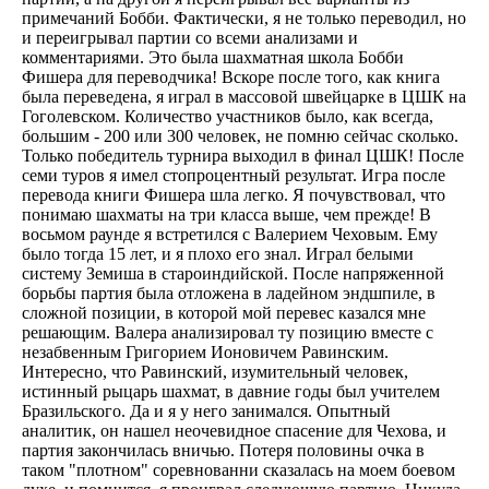
примечаний Бобби. Фактически, я не только переводил, но
и переигрывал партии со всеми анализами и
комментариями. Это была шахматная школа Бобби
Фишера для переводчика! Вскоре после того, как книга
была переведена, я играл в массовой швейцарке в ЦШК на
Гоголевском. Количество участников было, как всегда,
большим - 200 или 300 человек, не помню сейчас сколько.
Только победитель турнира выходил в финал ЦШК! После
семи туров я имел стопроцентный результат. Игра после
перевода книги Фишера шла легко. Я почувствовал, что
понимаю шахматы на три класса выше, чем прежде! В
восьмом раунде я встретился с Валерием Чеховым. Ему
было тогда 15 лет, и я плохо его знал. Играл белыми
систему Земиша в староиндийской. После напряженной
борьбы партия была отложена в ладейном эндшпиле, в
сложной позиции, в которой мой перевес казался мне
решающим. Валера анализировал ту позицию вместе с
незабвенным Григорием Ионовичем Равинским.
Интересно, что Равинский, изумительный человек,
истинный рыцарь шахмат, в давние годы был учителем
Бразильского. Да и я у него занимался. Опытный
аналитик, он нашел неочевидное спасение для Чехова, и
партия закончилась вничью. Потеря половины очка в
таком "плотном" соревнованни сказалась на моем боевом