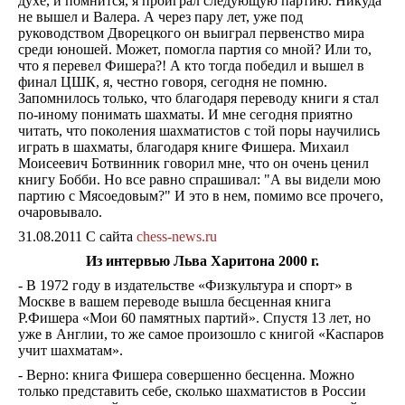
духе, и помнится, я проиграл следующую партию. Никуда
не вышел и Валера. А через пару лет, уже под
руководством Дворецкого он выиграл первенство мира
среди юношей. Может, помогла партия со мной? Или то,
что я перевел Фишера?! А кто тогда победил и вышел в
финал ЦШК, я, честно говоря, сегодня не помню.
Запомнилось только, что благодаря переводу книги я стал
по-иному понимать шахматы. И мне сегодня приятно
читать, что поколения шахматистов с той поры научились
играть в шахматы, благодаря книге Фишера. Михаил
Моисеевич Ботвинник говорил мне, что он очень ценил
книгу Бобби. Но все равно спрашивал: "А вы видели мою
партию с Мясоедовым?" И это в нем, помимо все прочего,
очаровывало.
31.08.2011 С сайта
chess-news.ru
Из интервью Льва Харитона 2000 г.
- В 1972 году в издательстве «Физкультура и спорт» в
Москве в вашем переводе вышла бесценная книга
Р.Фишера «Мои 60 памятных партий». Спустя 13 лет, но
уже в Англии, то же самое произошло с книгой «Каспаров
учит шахматам».
- Верно: книга Фишера совершенно бесценна. Можно
только представить себе, сколько шахматистов в России