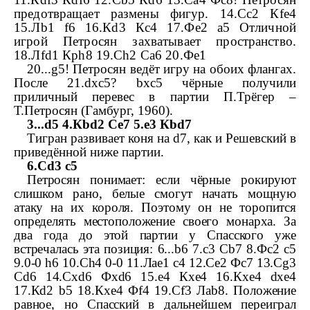
предотвращает размены фигур. 14.
С
c
2
К
fe
4
15.
Л
b
1
f
6 16.
К
d
3
К
c
4 17.
Ф
e
2
a
5 Отличной
игрой Петросян захватывает пространство.
18.
Л
fd
1
Кр
h
8 19.
С
h
2
С
a
6 20.
Ф
e
1
20...
g
5! Петросян ведёт игру на обоих флангах.
После 21.
dxc
5?
bxc
5 чёрные получили
приличный перевес в партии П.Трёгер –
Т.Петросян (Гамбург, 1960).
3...
d
5 4.
К
bd
2
С
e
7 5.
e
3
К
bd
7
Тигран развивает коня на
d
7, как и Решевский в
приведённой ниже партии.
6.
С
d
3
c
5
Петросян понимает: если чёрные рокируют
слишком рано, белые смогут начать мощную
атаку на их короля. Поэтому он не торопится
определять местоположение своего монарха. За
два года до этой партии у Спасского уже
встречалась эта позиция: 6...
b
6 7.
c
3
С
b
7 8.
Ф
c
2
c
5
9.0-­0
h
6 10.
С
h
4 0-­0 11.
Л
ae
1
c
4 12.
С
e
2
Ф
c
7 13.
С
g
3
С
d
6 14.
С
xd
6
Ф
xd
6 15.
e
4
К
xe
4 16.
К
xe
4
dxe
4
17.
К
d
2
b
5 18.
К
xe
4
Ф
f
4 19.
С
f
3
Л
ab
8. Положение
равное, но Спасский в дальнейшем переиграл