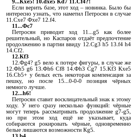
9...
К
xe
5! 10.
dxe
5
К
d
7 11.
С
f
4?!
Если верить базе, этот ход – новинка. Было бы
интересно узнать, что наметил Петросян в случае
11.
С
xe
7
Ф
xe
7 12.
f
4.
11...
Ф
c
7
Петросян приводит ход 11...
g
5 как более
решительный, но Каспаров отдаёт предпочтение
продолжению в партии ввиду 12.
С
g
3
h
5 13.
f
4
h
4
14.
С
f
2.
12.
К
f
3
12.
Ф
g
4?
g
5 вело к потере фигуры, в случае же
12.
Ф
h
5
g
6 13.
Ф
h
6
С
f
8 14.
Ф
h
3
С
g
7 15.
К
f
3
К
xe
5
16.
С
b
5+ у белых есть некоторая компенсация за
пешку, но после 15...0­-0-­0 позиция чёрных
немного лучше.
12...
h
6!
Петросян ставит восклицательный знак к этому
ходу. У него сразу несколько функций: чёрные
могут теперь рассматривать продолжение
g
7-
g
5,
но при этом ход ещё не указывает, куда
собираются рокировать чёрные, одновременно
белые лишаются возможности
К
g
5.
13.
b
4