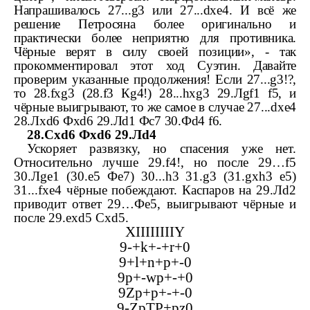
Напрашивалось 27...
g
3 или 27...
dxe
4. И всё же
решение Петросяна более оригинально и
практически более неприятно для противника.
Чёрные верят в силу своей позиции», - так
прокомментировал этот ход Суэтин. Давайте
проверим указанные продолжения! Если 27...
g
3!?,
то 28.
fxg
3 (28.
f
3
К
g
4!) 28...
hxg
3 29.
Л
gf
1
f
5, и
чёрные выигрывают, то же самое в случае 27...
dxe
4
28.
Л
xd
6
Ф
xd
6 29.
Л
d
1
Ф
c
7 30.
Ф
d
4
f
6.
28.
С
xd
6
Ф
xd
6 29.
Л
d
4
Ускоряет развязку, но спасения уже нет.
Относительно лучше 29.
f
4!, но после 29…
f
5
30.
Л
ge
1 (30.
e
5
Ф
e
7) 30...
h
3 31.
g
3 (31.
gxh
3
e
5)
31...
fxe
4 чёрные побеждают. Каспаров на 29.
Л
d
2
приводит ответ 29…
Ф
e
5, выигрывают чёрные и
после 29.
exd
5
С
xd
5.
XIIIIIIIIY
9-+
k
+-+
r
+0
9+
l
+
n
+
p
+-0
9
p
+-
wp
+-+0
9
Zp
+
p
+-+-0
9-
ZpTP
+
pz
0