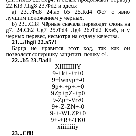
22.
К
f
3
Л
hg
8 23.
Ф
d
2 и здесь:
a
) 23...
Ф
d
8 24.
a
5
b
5 25.
К
d
4
Ф
c
7 с явно
лучшим положением у чёрных.
b
) 23...
С
f
8! Чёрные сначала переводят слона на
g
7. 24.
С
h
2
С
g
7 25.
Ф
d
4
Л
g
4 26.
Ф
d
2
К
xe
5, и у
чёрных перевес, несмотря на отдачу качества.
21...
Л
hg
8 22.
a
5?!
Барца не нравится этот ход, так как он
позволяет сопернику защитить пешку
c
4.
22...
b
5 23.
Л
ad
1
XIIIIIIIIY
9-+
k
+-+
r
+0
9+
lwnvp
+-0
9
p
+-+
p
+-+0
9
Zp
+
pZ
-+
p
0
9-
Zp
+-
Vrz
0
9+-
Z
-
ZN
+-0
9-+-
WLZP
+0
9+-+
R
+-
TK
0
xiiiiiiiiy
23...
С
f
8!