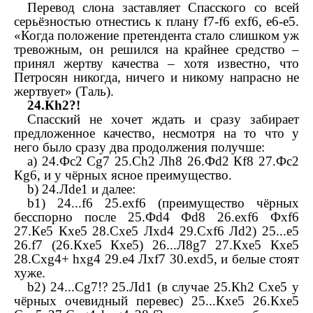
Перевод слона заставляет Спасского со всей
серьёзностью отнестись к плану
f
7-f6
exf
6, е6-
e
5.
«Когда положение претендента стало слишком уж
тревожным, он решился на крайнее средство –
принял жертву качества – хотя известно, что
Петросян никогда, ничего и никому напрасно не
жертвует» (Таль).
24.
К
h
2?!
Спасский не хочет ждать и сразу забирает
предложенное качество, несмотря на то что у
него было сразу два продолжения получше:
a
) 24.
Ф
c
2
С
g
7 25.
С
h
2
Л
h
8 26.
Ф
d
2
К
f
8 27.
Ф
c
2
К
g
6, и у чёрных ясное преимущество.
b
) 24.
Л
de
1 и далее:
b
1) 24...
f
6 25.
exf
6 (преимущество чёрных
бесспорно после 25.
Ф
d
4
Ф
d
8 26.
exf
6
Ф
xf
6
27.
К
e
5
К
xe
5 28.
С
xe
5
Л
xd
4 29.
С
xf
6
Л
d
2) 25...
e
5
26.
f
7 (26.
К
xe
5
К
xe
5) 26...
Л
8
g
7 27.
К
xe
5
К
xe
5
28.
С
xg
4+
hxg
4 29.
e
4
Л
xf
7 30.
exd
5, и белые стоят
хуже.
b
2) 24...
С
g
7!? 25.
Л
d
1 (в случае 25.
К
h
2
С
xe
5 у
чёрных очевидный перевес) 25...
К
xe
5 26.
К
xe
5