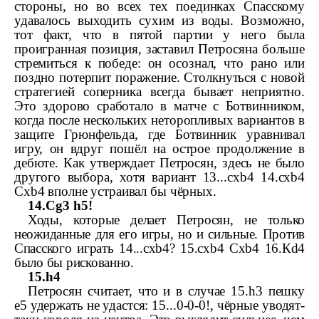
стороны, но во всех тех поединках Спасскому
удавалось выходить сухим из воды. Возможно,
тот факт, что в пятой партии у него была
проигранная позиция, заставил Петросяна больше
стремиться к победе: он осознал, что рано или
поздно потерпит поражение. Столкнуться с новой
стратегией соперника всегда бывает неприятно.
Это здорово сработало в матче с Ботвинником,
когда после нескольких неторопливых вариантов в
защите Грюнфельда, где Ботвинник уравнивал
игру, он вдруг пошёл на острое продолжение в
дебюте. Как утверждает Петросян, здесь не было
другого выбора, хотя вариант 13...
cxb
4 14.
cxb
4
С
xb
4 вполне устраивал бы чёрных.
14.
С
g
3
h
5!
Ходы, которые делает Петросян, не только
неожиданные для его игры, но и сильные. Против
Спасского играть 14...
cxb
4? 15.
cxb
4
С
xb
4 16.
К
d
4
было бы рискованно.
15.
h
4
Петросян считает, что и в случае 15.
h
3 пешку
e
5 удержать не удастся: 15...0-­0-­0!, чёрные уводят-