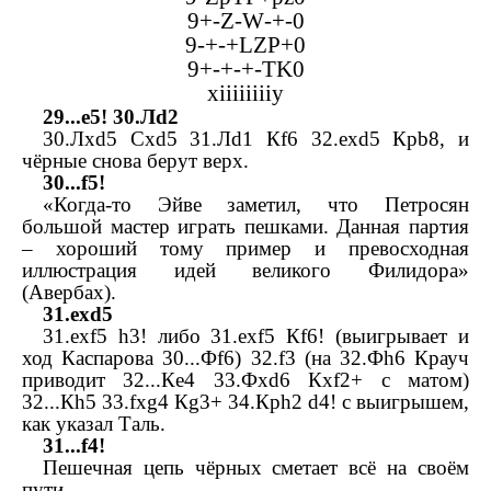
9+-
Z
-
W
-+-0
9-+-+
LZP
+0
9+-+-+-
TK
0
xiiiiiiiiy
29...
e
5! 30.
Л
d
2
30.
Л
xd
5
С
xd
5 31.
Л
d
1
К
f
6 32.
exd
5
Кр
b
8, и
чёрные снова берут верх.
30...
f
5!
«Когда-то Эйве заметил, что Петросян
большой мастер играть пешками. Данная партия
– хороший тому пример и превосходная
иллюстрация идей великого Филидора»
(Авербах).
31.
exd
5
31.
exf
5
h
3! либо 31.
exf
5
К
f
6! (выигрывает и
ход Каспарова 30...
Ф
f
6) 32.
f
3 (на 32.
Ф
h
6 Крауч
приводит 32...
К
e
4 33.
Ф
xd
6
К
xf
2+ с матом)
32...
К
h
5 33.
fxg
4
К
g
3+ 34.
Кр
h
2
d
4! с выигрышем,
как указал Таль.
31...
f
4!
Пешечная цепь чёрных сметает всё на своём
пути.