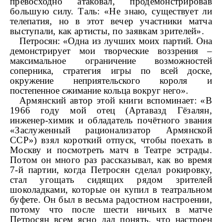
превосходно атаковал, продемонстрировав
большую силу. Таль: «Не знаю, существует ли
телепатия, но в этот вечер участники матча
выступали, как артисты, по заявкам зрителей».
Петросян: «Одна из лучших моих партий. Она
демонстрирует мои творческие воззрения –
максимальное ограничение возможностей
соперника, стратегия игры по всей доске,
окружение неприятельского короля и
постепенное сжимание кольца вокруг него».
Армянский автор этой книги вспоминает: «В
1966 году мой отец (Артавазд Гёзалян,
инженер-химик и обладатель почётного звания
«Заслуженный рационализатор Армянской
ССР») взял короткий отпуск, чтобы поехать в
Москву и посмотреть матч в Театре эстрады.
Потом он много раз рассказывал, как во время
7-й партии, когда Петросян сделал рокировку,
стал угощать сидящих рядом зрителей
шоколадками, которые он купил в театральном
буфете. Он был в весьма радостном настроении,
потому что после шести ничьих в матче
Петросян всем ясно дал понять, что настроен