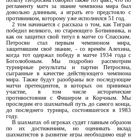
регламенту матч за звание чемпиона мира был
довольно длинным, а играть его предстояло с
противником, которому уже исполнился 51 год.
2 том начинается с рассказа о том, как Тигран
победил великого, но стареющего Ботвинника, и
как он защитил свой титул в матче со Спасским.
Петросян стал первым чемпионом мира,
защитившим своё звание, - со времён Алехина,
когда тот одержал победу в матче 1934 года с
Боголюбовым. Мы подробно рассмотрим
турнирные результаты и партии Петросяна,
сыгранные в качестве действующего чемпиона
мира. Также будут разобраны все последующие
матчи претендентов, в которых он принимал
участие, в том числе исторические
противостояния с Фишером и Корчным. Мы
проследим его шахматный путь до самого конца,
до последнего турнира, состоявшегося в 1983
году.
В шахматах об игроках судят главным образом
по их достижениям, но оценивать вклад
шахматистов в развитие игры необходимо ещё и