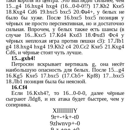
таки короля из центра. Это выглядит сильнее, чем
15...
g
4 16.
hxg
4
hxg
4 (16...0-­0-­0!?) 17.
К
h
2
К
xe
5
18.
К
xg
4
С
d
6 19.
bxc
5
bxc
5 20.
Ф
a
4+, у белых не
было бы хуже. После 16.
bxc
5
bxc
5 позиция у
чёрных не просто перспективная, но и достаточно
сильная. Впрочем, у белых также есть шансы (в
случае 16...
К
xc
5 17.
К
d
4
К
xd
3 18.
Ф
xd
3
Ф
c
4 у
чёрных неплохая игра против пешки
c
3): 17.
Л
b
1
g
4 18.
hxg
4
hxg
4 19.
К
h
2
c
4 20.
С
c
2
К
xe
5 21.
К
xg
4
С
d
6, и чёрные стоят чуть лучше.
15...
gxh
4!
Петросян вскрывает вертикаль
g
, она несёт
наибольшую опасность для белых. После 15...
g
4
16.
К
g
5
К
xe
5 17.
bxc
5 (17.
С
b
5+
Кр
f
8) 17...
bxc
5
18.
Л
b
1 позиция была бы неясной.
16.
С
f
4
Если 16.
К
xh
4?, то 16...0-­0-­0, далее чёрные
сыграют
Л
dg
8, и их атака будет быстрее, чем у
соперника.
XIIIIIIIIY
9
r
+-+
k
+-
t
0
9
zlwnvp
+-0
9-
z
-+
p
+-+0