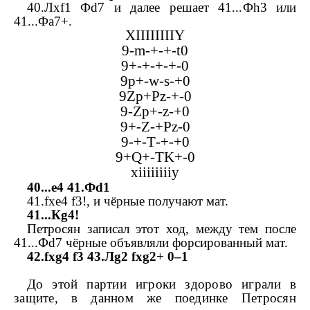
40.
Л
xf
1
Ф
d
7 и далее решает 41...
Ф
h
3 или
41...
Ф
a
7+.
XIIIIIIIIY
9-
m
-+-+-
t
0
9+-+-+-+-0
9
p
+-
w
-
s
-+0
9
Zp
+
Pz
-+-0
9-
Zp
+-
z
-+0
9+-
Z
-+
Pz
-0
9-+-
T
-+-+0
9+
Q
+-
TK
+-0
xiiiiiiiiy
40...
e
4 41.
Ф
d
1
41.
fxe
4
f
3!, и чёрные получают мат.
41...
К
g
4!
Петросян записал этот ход, между тем после
41...
Ф
d
7 чёрные объявляли форсированный мат.
42.
fxg
4
f
3 43.
Л
g
2
fxg
2
+
0–1
До этой партии игроки здорово играли в
защите, в данном же поединке Петросян