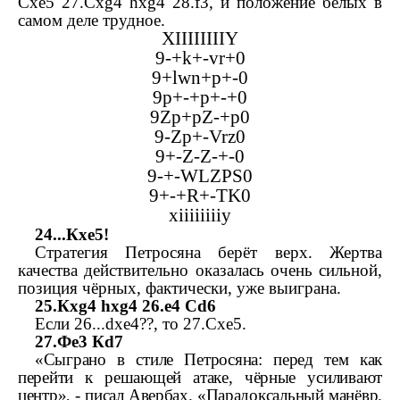
С
xe
5 27.
С
xg
4
hxg
4 28.
f
3, и положение белых в
самом деле трудное.
XIIIIIIIIY
9-+
k
+-
vr
+0
9+
lwn
+
p
+-0
9
p
+-+
p
+-+0
9
Zp
+
pZ
-+
p
0
9-
Zp
+-
Vrz
0
9+-
Z
-
Z
-+-0
9-+-
WLZPS
0
9+-+
R
+-
TK
0
xiiiiiiiiy
24...
К
xe
5!
Стратегия Петросяна берёт верх. Жертва
качества действительно оказалась очень сильной,
позиция чёрных, фактически, уже выиграна.
25.
К
xg
4
hxg
4 26.
e
4
С
d
6
Если 26...
dxe
4??, то 27.
С
xe
5.
27.
Ф
e
3
К
d
7
«Сыграно в стиле Петросяна: перед тем как
перейти к решающей атаке, чёрные усиливают
центр», - писал Авербах. «Парадоксальный манёвр.