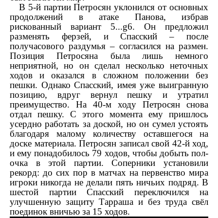
В 5-й партии Петросян уклонился от основных
продолжений в атаке Панова, избрав
рискованный вариант 5...
g
6. Он предложил
разменять ферзей, и Спасский – после
получасового раздумья – согласился на размен.
Позиция Петросяна была лишь немного
неприятной, но он сделал несколько неточных
ходов и оказался в сложном положении без
пешки. Однако Спасский, имея уже выигранную
позицию, вдруг вернул пешку и утратил
преимущество. На 40-м ходу Петросян снова
отдал пешку. С этого момента ему пришлось
усердно работать за доской, но он сумел устоять
благодаря малому количеству оставшегося на
доске материала. Петросян записал свой 42-й ход,
и ему понадобилось 79 ходов, чтобы добыть пол-
очка в этой партии. Соперники установили
рекорд: до сих пор в матчах на первенство мира
игроки никогда не делали пять ничьих подряд. В
шестой партии Спасский переключился на
улучшенную защиту Тарраша и без труда свёл
поединок вничью за 15 ходов.