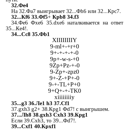
32.
Ф
e
4
На 32.
Ф
a
7 выигрывает 32...
Ф
h
6 или 32...
Кр
c
7.
32...
К
f
6 33.
Ф
f
5
+
Кр
b
8 34.
f
3
34.
Ф
e
6
Ф
xe
6 35.
dxe
6 наталкивается на ответ
35...
К
e
4!.
34...
С
c
8 35.
Ф
b
1
XIIIIIIIIY
9-
ml
+-+
r
+0
9+-+-+-+-0
9
p
+-
w
-
s
-+0
9
Zp
+
Pz
-+-0
9-
Zp
+-
zpz
0
9+-
Z
-+
P
+-0
9-+-
TL
+
P
+0
9+
Q
+-+-
TK
0
xiiiiiiiiy
35...
g
3 36.
Л
e
1
h
3 37.
С
f
1
37.
gxh
3
g
2+ 38.
Кр
g
1
Ф
d
7! с выигрышем.
37...
Л
h
8 38.
gxh
3
С
xh
3 39.
Кр
g
1
Если 39.
С
xh
3, то 39...
Ф
d
7!.
39...
С
xf
1 40.
Кр
xf
1