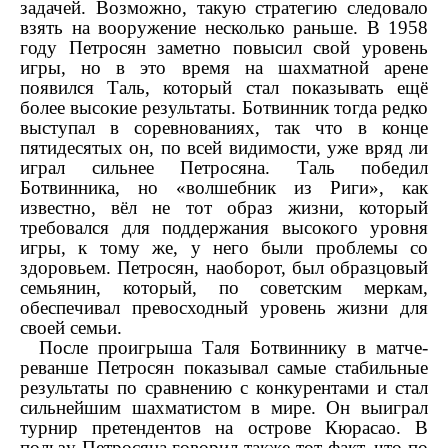
задачей. Возможно, такую стратегию следовало
взять на вооружение несколько раньше. В 1958
году Петросян заметно повысил свой уровень
игры, но в это время на шахматной арене
появился Таль, который стал показывать ещё
более высокие результаты. Ботвинник тогда редко
выступал в соревнованиях, так что в конце
пятидесятых он, по всей видимости, уже вряд ли
играл сильнее Петросяна. Таль победил
Ботвинника, но «волшебник из Риги», как
известно, вёл не тот образ жизни, который
требовался для поддержания высокого уровня
игры, к тому же, у него были проблемы со
здоровьем. Петросян, наоборот, был образцовый
семьянин, который, по советским меркам,
обеспечивал превосходный уровень жизни для
своей семьи.
После проигрыша Таля Ботвиннику в матче-
реванше Петросян показывал самые стабильные
результаты по сравнению с конкурентами и стал
сильнейшим шахматистом в мире. Он выиграл
турнир претендентов на острове Кюрасао. В
пользу Петросяна говорил также тот факт, что по