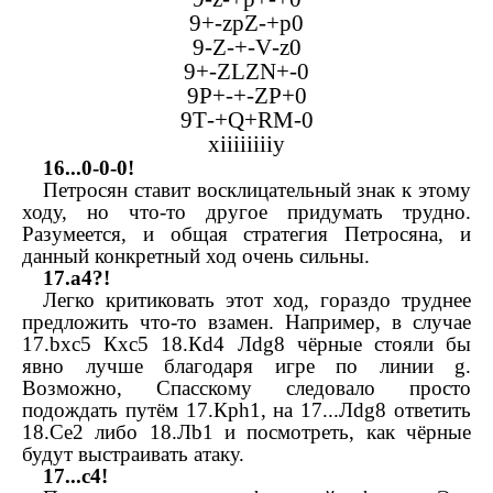
9+-
zpZ
-+
p
0
9-
Z
-+-
V
-
z
0
9+-
ZLZN
+-0
9
P
+-+-
ZP
+0
9
T
-+
Q
+
RM
-0
xiiiiiiiiy
16...0­-0-­0!
Петросян ставит восклицательный знак к этому
ходу, но что-то другое придумать трудно.
Разумеется, и общая стратегия Петросяна, и
данный конкретный ход очень сильны.
17.
a
4?!
Легко критиковать этот ход, гораздо труднее
предложить что-то взамен. Например, в случае
17.
bxc
5
К
xc
5 18.
К
d
4
Л
dg
8 чёрные стояли бы
явно лучше благодаря игре по линии
g
.
Возможно, Спасскому следовало просто
подождать путём 17.
Кр
h
1, на 17...
Л
dg
8 ответить
18.
С
e
2 либо 18.
Л
b
1 и посмотреть, как чёрные
будут выстраивать атаку.
17...
c
4!