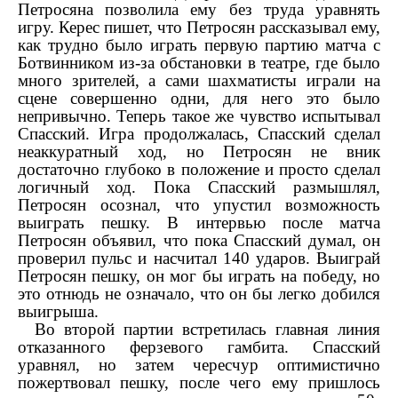
Петросяна позволила ему без труда уравнять
игру. Керес пишет, что Петросян рассказывал ему,
как трудно было играть первую партию матча с
Ботвинником из-за обстановки в театре, где было
много зрителей, а сами шахматисты играли на
сцене совершенно одни, для него это было
непривычно. Теперь такое же чувство испытывал
Спасский. Игра продолжалась, Спасский сделал
неаккуратный ход, но Петросян не вник
достаточно глубоко в положение и просто сделал
логичный ход. Пока Спасский размышлял,
Петросян осознал, что упустил возможность
выиграть пешку. В интервью после матча
Петросян объявил, что пока Спасский думал, он
проверил пульс и насчитал 140 ударов. Выиграй
Петросян пешку, он мог бы играть на победу, но
это отнюдь не означало, что он бы легко добился
выигрыша.
Во второй партии встретилась главная линия
отказанного ферзевого гамбита. Спасский
уравнял, но затем чересчур оптимистично
пожертвовал пешку, после чего ему пришлось