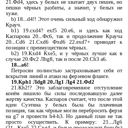
21.
Ф
d
4, здесь у белых не хватает двух пешек, но
пешки чёрных разбиты, а значит, у белых не
хуже.
b
) 18...
d
4!! Этот очень сильный ход обнаружил
Крауч.
b
1) 19.
cxd
4?
exf
5 20.
e
6, и здесь как ход
Каспарова 20...
Ф
c
6, так и продолжение Крауча
20...
С
d
6 21.
С
xd
6
Ф
xd
6 22.
exd
7+ приводят к
позиции с преимуществом чёрных.
b
2) 19.
К
xd
4
К
xe
5, и у чёрных лучше как в
случае 20.
Ф
c
2
Л
hg
8, так и после 20.
С
h
3
a
6.
18...
a
6!
Петросян полностью застраховывает себя от
вскрытия линий и атаки на ферзевом фланге.
19.
Кр
h
1
Л
dg
8 20.
Л
g
1
Л
g
4 21.
Ф
d
2
21.
К
h
2!? Это заблаговременное отступление
конём лишило бы силы последовавшую далее
жертву качества. Каспаров считает, что после этой
идеи Суэтина у белых была бы плачевная
позиция, так как чёрные могли перебросить ферзя
на
g
7 и провести h4-
h
3. Но данный план не так
просто осуществить. К примеру: 21...
Л
g
6
(21...
К
xe
5 22.
С
xg
4, и белые продолжают борьбу)