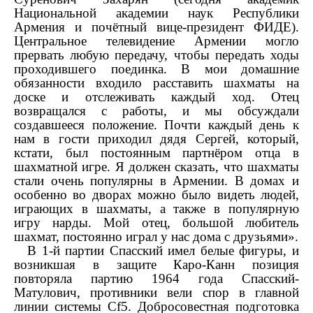
Национальной академии наук Республики
Армения и почётный вице-президент ФИДЕ).
Центральное телевидение Армении могло
прервать любую передачу, чтобы передать ходы
проходившего поединка. В мои домашние
обязанности входило расставить шахматы на
доске и отслеживать каждый ход. Отец
возвращался с работы, и мы обсуждали
создавшееся положение. Почти каждый день к
нам в гости приходил дядя Сергей, который,
кстати, был постоянным партнёром отца в
шахматной игре. Я должен сказать, что шахматы
стали очень популярны в Армении. В домах и
особенно во дворах можно было видеть людей,
играющих в шахматы, а также в популярную
игру нарды. Мой отец, большой любитель
шахмат, постоянно играл у нас дома с друзьями».
В 1-й партии Спасский имел белые фигуры, и
возникшая в защите Каро-Канн позиция
повторяла партию 1964 года Спасский-
Матулович, противники вели спор в главной
линии системы
С
f
5. Добросовестная подготовка