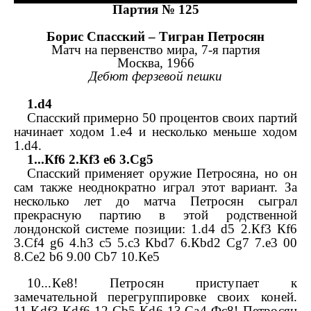
Партия № 125
Борис Спасский – Тигран Петросян
Матч на первенство мира, 7-я партия
Москва, 1966
Дебют ферзевой пешки
1.
d
4
Спасский примерно 50 процентов своих партий
начинает ходом 1.
e
4 и несколько меньше ходом
1.
d
4.
1...
К
f
6 2.
К
f
3
e
6 3.
С
g
5
Спасский применяет оружие Петросяна, но он
сам также неоднократно играл этот вариант. За
несколько лет до матча Петросян сыграл
прекрасную партию в этой родственной
лондонской системе позиции: 1.
d
4
d
5 2.
К
f
3
К
f
6
3.
С
f
4
g
6 4.
h
3
c
5 5.
c
3
К
bd
7 6.
К
bd
2
С
g
7 7.
e
3 0­0
8.
С
e
2
b
6 9.0­0
С
b
7 10.
К
e
5
10...
К
e
8! Петросян приступает к
замечательной перегруппировке своих коней.
11.
К
df
3
К
df
6 12.
С
b
5
К
d
6 13.
С
a
4
Ф
c
8! Петросян