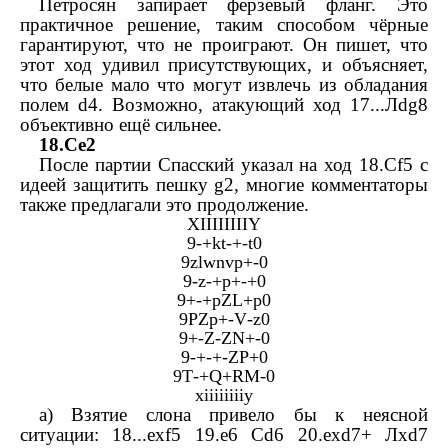
Петросян запирает ферзевый фланг. Это
практичное решение, таким способом чёрные
гарантируют, что не проиграют. Он пишет, что
этот ход удивил присутствующих, и объясняет,
что белые мало что могут извлечь из обладания
полем
d
4. Возможно, атакующий ход 17...
Л
dg
8
объективно ещё сильнее.
18.
С
e
2
После партии Спасский указал на ход 18.
С
f
5 с
идеей защитить пешку
g
2, многие комментаторы
также предлагали это продолжение.
XIIIIIIIIY
9-+
kt
-+-
t
0
9
zlwnvp
+-0
9-
z
-+
p
+-+0
9+-+
pZL
+
p
0
9
PZp
+-
V
-
z
0
9+-
Z
-
ZN
+-0
9-+-+-
ZP
+0
9
T
-+
Q
+
RM
-0
xiiiiiiiiy
a
) Взятие слона привело бы к неясной
ситуации: 18...
exf
5 19.
e
6
С
d
6 20.
exd
7+
Л
xd
7