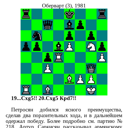
Оберварт (3), 1981
19...
С
xg
5!! 20.
С
xg
5
Кр
d
7!!
Петросян добился ясного преимущества,
сделав два поразительных хода, и в дальнейшем
одержал победу. Более подробно см. партию №
218. Артур Саркисян рассказывал армянскому