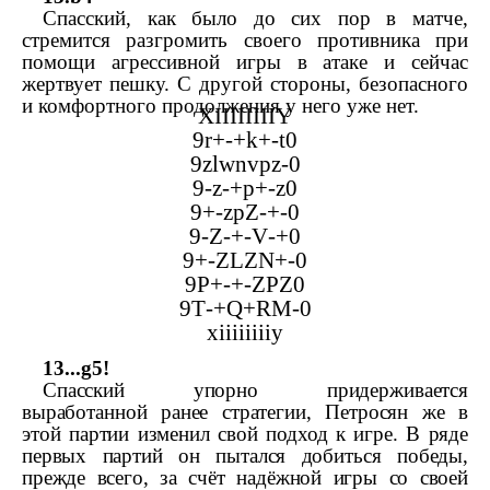
Спасский, как было до сих пор в матче,
стремится разгромить своего противника при
помощи агрессивной игры в атаке и сейчас
жертвует пешку. С другой стороны, безопасного
и комфортного продолжения у него уже нет.
XIIIIIIIIY
9
r
+-+
k
+-
t
0
9
zlwnvpz
-0
9-
z
-+
p
+-
z
0
9+-
zpZ
-+-0
9-
Z
-+-
V
-+0
9+-
ZLZN
+-0
9
P
+-+-
ZPZ
0
9
T
-+
Q
+
RM
-0
xiiiiiiiiy
13...
g
5!
Спасский упорно придерживается
выработанной ранее стратегии, Петросян же в
этой партии изменил свой подход к игре. В ряде
первых партий он пытался добиться победы,
прежде всего, за счёт надёжной игры со своей