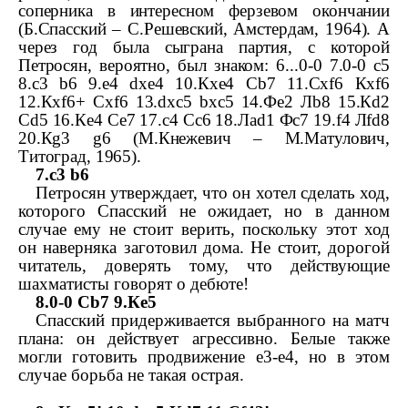
соперника в интересном ферзевом окончании
(Б.Спасский – С.Решевский, Амстердам, 1964). А
через год была сыграна партия, с которой
Петросян, вероятно, был знаком: 6...0-­0 7.0-­0
c
5
8.
c
3
b
6 9.
e
4
dxe
4 10.
К
xe
4
С
b
7 11.
С
xf
6
К
xf
6
12.
К
xf
6+
С
xf
6 13.
dxc
5
bxc
5 14.
Ф
e
2
Л
b
8 15.
К
d
2
С
d
5 16.
К
e
4
С
e
7 17.
c
4
С
c
6 18.
Л
ad
1
Ф
c
7 19.
f
4
Л
fd
8
20.
К
g
3
g
6 (М.Кнежевич – М.Матулович,
Титоград, 1965).
7.
c
3
b
6
Петросян утверждает, что он хотел сделать ход,
которого Спасский не ожидает, но в данном
случае ему не стоит верить, поскольку этот ход
он наверняка заготовил дома. Не стоит, дорогой
читатель, доверять тому, что действующие
шахматисты говорят о дебюте!
8.0-­0
С
b
7 9.
К
e
5
Спасский придерживается выбранного на матч
плана: он действует агрессивно. Белые также
могли готовить продвижение е3-
e
4, но в этом
случае борьба не такая острая.