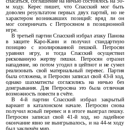
спасаться, соглашение на ничью состоялось на 50-
м ходу. Керес пишет, что Спасский мог быть
доволен результатом первых двух партий, но не
характером возникавших позиций: вряд ли он
мог соперничать с Петросяном в позиционной
игре.
В третьей партии Спасский избрал атаку Панова
в защите Каро-Канн и получил стандартную
позицию с изолированной пешкой. Петросян
уравнял игру, и тогда Спасский осуществил
рискованную жертву пешки. Петросян отразил
нападение, но потом угодил в цейтнот и не сумел
реализовать свой материальный перевес. Партия
была отложена, и Петросян записал свой 43-й ход,
однако шахматисты согласились на ничью без
доигрывания. Для Петросяна это была отличная
возможность повести в счёте.
В 4-й партии Спасский избрал закрытый
вариант в каталонском начале. Петросян снова
получил ясный перевес и в итоге выиграл пешку.
Петросян записал свой 41-й ход, но ладейное
окончание явно не выигрывалось, и на 44-м ходу
был заключён мир.