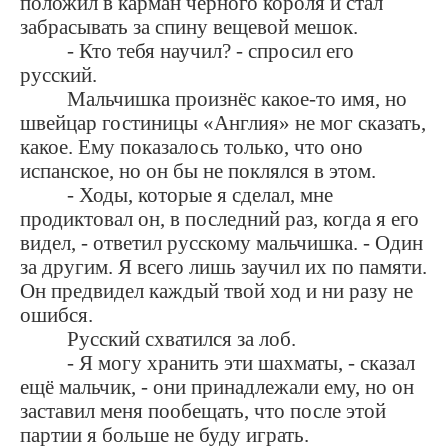
положил в карман чёрного короля и стал
забрасывать за спину вещевой мешок.
- Кто тебя научил? - спросил его
русский.
Мальчишка произнёс какое-то имя, но
швейцар гостиницы «Англия» не мог сказать,
какое. Ему показалось только, что оно
испанское, но он бы не поклялся в этом.
- Ходы, которые я сделал, мне
продиктовал он, в последний раз, когда я его
видел, - ответил русскому мальчишка. - Один
за другим. Я всего лишь заучил их по памяти.
Он предвидел каждый твой ход и ни разу не
ошибся.
Русский схватился за лоб.
- Я могу хранить эти шахматы, - сказал
ещё мальчик, - они принадлежали ему, но он
заставил меня пообещать, что после этой
партии я больше не буду играть.