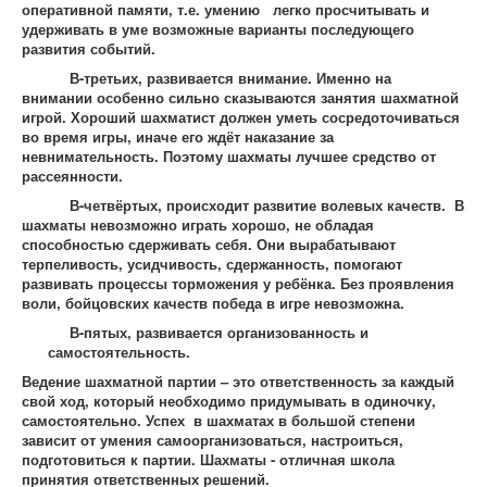
оперативной памяти, т.е. умению
легко просчитывать и
удерживать в уме возможные варианты последующего
развития событий.
В-третьих, развивается внимание. Именно на
внимании особенно сильно сказываются занятия шахматной
игрой. Хороший шахматист должен уметь сосредоточиваться
во время игры, иначе его ждёт наказание за
невнимательность. Поэтому шахматы лучшее средство от
рассеянности.
В-четвёртых, происходит развитие волевых качеств.
В
шахматы невозможно играть хорошо, не обладая
способностью сдерживать себя. Они вырабатывают
терпеливость, усидчивость, сдержанность, помогают
развивать процессы торможения у ребёнка. Без проявления
воли, бойцовских качеств победа в игре невозможна.
В-пятых, развивается организованность и
самостоятельность.
Ведение шахматной партии – это ответственность за каждый
свой ход, который необходимо придумывать в одиночку,
самостоятельно. Успех
в шахматах в большой степени
зависит от умения самоорганизоваться, настроиться,
подготовиться к партии. Шахматы - отличная школа
принятия ответственных решений.