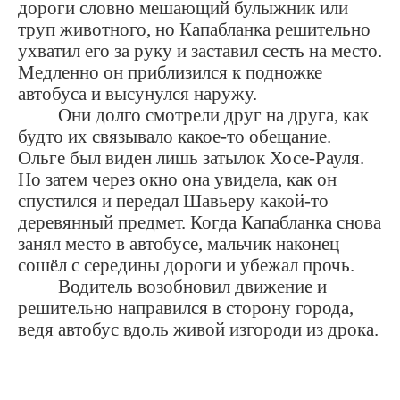
дороги словно мешающий булыжник или
труп животного, но Капабланка решительно
ухватил его за руку и заставил сесть на место.
Медленно он приблизился к подножке
автобуса и высунулся наружу.
Они долго смотрели друг на друга, как
будто их связывало какое-то обещание.
Ольге был виден лишь затылок Хосе-Рауля.
Но затем через окно она увидела, как он
спустился и передал Шавьеру какой-то
деревянный предмет. Когда Капабланка снова
занял место в автобусе, мальчик наконец
сошёл с середины дороги и убежал прочь.
Водитель возобновил движение и
решительно направился в сторону города,
ведя автобус вдоль живой изгороди из дрока.