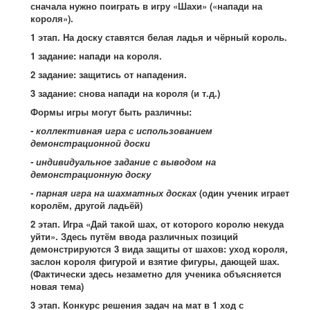
сначала нужно поиграть в игру «Шахи» («напади на
короля»).
1 этап. На доску ставятся белая ладья и чёрный король.
1 задание: напади на короля.
2 задание: защитись от нападения.
3 задание: снова напади на короля (и т.д.)
Формы игры могут быть различны:
- коллективная игра с использованием
демонстрационной доски
- индивидуальное задание с выводом на
демонстрационную доску
- парная игра на шахматных досках
(один ученик играет
королём, другой ладьёй)
2 этап. Игра «Дай такой шах, от которого королю некуда
уйти». Здесь путём ввода различных позиций
демонстрируются 3 вида защиты от шахов: уход короля,
заслон короля фигурой и взятие фигуры, дающей шах.
(Фактически здесь незаметно для ученика объясняется
новая тема)
3 этап. Конкурс решения задач на мат в 1 ход с