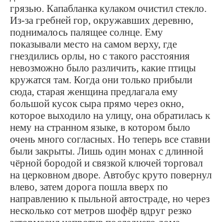
грязью. Капабланка кулаком очистил стекло.
Из-за гребней гор, окружавших деревню,
поднималось палящее солнце. Ему
показывали место на самом верху, где
гнездились орлы, но с такого расстояния
невозможно было различить, какие птицы
кружатся там. Когда они только прибыли
сюда, старая женщина предлагала ему
большой кусок сыра прямо через окно,
которое выходило на улицу, она обратилась к
нему на странном языке, в котором было
очень много согласных. Но теперь все ставни
были закрыты. Лишь один монах с длинной
чёрной бородой и связкой ключей торговал
на церковном дворе. Автобус круто повернул
влево, затем дорога пошла вверх по
направлению к пыльной автостраде, но через
несколько сот метров шофёр вдруг резко