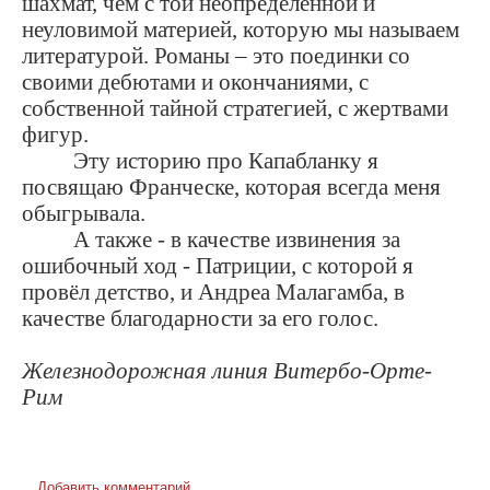
шахмат, чем с той неопределённой и
неуловимой материей, которую мы называем
литературой. Романы – это поединки со
своими дебютами и окончаниями, с
собственной тайной стратегией, с жертвами
фигур.
Эту историю про Капабланку я
посвящаю Франческе, которая всегда меня
обыгрывала.
А также - в качестве извинения за
ошибочный ход - Патриции, с которой я
провёл детство, и Андреа Малагамба, в
качестве благодарности за его голос.
Железнодорожная линия Витербо-Орте-
Рим
Добавить комментарий