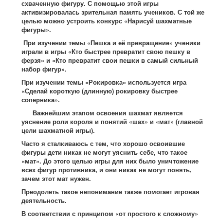
схваченную фигуру. С помощью этой игры
активизировалась зрительная память учеников. С той же
целью можно устроить конкурс «Нарисуй шахматные
фигуры».
При изучении темы «Пешка и её превращение» ученики
играли в игры «Кто быстрее превратит свою пешку в
ферзя» и «Кто превратит свои пешки в самый сильный
набор фигур».
При изучении темы «Рокировка» используется игра
«Сделай короткую (длинную) рокировку быстрее
соперника».
Важнейшим этапом освоения шахмат является
уяснение роли короля и понятий «шах» и «мат» (главной
цели шахматной игры).
Часто я сталкиваюсь с тем, что хорошо освоившие
фигуры дети никак не могут уяснить себе, что такое
«мат». До этого целью игры для них было уничтожение
всех фигур противника, и они никак не могут понять,
зачем этот мат нужен.
Преодолеть такое непонимание также помогает игровая
деятельность.
В соответствии с принципом «от простого к сложному»