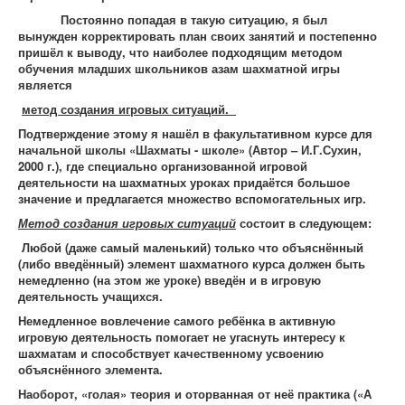
Постоянно попадая в такую ситуацию, я был
вынужден корректировать план своих занятий и постепенно
пришёл к выводу, что наиболее подходящим методом
обучения младших школьников азам шахматной игры
является
метод создания игровых ситуаций.
Подтверждение этому я нашёл в факультативном курсе для
начальной школы «Шахматы - школе» (Автор – И.Г.Сухин,
2000 г.), где специально организованной игровой
деятельности на шахматных уроках придаётся большое
значение и предлагается множество вспомогательных игр.
Метод создания игровых ситуаций
состоит в следующем:
Любой (даже самый маленький) только что объяснённый
(либо введённый) элемент шахматного курса должен быть
немедленно (на этом же уроке) введён и в игровую
деятельность учащихся.
Немедленное вовлечение самого ребёнка в активную
игровую деятельность помогает не угаснуть интересу к
шахматам и способствует качественному усвоению
объяснённого элемента.
Наоборот, «голая» теория и оторванная от неё практика («А