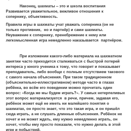
Наконец, шахматы – это и школа воспитания
Развивается уважительное, вежливое отношения к
сопернику, объективность.
Правила игры в шахматы учат уважать соперника (он не
только противник,
но и партнёр) и сами шахматы.
Неуважение к сопернику, пренебрежение к нему или
легкомысленная игра немедленно наказывается
партнёром.
При изложении какого-либо материала на шахматном
занятии часто приходится сталкиваться с быстрой потерей
интереса у юного ученика к тому, что говорит и показывает
преподаватель, либо вообще с полным отсутствием такового
с самого начала объяснения. При таком традиционном
(объяснительно-иллюстративном) методе часто в глазах
ребёнка, во всём его поведении можно прочитать один
вопрос: «Когда же мы будем играть?». У самых нетерпеливых
этот вопрос материализуется
в речи, причем, задавая его,
ребёнок может ещё не иметь ни малейшего понятия о
шахматах, он просто знает, что это такая игра, и он пришёл
сюда играть, а не слушать длинные объяснения. Ребёнок не
хочет и не может ждать, ему нужно немедленно играть, он
хочет, чтобы ему просто показали, что нужно делать в этой
игре и побыстрей.