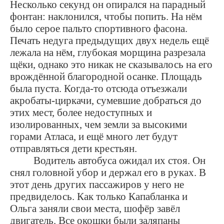
Несколько секунд он опирался на парадный
фонтан: наклонился, чтобы попить. На нём
было серое пальто спортивного фасона.
Печать недуга предыдущих двух недель ещё
лежала на нём, глубокая морщина разрезала
щёки, однако это никак не сказывалось на его
врождённой благородной осанке. Площадь
была пуста. Когда-то отсюда отъезжали
акробаты-циркачи, сумевшие добраться до
этих мест, более недоступных и
изолированных, чем земли за высокими
горами Атласа, и ещё много лет будут
отправляться дети крестьян.
Водитель автобуса ожидал их стоя. Он
снял головной убор и держал его в руках. В
этот день других пассажиров у него не
предвиделось. Как только Капабланка и
Ольга заняли свои места, шофёр завёл
двигатель. Все окошки были заляпаны