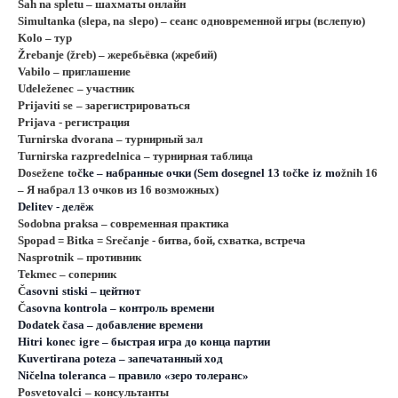
Šah na spletu – шахматы онлайн
Simultanka
(
slepa
,
na
slepo
) – сеанс одновременной игры (вслепую)
Kolo
– тур
Žrebanje (ž
reb
) – жеребьёвка (жребий)
Vabilo – приглашение
Udelež
enec
– участник
Prijaviti
se
– зарегистрироваться
Prijava - регистрация
Turnirska dvorana – турнирный зал
Turnirska
razpredelnica
– турнирная таблица
Dosež
ene
to
č
ke
– набранные очки (Sem dosegnel 13
to
č
ke
iz
mo
ž
nih
16
– Я набрал 13 очков из 16 возможных)
Delitev
- делёж
Sodobna
praksa
– современная практика
Spopad =
B
itka =
S
rečanje - битва, бой, схватка, встреча
Nasprotnik
– противник
Tekmec – соперник
Č
asovni
stiski
– цейтнот
Č
asovna kontrola – контроль времени
D
odatek časa – добавление времени
Hitri
konec
igre
– быстрая игра до конца партии
K
uvertirana poteza – запечатанный ход
N
ičelna toleranca – правило «зеро толеранс»
Posvetovalci
– консультанты