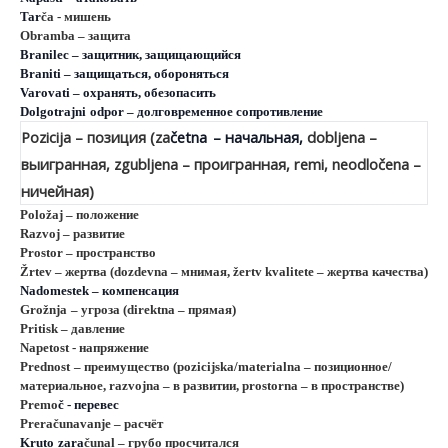
Tar
č
a
- мишень
Obramba
– защита
Branilec
– защитник, защищающийся
Braniti
– защищаться, обороняться
Varovati
– охранять, обезопасить
Dolgotrajni
odpor
– долговременное сопротивление
Pozicija – позиция (
za
č
etna
– начальная,
dobljena –
выигранная, zgubljena – проигранная,
remi
, neodloč
ena
–
ничейная)
Polož
aj
– положение
Razvoj
– развитие
Prostor
– пространство
Žrtev – жертва (dozdevna – мнимая, žertv kvalitete – жертва качества)
Nadomestek
– компенсация
Grož
nja
– угроза (
direktna
– прямая)
Pritisk
– давление
Napetost
- напряжение
Prednost
– преимущество (pozicijska/materialna – позиционное/
материальное, razvojna – в развитии, prostorna – в пространстве)
Premo
č - перевес
Preračunavanje – расчёт
Kruto
zara
č
unal
– грубо просчитался