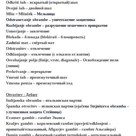
Odkriti
š
ah
– вскрытый (открытый) шах
Dvojni
š
ah
– двойной шах
Mlin
=
Mlin
č
ek
– Мельница
Odstranevanje
obrambe
– уничтожение защитника
Razbijanje
obrambe
– разрушение пешечного прикрытия
Usmerjanje – завлечение
Blokada
– блокада (blokirati – блокировать)
Zadu
š
ni
mat
– спёртый мат
Odstranitev – отвлечение
Odklanjanje – отвлечение (с отказом от взятия)
Osvobajanje
polja
(
linije
,
vrste
,
diagonale
) – Освобождение поля
(линии)
Prekrivanje – перекрытие
Vmesni
š
ah
– промежуточный шах
Vmesna
poteza
– промежуточный ход
Otvoritev
- Дебют
Italijanska
obramba
– итальянская партия
Š
panska
otvoritev
– испанская партия (
oja
č
ena
Stejnitzeva
obramba
–
улучшенная защита Стейница)
Evansov
gambit
– гамбит Эванса
Kraljev
gambit
– королевский гамбит (
sprejeti
/
odklonjeni
–
принятый/отказанный,
Allgarjev
gambit
– гамбит Альгайера)
Damin
gambit
– ферзевый гамбит (
ortodoksni
– ортодоксальный,