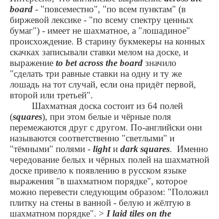
board
- "повсеместно", "по всем пунктам" (в
биржевой лексике - "по всему спектру ценных
бумаг") - имеет не шахматное, а "лошадиное"
происхождение. В старину букмекеры на конных
скачках записывали ставки мелом на доске, и
выражение
to bet across the board
значило
"сделать три равные ставки на одну и ту же
лошадь на тот случай, если она придёт первой,
второй или третьей".
Шахматная доска состоит из 64 полей
(
squares
), при этом белые и чёрные поля
перемежаются друг с другом. По-английски они
называются соответственно "светлыми" и
"тёмными" полями -
light
и
dark
squares
. Именно
чередование белых и чёрных полей на шахматной
доске привело к появлению в русском языке
выражения "в шахматном порядке", которое
можно перевести следующим образом: "Положил
плитку на стены в ванной - белую и жёлтую в
шахматном порядке".
>
I laid tiles on the