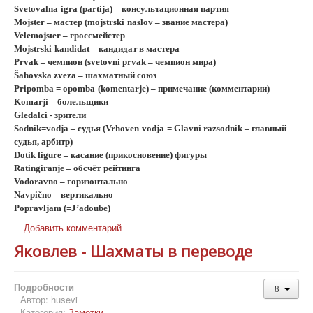
Svetovalna
igra
(
partija
) – консультационная партия
Mojster – мастер (mojstrsk
i
naslov
– звание мастера)
Velemojster
– гроссмейстер
Mojstrski
kandidat
– кандидат в мастера
Prvak
– чемпион (svetovni prvak – чемпион мира)
Šah
ovsk
a zveza – шахматный союз
Pripomba
=
opomba
(komentarje) – примечание (комментарии)
Komarji – болельщики
Gledalci - зрители
Sodnik=
vodja
– судья (
Vrhoven
vodja
=
G
lavni razsodnik – главный
судья, арбитр)
D
otik figure – касание (прикосновение) фигуры
Ratingiranje –
обсчёт
рейтинга
Vodoravno –
горизонтально
Navpično –
вертикально
Popravljam (=
J
’
adoube
)
Добавить комментарий
Яковлев - Шахматы в переводе
Подробности
Автор:
husevi
Категория:
Заметки