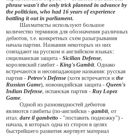
phrase wasn't the only trick planned in advance by
the politician, who had 16 years of experience
battling it out in parliament
.
Шахматисты используют большое
количество терминов для обозначения различных
дебютов, т.е. конкретных схем разыгрывания
начала партии. Названия некоторых из них
совпадают на русском и английском языках:
сицилианская защита -
Sicilian
Defense
,
королевский гамбит -
King
'
s
Gambit
. Однако
встречаются и несовпадающие названия: русская
партия -
Petrov
'
s
Defense
(хотя встречается и
the
Russian
Game
), новоиндийская защита -
Queen
'
s
Indian
Defense
, испанская партия -
Ruy
Lopez
Game
.
Одной из разновидностей дебютов
являются гамбиты (по-английски -
gambit
, от
итал.
dare il gambetto
- "поставить подножку") -
начала, в которых одна из сторон в целях
быстрейшего развития жертвует материал