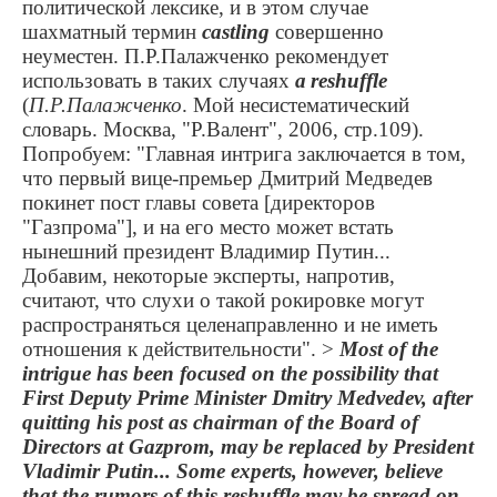
политической лексике, и в этом случае
шахматный термин
castling
совершенно
неуместен. П.Р.Палажченко рекомендует
использовать в таких случаях
a
reshuffle
(
П.Р.Палажченко
. Мой несистематический
словарь. Москва, "Р.Валент", 2006, стр.109).
Попробуем: "Главная интрига заключается в том,
что первый вице-премьер Дмитрий Медведев
покинет пост главы совета [директоров
"Газпрома"], и на его место может встать
нынешний президент Владимир Путин...
Добавим, некоторые эксперты, напротив,
считают, что слухи о такой рокировке могут
распространяться целенаправленно и не иметь
отношения к действительности".
>
Most of the
intrigue has been focused on the possibility that
First Deputy Prime Minister Dmitry Medvedev, after
quitting his post as chairman of the Board of
Directors at Gazprom, may be replaced by President
Vladimir Putin... Some experts, however, believe
that the rumors of this reshuffle may be spread on