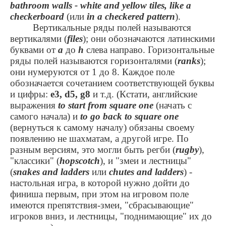
bathroom walls - white and yellow tiles, like a
checkerboard
(
или
in a checkered pattern
).
Вертикальные ряды полей называются
вертикалями (
files
); они обозначаются латинскими
буквами от
a
до
h
слева направо. Горизонтальные
ряды полей называются горизонталями (
ranks
);
они нумеруются от 1 до 8. Каждое поле
обозначается сочетанием соответствующей буквы
и цифры:
е3, d5, g8
и т.д. (Кстати, английские
выражения
to start from square one
(начать с
самого начала) и
to go back to square one
(вернуться к самому началу) обязаны своему
появлению не шахматам, а другой игре. По
разным версиям, это могли быть регби (
rugby
),
"классики" (
hopscotch
), и "змеи и лестницы"
(
snakes and ladders
или
chutes and ladders
) -
настольная игра, в которой нужно дойти до
финиша первым, при этом на игровом поле
имеются препятствия-змеи, "сбрасывающие"
игроков вниз, и лестницы, "поднимающие" их до