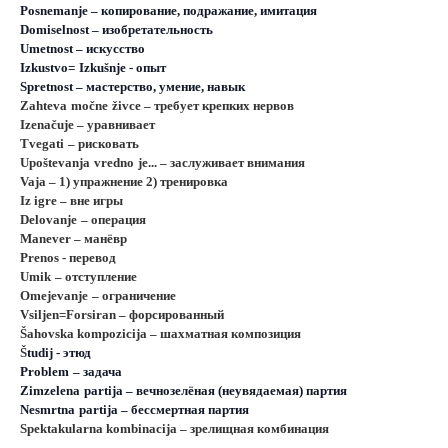
Posnemanje
– копирование, подражание, имитация
D
omiselnost – изобретательность
U
metnost – искусство
I
zkustvo=
I
zkušnje - опыт
S
pretnost – мастерство, умение, навык
Zahteva
mo
č
ne
ž
ivce
– требует крепких нервов
I
zenačuje – уравнивает
Tvegati
– рисковать
U
poš
tevanja
vredno
je
... – заслуживает внимания
Vaja
– 1) упражнение 2) тренировка
I
z igre – вне игры
Delovanje
– операция
M
anever – манёвр
Prenos
- перевод
Umik
– отступление
Omejevanje
– ограничение
V
siljen=
F
orsiran – форсированный
Šahovska kompozicija – шахматная композиция
Š
t
u
dij - этюд
Problem
– задача
Zimzelena
partija
– вечнозелёная (неувядаемая) партия
Nesmrtna
partija
– бессмертная партия
Spektakularna
kombinacija
– зрелищная комбинация