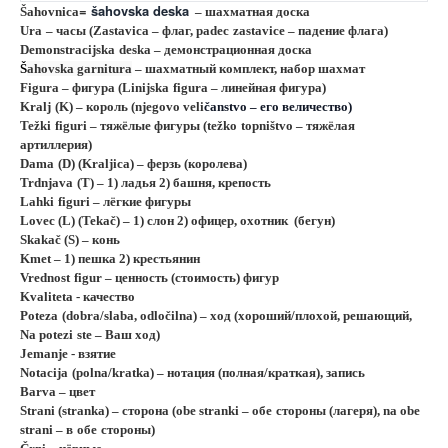
=
šahovska
deska
Š
ahovnica
– шахматная доска
Ura
– часы (
Zastavica
– флаг,
padec
zastavice
– падение флага)
Demonstracijska
deska
– демонстрационная доска
Š
ahovska
garnitura
– шахматный комплект, набор шахмат
Figura
– фигура (
Linijska
figura
– линейная фигура)
Kralj
(
K
) – король (njegovo veli
č
anstvo
– его величество)
Tež
ki
figuri
– тяжёлые фигуры (
t
ež
ko
topni
š
tvo
– тяжёлая
артиллерия)
Dama
(
D
) (
Kraljica
) – ферзь (королева)
Trdnjava
(
T
) – 1) ладья 2) башня, крепость
Lahki
figuri
– лёгкие фигуры
L
ovec (
L
) (
Teka
č) – 1) слон 2) офицер, охотник
(бегун)
Skaka
č (
S
) – конь
Kmet
– 1) пешка 2) крестьянин
Vrednost
figur
– ценность (стоимость) фигур
Kvaliteta
- качество
Poteza
(
dobra
/
slaba
,
odlo
č
ilna
) – ход (хороший/плохой, решающий,
Na
potezi
ste
– Ваш ход)
Jemanje
- взятие
Notacija
(polna/kratka) – нотация (полная/краткая), запись
Barva – цвет
Strani (stranka) –
сторона
(obe stranki –
обе
стороны
(
лагеря
), na obe
strani –
в
обе
стороны
)