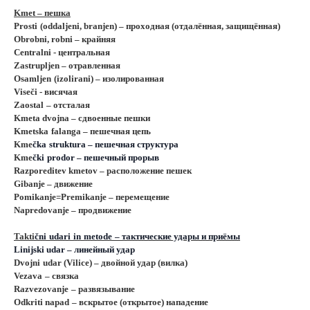
Kmet
– пешка
Prosti
(oddaljen
i
,
branjen
) – проходная (отдалённая, защищённая)
Obrobni
,
robni
– крайняя
Centralni
- центральная
Zastrupljen
– отравленная
Osamljen
(izoliran
i
) – изолированная
Viseči - висячая
Zaostal
– отсталая
Kmeta dvojna – сдвоенные пешки
Kmetska
falanga
– пешечная цепь
Kme
č
ka
struktura
– пешечная структура
Kme
č
ki
prodor
– пешечный прорыв
R
azporeditev kmetov – расположение пешек
G
ibanje – движение
P
omikanje=
P
remikanje – перемещение
N
apredovanje – продвижение
Takti
č
ni
udari
in
metode
– тактические удары и приёмы
Linijski udar – линейный удар
Dvojni
udar
(
Vilice
) – двойной удар (вилка)
Vezava
– связка
Razvezovanje
– развязывание
Odkriti
napad
– вскрытое (открытое) нападение