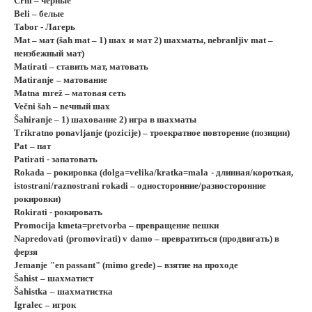
Črni –
чёрные
Beli –
белые
Tabor -
Лагерь
Mat –
мат
(šah mat – 1)
шах
и
мат
2)
шахматы
, nebranljiv mat –
неизбежный
мат
)
Matirati
– ставить мат, матовать
Matiranje
– матование
Matna
mre
ž – матовая сеть
Ve
č
ni
š
ah
– вечный шах
Š
ahiranje
– 1) шахование 2) игра в шахматы
T
rikratno ponavljanje (pozicije) – троекратное повторение (позиции)
Pat
– пат
Patirati - запатовать
Rokada
– рокировка (dolga=
v
elika/kratka=
mala
- длинная/короткая,
istostrani/raznostrani rokadi – односторонние/разносторонние
рокировки)
Rokirati
- рокировать
Promocija kmeta=
pretvorba
– превращение пешки
Napredovati
(
promovirati
)
v
damo
– превратиться (продвигать) в
ферзя
Jemanje
"en passant" (mimo grede) – взятие на проходе
Šah
ist
– шахматист
Šah
istka
– шахматистка
Igralec
– игрок