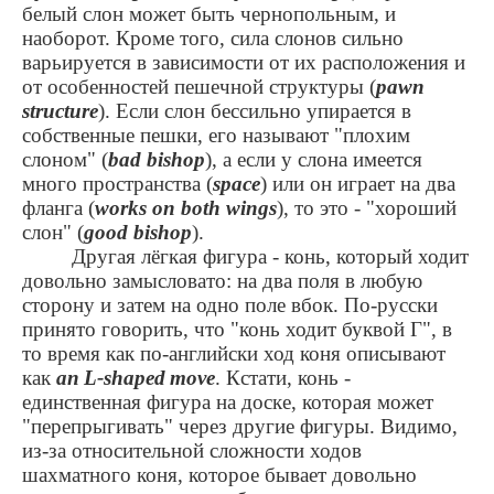
белый слон может быть чернопольным, и
наоборот. Кроме того, сила слонов сильно
варьируется в зависимости от их расположения и
от особенностей пешечной структуры (
pawn
structure
). Если слон бессильно упирается в
собственные пешки, его называют "плохим
слоном" (
bad bishop
), а если у слона имеется
много пространства (
space
) или он играет на два
фланга (
works on both wings
), то это - "хороший
слон" (
good bishop
).
Другая лёгкая фигура - конь, который ходит
довольно замысловато: на два поля в любую
сторону и затем на одно поле вбок. По-русски
принято говорить, что "конь ходит буквой Г", в
то время как по-английски ход коня описывают
как
an
L
-
shaped
move
. Кстати, конь -
единственная фигура на доске, которая может
"перепрыгивать" через другие фигуры. Видимо,
из-за относительной сложности ходов
шахматного коня, которое бывает довольно