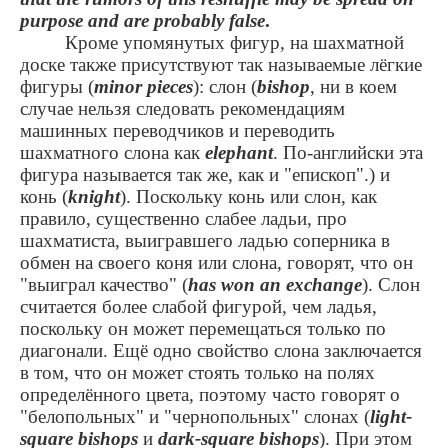
purpose and are probably false
.
Кроме упомянутых фигур, на шахматной
доске также присутствуют так называемые лёгкие
фигуры (
minor pieces
): слон (
bishop
, ни в коем
случае нельзя следовать рекомендациям
машинных переводчиков и переводить
шахматного слона как
elephant
. По-английски эта
фигура называется так же, как и "епископ".) и
конь (
knight
). Поскольку конь или слон, как
правило, существенно слабее ладьи, про
шахматиста, выигравшего ладью соперника в
обмен на своего коня или слона, говорят, что он
"выиграл качество" (
has won an exchange
). Слон
считается более слабой фигурой, чем ладья,
поскольку он может перемещаться только по
диагонали. Ещё одно свойство слона заключается
в том, что он может стоять только на полях
определённого цвета, поэтому часто говорят о
"белопольных" и "чернопольных" слонах (
light-
square bishops
и
dark-square
bishops
). При этом