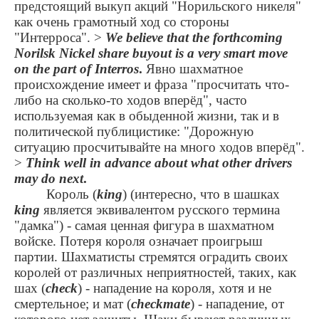
предстоящий выкуп акций "Норильского никеля"
как очень грамотный ход со стороны
"Интерроса".
>
We believe that the forthcoming
Norilsk Nickel share buyout is a very smart move
on the part of Interros
.
Явно шахматное
происхождение имеет и фраза "просчитать что-
либо на сколько-то ходов вперёд", часто
используемая как в обыденной жизни, так и в
политической публицистике: "Дорожную
ситуацию просчитывайте на много ходов вперёд".
>
Think well in advance about what other drivers
may do next
.
Король (
king
) (интересно, что в шашках
king
является эквивалентом русского термина
"дамка") - самая ценная фигура в шахматном
войске. Потеря короля означает проигрыш
партии. Шахматисты стремятся оградить своих
королей от различных неприятностей, таких, как
шах (
check
) - нападение на короля, хотя и не
смертельное; и мат (
checkmate
) - нападение, от