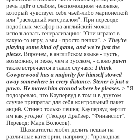
речь идёт о слабом, беспомощном человеке,
который чувствует себя чьей-либо марионеткой
или "расходный материалом". При переводе
подобных метафор на английский можно
использовать генерализацию: "Они играют в
какую-то игру, а мы - просто пешки".
>
They're
playing some kind of game, and we're just the
pieces
.
Впрочем
,
в
английском
языке
-
пусть
,
возможно
,
и
реже
,
чем
в
русском
, -
слово
pawn
также
встречается
в
таких
случаях
:
I think
Cowperwood has a majority for himself stowed
away somewhere in every distance. Stener is just a
pawn. He
moves
him
around
where
he
pleases
.
> "Я
подозреваю, что Каупервуд в том и в другом
случае припрятал для себя контрольный пакет
акций. Стинер только пешка; Каупервуд вертит
им как угодно" (Теодор Драйзер. "Финансист".
Перевод: Марк Волосов).
Шахматисты любят делить пешки на
различные категории, например: "проходная