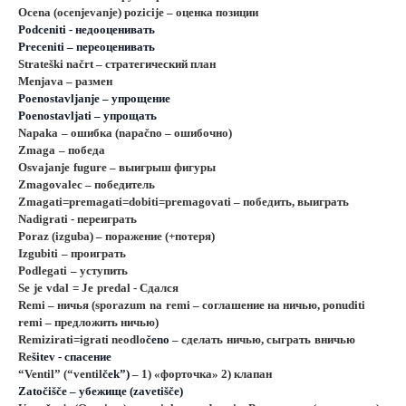
O
cena (
ocenjevanje
) pozicij
e
– оценка позиции
Podceniti
- недооценивать
Preceniti
– переоценивать
S
trateški načrt – стратегический план
Menjava – размен
P
oenostavljanje – упрощение
P
oenostavljati – упрощать
Napaka
– ошибка (napačno – ошибочно)
Zmaga
– победа
Osvajanje
fugure
– выигрыш фигуры
Zmagovalec
– победитель
Zmagati=premagati=dobiti=premagovati –
победить
,
выиграть
Nadigrati
- переиграть
Poraz
(izguba) – поражение (+потеря)
Izgubiti
– проиграть
Podlegati
– уступить
Se
je
vdal
=
Je
predal
- Сдался
Remi
– ничья (
sporazum
na
remi
– соглашение на ничью,
ponuditi
remi
– предложить ничью)
Remizirati=igrati neodlo
čeno
–
сделать
ничью
,
сыграть
вничью
Re
šitev -
спасение
“Ventil” (“ventil
ček”)
– 1) «
форточка
» 2)
клапан
Zatočišče –
убежище
(zavetišče)