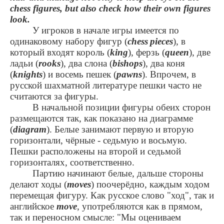
chess figures, but also check how their own figures
look.
У игроков в начале игры имеется по
одинаковому набору фигур (
chess
pieces
), в
который входят король (
king
), ферзь (
queen
), две
ладьи (
rooks
), два слона (
bishops
), два коня
(
knights
) и восемь пешек (
pawns
). Впрочем, в
русской шахматной литературе пешки часто не
считаются за фигуры.
В начальной позиции фигуры обеих сторон
размещаются так, как показано на диаграмме
(
diagram
). Белые занимают первую и вторую
горизонтали, чёрные - седьмую и восьмую.
Пешки расположены на второй и седьмой
горизонталях, соответственно.
Партию начинают белые, дальше стороны
делают ходы (
moves
) поочерёдно, каждым ходом
перемещая фигуру. Как русское слово "ход", так и
английское
move
, употребляются как в прямом,
так и переносном смысле: "Мы оцениваем