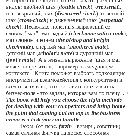
которого нет защиты. Шахи бывают различных
видов: двойной шах (
double check
), открытый,
или вскрытый, шах (
discovered check
), ответный
шах (
cross-check
) и даже вечный шах (
perpetual
check
). Несколько полезных выражений со
словом "мат": мат ладьёй (
checkmate
with
a
rook
),
мат слоном и конём (
the
bishop
and
knight
checkmate
), спёртый мат (
smothered
mate
),
детский мат (
scholar
'
s
mate
) и дурацкий мат
(
fool
'
s
mate
). А в жизни выражение "шах и мат"
может встретиться, например, в следующем
контексте: "Книга поможет выбрать подходящие
инструменты взаимодействия с конкурентами и
вселит веру в то, что поставить шах и мат на
бизнес-поле - это задача, которая вам по плечу".
>
The book will help you choose the right methods
for dealing with your competitors and bring home
the point that coming out on top in the business
arena is a task you can handle
.
Ферзь (от перс.
ferzin
- визирь, советник) -
самая сильная фигура на доске, способная