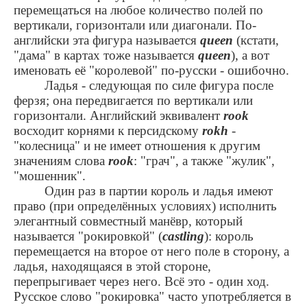
перемещаться на любое количество полей по
вертикали, горизонтали или диагонали. По-
английски эта фигура называется
queen
(кстати,
"дама" в картах тоже называется
queen
), а вот
именовать её "королевой" по-русски - ошибочно.
Ладья - следующая по силе фигура после
ферзя; она передвигается по вертикали или
горизонтали. Английский эквивалент
rook
восходит корнями к персидскому
rokh
-
"колесница" и не имеет отношения к другим
значениям слова
rook
: "грач", а также "жулик",
"мошенник".
Один раз в партии король и ладья имеют
право (при определённых условиях) исполнить
элегантный совместный манёвр, который
называется "рокировкой" (
castling
): король
перемещается на второе от него поле в сторону, а
ладья, находящаяся в этой стороне,
перепрыгивает через него. Всё это - один ход.
Русское слово "рокировка" часто употребляется в