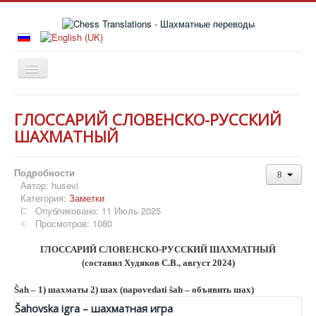
Главная
ГЛОССАРИЙ СЛОВЕНСКО-РУССКИЙ
Книги
ШАХМАТНЫЙ
Новости
Подробности
Статьи
Автор:
husevi
Категория:
Заметки
История
Опубликовано: 11 Июль 2025
Заметки
Просмотров: 1080
Издательства
ГЛОССАРИЙ СЛОВЕНСКО-РУССКИЙ ШАХМАТНЫЙ
(составил Худяков С.В., август 2024)
Об авторе
Šah – 1) шахматы 2) шах (napovedati š
ah
– объявить шах)
Š
ahovska igr
a
– шахматная игра