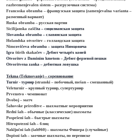
razbremenjevalen
sistem
– разгрузочная система)
Francoska
obramba
– французская защита (
zamenjevalna
varianta
–
разменный вариант)
Ruska
obramba
– русская партия
Sicilijanska
za
š
č
ita
– сицилианская защита
Slovanska
obramba
– славянская защита
Holandska
otvoritev
– голландская защита
Nim
covi
č
eva
obramba
– защита Нимцовича
Igra
š
tirih
skaka
č
ev
– Дебют четырёх коней
Otvoritev
z
Daminim
kmetom
– Дебют ферзевой пешки
Otvoritvena
zanka
– дебютная ловушка
Tekma (
T
ekmovanje) – соревнование
Turnir - турнир
(stranski – побочный, meš
an
– смешанный)
Veleturnir
– крупный турнир, супертурнир
Prvenstvo
- чемпионат
Dvoboj
– матч
Šah
ovske
prireditve
– шахматные мероприятия
R
edni šah – обычные (классические) шахматы
Pospešeni šah – быстрые шахматы
Hitropotezni šah – блиц
N
aključni šah (šah960) – шахматы Фишера (случайные)
Dopisni
š
ah
– заочные шахматы, по переписке