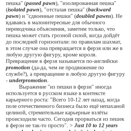
пешка" (
passed pawn
), "изолированная пешка"
(
isolated pawn
), "отсталая пешка" (
backward
pawn
) и "сдвоенные пешки" (
doubled pawns
). Не
вдаваясь в малоинтересные для обычного
переводчика объяснения, заметим только, что
пешка может стать грозной силой, когда дойдёт
до последней горизонтали: по правилам шахмат,
в этом случае она превращается в ферзя или же в
любую другую фигуру, кроме короля.
Превращение в ферзя называется по-английски
promotion
(да-да, чем не продвижение по
службе?), а превращение в любую другую фигуру
-
underpromotion
.
Выражение "из пешки в ферзи" иногда
используется в русском языке в контексте
карьерного роста: "Всего 10-12 лет назад, когда
поле отечественного бизнеса было ещё непаханой
целиной, стремительные карьерные взлёты
происходили часто. Сегодня прорваться из пешек
в ферзи не так-то просто".
>
Just 10 to 12 years