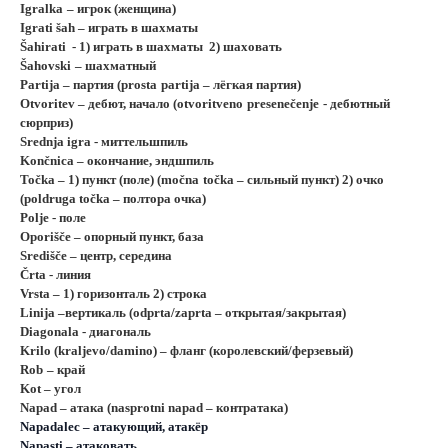
Igralka
– игрок
(женщина)
Igrati šah – играть в шахматы
Š
ahirati
- 1) играть в шахматы
2) шаховать
Šah
ovski
– шахматный
Partija – партия (
prosta
partija
– лёгкая партия)
Otvoritev
– дебют, начало (
otvoritveno
presene
č
enje
- дебютный
сюрприз)
Srednja igra - миттельшпиль
Konč
nica
– окончание, эндшпиль
Toč
ka
– 1) пункт (поле) (
mo
č
na
to
č
ka
– сильный пункт) 2) очко
(poldruga
t
oč
ka
– полтора очка)
Polje - поле
Opori
šč
e
– опорный пункт, база
Središč
e
– центр, середина
Črta - линия
Vrsta – 1) горизонталь 2) строка
Linija –вертикаль (odprta/zaprta – открытая/закрытая)
Diagonala
- диагональ
Krilo
(
kraljevo
/
damino
) – фланг (королевский/ферзевый)
Rob
– край
Kot – угол
Napad
– атака (nasprotni napad – контратака)
Napadalec
– атакующий, атакёр
Napasti
– атаковать