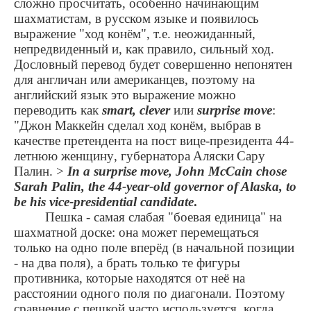
сложно просчитать, особенно начинающим
шахматистам, в русском языке и появилось
выражение "ход конём", т.е. неожиданный,
непредвиденный и, как правило, сильный ход.
Дословный перевод будет совершенно непонятен
для англичан или американцев, поэтому на
английский язык это выражение можно
переводить как
smart, clever
или
surprise move
:
"Джон Маккейн сделал ход конём, выбрав в
качестве претендента на пост вице-президента 44-
летнюю женщину
,
губернатора
Аляски
Сару
Палин
. >
In a surprise move, John McCain chose
Sarah Palin, the 44-year-old governor of Alaska, to
be his vice-presidential candidate
.
Пешка - самая слабая "боевая единица" на
шахматной доске: она может перемещаться
только на одно поле вперёд (в начальной позиции
- на два поля), а брать только те фигуры
противника, которые находятся от неё на
расстоянии одного поля по диагонали. Поэтому
сравнение с пешкой часто используется, когда