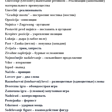
Unov
č
enje (Osvoitev) materialne prednosti –
Реализация
(
завоевание
)
материального
преимущества
Unov
č
iti
- реализовывать
"
G
radnje mostu" – построение мостика (мостик)
Opozicija
- оппозиция
Nujnica =
Zugzwang
- цугцванг
Postaviti
pred
nujnico
– поставить в цугцванг
Krepitev
pozicije
– укрепление позиции
L
uknja – дыра (слабое поле)
Past
=
Zanka
(петля) – ловушка (западня)
Z
vija
č
a
– трюк, хитрость
Z
ivahne zaplet
j
aje – бурные осложнения
N
ajmo
č
nej
š
e
nadalevanje
– сильнейшее продолжение
Vdor
– вторжение
Izpad
- выпад
N
ač
elo
– принцип
Lovcev
par
– два слона
R
aznoba
rvni
(
istobarvni
)
lovci
– разноцветные (одноцветные) слоны
Dvorezna
igra
– обоюдоострая игра
Z
amotana igra – (сложная) запутанная игра
Nadzirati
– контролировать
P
ostojanka – форпост
Udarnost
– ударная мощь
Sodelovanje
figure
– взаимодействие фигур