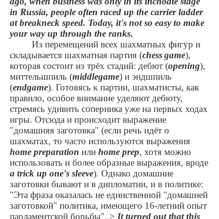
ago, when business was only in its inchoate stage
in Russia, people often raced up the carrier ladder
at breakneck speed. Today, it's not so easy to make
your way up through the ranks
.
Из перемещений всех шахматных фигур и
складывается шахматная партия (
chess
game
),
которая состоит из трёх стадий: дебют (
opening
),
миттельшпиль (
middlegame
) и эндшпиль
(
endgame
). Готовясь к партии, шахматисты, как
правило, особое внимание уделяют дебюту,
стремясь удивить соперника уже на первых ходах
игры. Отсюда и происходит выражение
"домашняя заготовка" (если речь идёт о
шахматах, то часто используются выражения
home preparation
или
home prep
, хотя можно
использовать и более образные выражения, вроде
a trick up one's sleeve
). Однако домашние
заготовки бывают и в дипломатии, и в политике:
"Эта фраза оказалась не единственной "домашней
заготовкой" политика, имеющего 16-летний опыт
парламентской борьбы".
>
It turned out that this