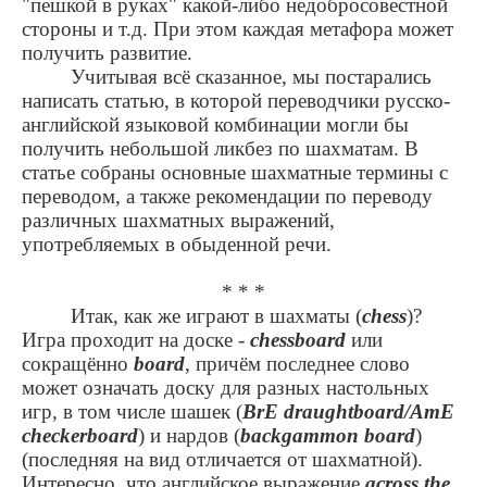
"пешкой в руках" какой-либо недобросовестной
стороны и т.д. При этом каждая метафора может
получить развитие.
Учитывая всё сказанное, мы постарались
написать статью, в которой переводчики русско-
английской языковой комбинации могли бы
получить небольшой ликбез по шахматам. В
статье собраны основные шахматные термины с
переводом, а также рекомендации по переводу
различных шахматных выражений,
употребляемых в обыденной речи.
* * *
Итак, как же играют в шахматы (
chess
)?
Игра проходит на доске -
chessboard
или
сокращённо
board
, причём последнее слово
может означать доску для разных настольных
игр, в том числе шашек (
BrE draughtboard/AmE
checkerboard
) и нардов (
backgammon board
)
(последняя на вид отличается от шахматной).
Интересно, что английское выражение
across the