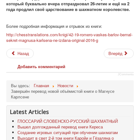
который буквально вчера отпраздновал 26-летие и ещё на 2
года продлил своё царствование в шахматном королевстве.
Более подробная информация и отрывок из книги:
http://chesstranslations.com/knigi/42-19-romero-vaskes-barlov-bernal-
sekret-magnusa-karlsena-ne-izdana-original-2016-g
Назад
Вперёд
Добавить комментарий
JComments
Вы здесь:
Главная
Новости
Завершён перевод новой объёмистой книги о Магнусе
Карлсене
Latest Articles
ГЛОССАРИЙ СЛОВЕНСКО-РУССКИЙ ШАХМАТНЫЙ
Вышел долгожданный перевод книги Кереса
Создание игровых ситуаций при обучении шахматам
Выходит в свет 2-й том книги Каройи и Гёзаляна о