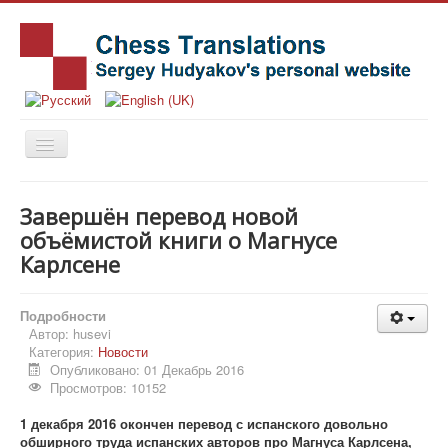
Главная
Завершён перевод новой
Книги
объёмистой книги о Магнусе
Карлсене
Новости
Статьи
Подробности
История
Автор:
husevi
Категория:
Новости
Заметки
Опубликовано: 01 Декабрь 2016
Просмотров: 10152
Издательства
1 декабря 2016 окончен перевод с испанского довольно
Об авторе
обширного труда испанских авторов про Магнуса Карлсена,