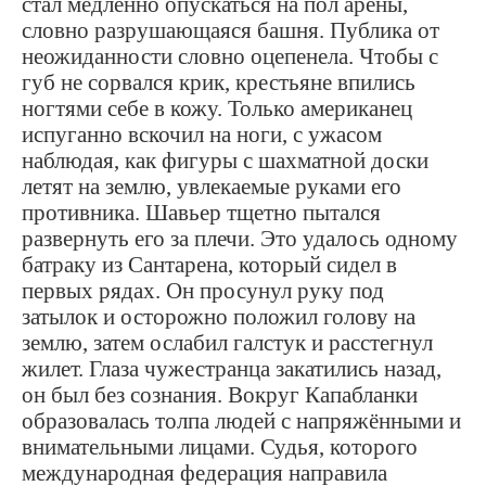
стал медленно опускаться на пол арены,
словно разрушающаяся башня. Публика от
неожиданности словно оцепенела. Чтобы с
губ не сорвался крик, крестьяне впились
ногтями себе в кожу. Только американец
испуганно вскочил на ноги, с ужасом
наблюдая, как фигуры с шахматной доски
летят на землю, увлекаемые руками его
противника. Шавьер тщетно пытался
развернуть его за плечи. Это удалось одному
батраку из Сантарена, который сидел в
первых рядах. Он просунул руку под
затылок и осторожно положил голову на
землю, затем ослабил галстук и расстегнул
жилет. Глаза чужестранца закатились назад,
он был без сознания. Вокруг Капабланки
образовалась толпа людей с напряжёнными и
внимательными лицами. Судья, которого
международная федерация направила