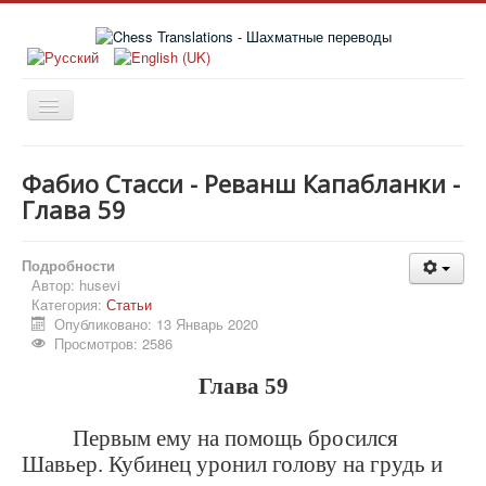
Главная
Фабио Стасси - Реванш Капабланки -
Книги
Глава 59
Новости
Подробности
Статьи
Автор:
husevi
Категория:
Статьи
История
Опубликовано: 13 Январь 2020
Заметки
Просмотров: 2586
Издательства
Глава 59
Об авторе
Первым ему на помощь бросился
Шавьер. Кубинец уронил голову на грудь и