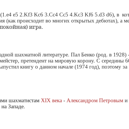
1.e4 e5 2.Kf3 Kc6 3.Cc4 Cc5 4.Kc3 Kf6 5.d3 d6), в к
ия (как происходит во многих открытых дебютах), а м
спокойная) игра.
адной шахматной литературе. Пал Бенко (род. в 1928) -
смейстер, претендент на мировую корону. С середины 6
пустил книгу о данном начале (1974 год), поэтому за
ими шахматистам
XIX века
-
Александром Петровым
и
 на Западе.