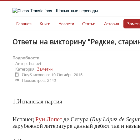
Главная
Книги
Новости
Статьи
История
Замет
Ответы на викторину "Редкие, стар
Подробности
Автор:
husevi
Категория:
Заметки
Опубликовано: 10 Октябрь 2015
Просмотров: 2442
1.Испанская партия
Испанец
Руи Лопес
де Сегура (
Ruy López de Segur
зарубежной литературе данный дебют так и назыв