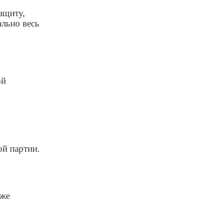
ащиту,
ально весь
ой
ой партии.
иже