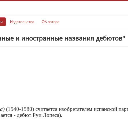
ки
Издательства
Об авторе
инные и иностранные названия дебютов"
a)
(1540-1580) считается и
зобретателем испанской пар
ается - дебют Руи Лопеса).