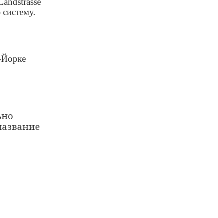
Landstrasse
 систему.
-Йорке
ьно
название