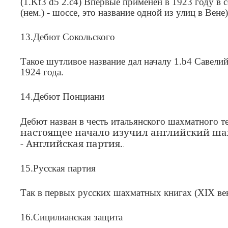
(1.
Kf
3
d
5 2.
c
4) Впервые применён в 1923 году в с
(нем.) - шоссе, это название одной из улиц в Вен
13.Дебют Сокольского
Такое шутливое название дал началу 1.b4 Савел
1924 года.
14.Дебют Понциани
Дебют назван в честь итальянского шахматного т
настоящее начало изучил английский шах
- Английская партия.
.
15.Русская партия
Так в первых русских шахматных книгах (XIX век
16.Сицилианская защита