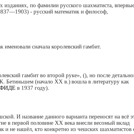
изданиях, по фамилии русского шахматиста, впервы
1837
—
1903
) - русский
математик
и
философ,
к именовали сначала королевский гамбит.
олевский
гамбит
во
второй
руке», (), но после детально
 К. Бетиньшем (начало XX в.)
вошла в литературу как
ФИДЕ
в
1937
году
).
ской. И название данного варианта переносят на всё э
тие в первой половине XX века внесли весомый вклад
ак и не нашёл, кто конкретно из чешских шахматистов 