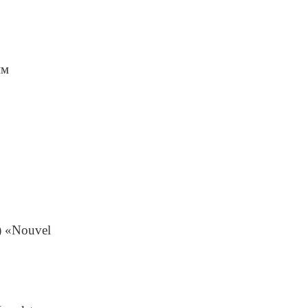
им
) «Nouvel