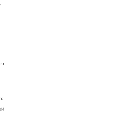
е
го
то
ей