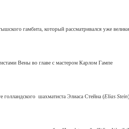
атышского гамбита, который рассматривался уже велик
истами Вены во главе с
мастером
Карлом
Гампе
ге голландского
шахматиста Элиаса
Стейна (
Elias
Stein