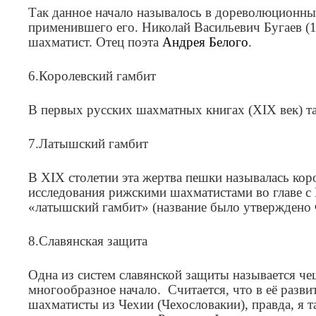
Так данное начало называлось в
дореволюционных 
применившего его.
Николай
Васильевич
Бугаев
(
шахматист
.
Отец
поэта
Андрея
Белого
.
6.Королевский гамбит
В первых русских шахматных книгах (XIX век) та
7.Латышский гамбит
В XIX столетии эта жертва пешки называлась кор
исследования рижскими шахматистами
во главе с
«латышский
гамбит»
(
название
было
утверждено
8.Славянская защита
Одна из систем славянской защиты называется чеш
многообразное начало. Считается, что в её разви
шахматисты из Чехии (Чехословакии), правда, я т