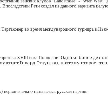
остязании венских клубов "
Landstrasse
" - "
Wien
West
" (
е). Впоследствии Рети создал из данного варианта целую
ий Тартаковер во время международного турнира в Нью
Однако более детал
еоретика XVIII века Понциани.
матист Говард Стаунтон, поэтому второе его 
) первоначально называлась русская партия.