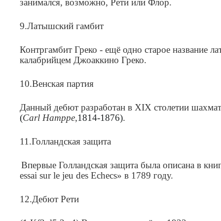
занимался, возможно, Рети или Флор.
9.Латышский гамбит
Контргамбит Греко - ещё одно старое название л
калабрийцем Джоаккино Греко.
10.Венская партия
Данный дебют
разработан в XIX столетии шахмат
(
Carl
Hamppe
,
1814-1876)
.
11.Голландская защита
Впервые
Голландская
защита была
описана в кни
essai sur le jeu des Echecs»
в 1789 году.
12.Дебют Рети