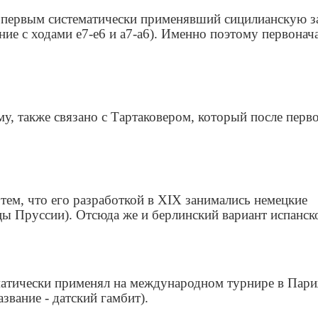
, первым систематически применявший сицилианскую з
ние с ходами е7-е6 и а7-а6). Именно поэтому первонач
у, также связано с Тартаковером, который после перв
тем, что его разработкой в XIX занимались немецкие
ы Пруссии). Отсюда же и берлинский вариант испанск
тематически применял на международном турнире в Пар
звание - датский гамбит).