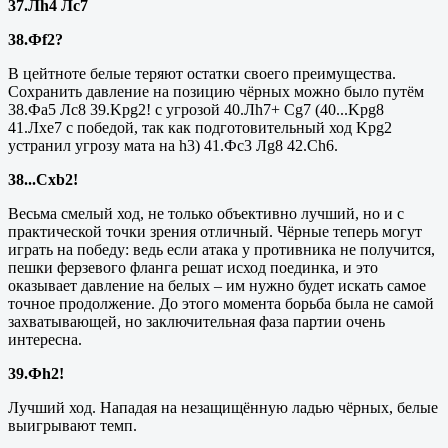
37.Лh4 Лс7
38.Фf2?
В цейтноте белые теряют остатки своего преимущества.
Сохранить давление на позицию чёрных можно было путём
38.Фа5 Лс8 39.
Kpg
2! с угрозой 40.Лh7+ Cg7 (40...
Kpg
8
41.Л
xe
7
c
победой, так как подготовительный ход
Kpg
2
устранил угрозу мата на
h
3) 41.Фс3 Лg8 42.Ch6.
38...
Cxb
2!
Весьма смелый ход, не только объективно лучший, но и с
практической точки зрения отличный. Чёрные теперь могут
играть на победу: ведь если атака у противника не получится,
пешки ферзевого фланга решат исход поединка, и это
оказывает давление на белых – им нужно будет искать самое
точное продолжение. До этого момента борьба была не самой
захватывающей, но заключительная фаза партии очень
интересна.
39.Фh2!
Лучший ход. Нападая на незащищённую ладью чёрных, белые
выигрывают темп.