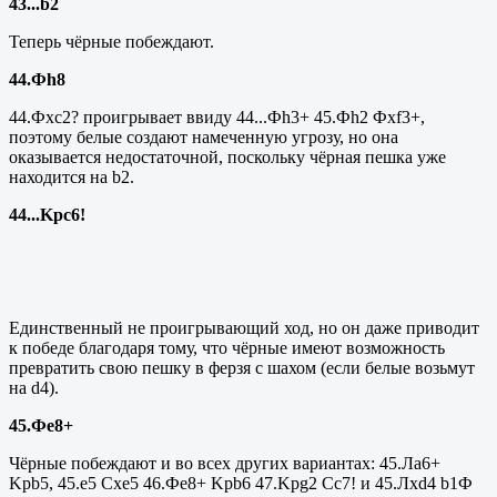
43...
b
2
Теперь чёрные побеждают.
44.Фh8
44.Ф
xc
2? проигрывает ввиду 44...Фh3+ 45.Фh2 Ф
x
f3+,
поэтому белые создают намеченную угрозу, но она
оказывается недостаточной, поскольку чёрная пешка уже
находится на b2.
44...
Kpc
6!
Единственный не проигрывающий ход, но он даже приводит
к победе благодаря тому, что чёрные имеют возможность
превратить свою пешку в ферзя с шахом (если белые возьмут
на d4).
45.Фе8+
Чёрные побеждают и во всех других вариантах: 45.Ла6+
Kpb5, 45.e5 Cxe5 46.Фе8+ Kpb6 47.Kpg2
C
c7! и 45.Лxd4 b1Ф