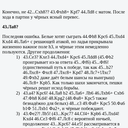
Конечно, не 42...
Cxh
8?? 43.Ф
xh
8+
Kpf
7 44.Л
d
8 с матом. После
хода в партии у чёрных ясный перевес.
43.Ла8?
Последняя ошибка. Белые хотят сыграть 44.Фh8 Kpc6 45.Лxd4
Kxd4 46.Ла6+ с решающей атакой, но ладья прикрывала
жизненно важное поле h3, и чёрные этим немедленно
пользуются. Другие продолжения:
1)
43.Се3? Kxe3 44.Лxd4+ Kpc6 45.Лdd8 (45.Фb2
проигрывает из-за ответа 45...Фf6) 45...Фf6!
(единственный путь к победе, так как 45...
b
2?
46.Лxc8+ Фx
c
8 47.Лx
c
8+
Kpd
7 48.Л
c
7+!Л
xc
7
49.Фxb2 даже даёт белым шансы на выигрыш)
46.Лс8+ Kpb5. Как только шахи закончатся, пешки
чёрных решат исход борьбы.
2)
43.а4? Kpc6! 44.Ла8 b2 45.Ла6+ Лb6 46.Лx
b
6+
Cxb
6
47.Ф
h
8
Kd
4! 48.
Kpg
2 (48.Ф
a
8+
Kpc
5 также
безнадёжно для белых) 48...
c
3 49.Фa8+
Kpc
5 50.Ф
a
6
b
1Ф 51.Л
xb
1 Фа2+, и чёрные побеждают.
3)
43.Фе2?! Лb5! (43...
Kpc
7? 44.
Cf
4+
Kpb
6 45.Л
xd
4!
Kxd
4 46.
Ce
3 Ф
f
6 47.Лс8 с вероятной ничьей,
продолжение 43...
Kpc
6? 44.
e
5! рассматривается в