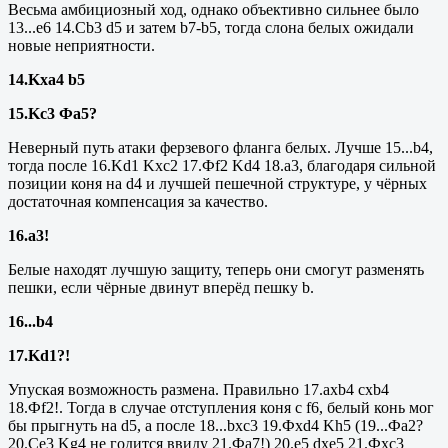
Весьма амбициозный ход, однако объективно сильнее было
13...е6 14.
Cb
3
d
5 и затем
b
7-
b
5, тогда слона белых ожидали
новые неприятности.
14.Kxa4 b5
15.
Kc
3 Фа5?
Неверный путь атаки ферзевого фланга белых. Лучше 15...
b
4,
тогда после 16.
Kd
1
Kxc
2 17.Ф
f
2
Kd
4 18.
a
3, благодаря сильной
позиции коня на
d
4 и лучшей пешечной структуре, у чёрных
достаточная компенсация за качество.
16.а3!
Белые находят лучшую защиту, теперь они смогут разменять
пешки, если чёрные двинут вперёд пешку b.
16...
b
4
17.
Kd
1?!
Упуская возможность размена. Правильно 17.axb4 cxb4
18.Фf2!. Тогда в случае отступления коня с f6, белый конь мог
бы прыгнуть на d5, а после 18...
bxc
3 19.Фxd4 Kh5 (19...Фа2?
20.Се3 Kg4 не годится ввиду 21.Фа7!) 20.е5 dxe5 21.Фxc3