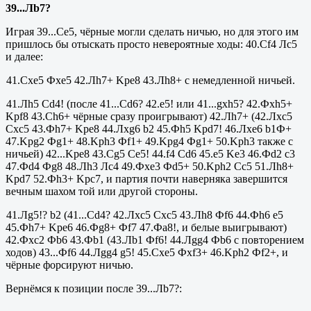
39...Лb7?
Играя 39...Се5, чёрные могли сделать ничью, но для этого им
пришлось бы отыскать просто невероятные ходы: 40.Cf4 Лс5
и далее:
41.
Cxe
5 Ф
xe
5 42.Л
h
7+
Kpe
8 43.Л
h
8+ с немедленной ничьей.
41.Лh5 Cd4! (после 41...
Cd
6? 42.
e
5! или 41...
gxh
5? 42.Ф
xh
5+
Kpf
8 43.
Ch
6+ чёрные сразу проигрывают) 42.Лh7+ (42.Лxc5
Cxc5 43.Фh7+ Kpe8 44.Л
xg
6
b
2 45.Ф
h
5
Kpd
7! 46.Л
xe
6
b
1Ф+
47.
K
pg2 Фg1+ 48.Kph3 Фf1+ 49.
Kpg
4 Ф
g
1+ 50.
Kph
3 также с
ничьей) 42...
Kpe
8 43.
Cg
5
Ce
5! 44.
f
4
Cd
6 45.
e
5
Ke
3 46.Ф
d
2
c
3
47.Ф
d
4 Ф
g
8 48.Л
h
3 Лс4 49.Фxe3 Фd5+ 50.Kph2
Cc
5 51.Лh8+
Kpd7 52.Фh3+ Kpc7, и партия почти наверняка завершится
вечным шахом той или другой стороны.
41.Л
g
5!?
b
2 (41...
Cd
4? 42.Л
xc
5
Cxc
5 43.Л
h
8 Ф
f
6 44.Ф
h
6
e
5
45.Ф
h
7+
Kpe
6 46.Ф
g
8+ Ф
f
7 47.Фа8!, и белые выигрывают)
42.Ф
xc
2 Ф
b
6 43.Ф
b
1 (43.Л
b
1 Ф
f
6! 44.Л
gg
4 Ф
b
6 с повторением
ходов) 43...Ф
f
6 44.Л
gg
4
g
5! 45.
Cxe
5 Ф
xf
3+ 46.
Kph
2 Ф
f
2+, и
чёрные форсируют ничью.
Вернёмся к позиции после 39...Лb7?: