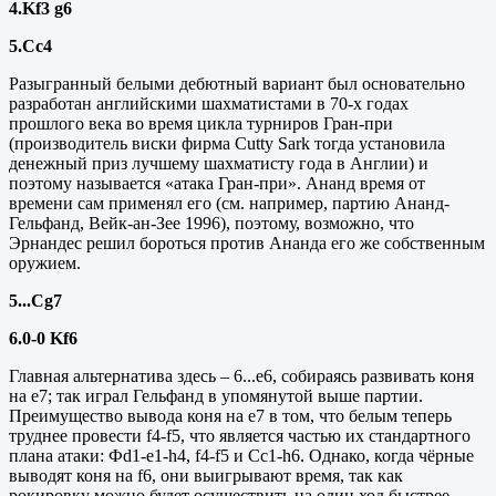
4.
Kf
3
g
6
5.
Cc
4
Разыгранный белыми дебютный вариант был основательно
разработан английскими шахматистами в 70-х годах
прошлого века во время цикла турниров Гран-при
(производитель виски фирма
Cutty Sark
тогда установила
денежный приз лучшему шахматисту года в Англии) и
поэтому называется «атака Гран-при». Ананд время от
времени сам применял его (см. например, партию Ананд-
Гельфанд, Вейк-ан-Зее 1996), поэтому, возможно, что
Эрнандес решил бороться против Ананда его же собственным
оружием.
5...
Cg
7
6.0-0
Kf
6
Главная альтернатива здесь – 6...е6, собираясь развивать коня
на е7; так играл Гельфанд в упомянутой выше партии.
Преимущество вывода коня на е7 в том, что белым теперь
труднее провести
f4-f5
, что является частью их стандартного
плана атаки: Ф
d
1-
e
1-
h
4,
f
4-
f
5 и
Cc
1-
h
6. Однако, когда чёрные
выводят коня на
f6
, они выигрывают время, так как
рокировку можно будет осуществить на один ход быстрее.