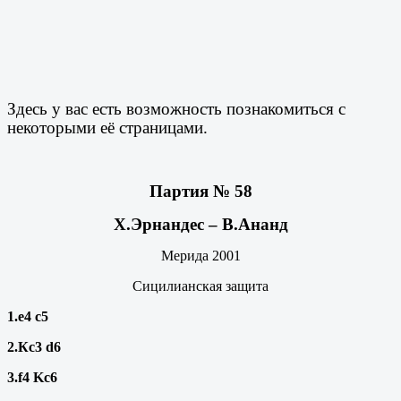
Здесь у вас есть возможность познакомиться с
некоторыми её страницами.
Партия № 58
Х.Эрнандес – В.Ананд
Мерида 2001
Сицилианская защита
1.е4 с5
2.Кс3
d6
3.
f
4
Kc
6