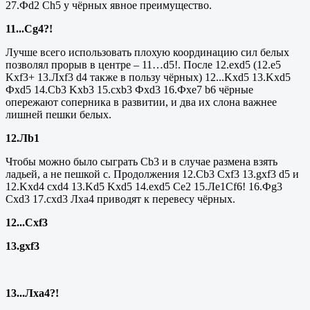
27.Ф
d
2
Ch
5 у чёрных явное преимущество.
11...
Cg
4?!
Лучше всего использовать плохую координацию сил белых
позволял прорыв в центре – 11…
d
5!. После 12.
exd
5 (12.
e
5
Kxf
3+ 13.Л
xf
3
d
4 также в пользу чёрных) 12...
Kxd
5 13.
Kxd
5
Ф
xd
5 14.
Cb
3
Kxb
3 15.
cxb
3 Ф
xd
3 16.Ф
xe
7
b
6 чёрные
опережают соперника в развитии, и два их слона важнее
лишней пешки белых.
12.Л
b
1
Чтобы можно было сыграть
Cb
3 и в случае размена взять
ладьей, а не пешкой с. Продолжения
12
.
Cb
3
Cxf
3 13.
gxf
3
d
5 и
12.
Kxd
4
cxd
4 13.
Kd
5
Kxd
5 14.
exd
5
Ce
2 15.Ле1
Cf
6! 16.Ф
g
3
Cxd
3 17.
cxd
3 Л
xa
4 приводят к перевесу чёрных.
12...
Cxf
3
13.
gxf
3
13...Л
xa
4?!