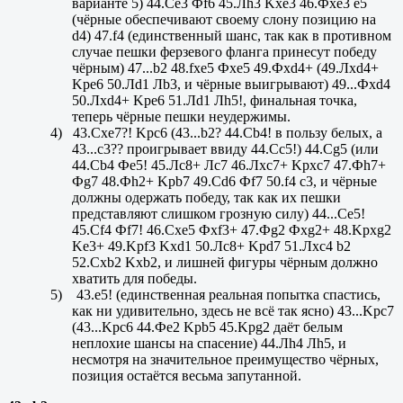
варианте 5) 44.
Ce
3 Ф
f
6 45.Лh3 Kxe3 46.Фxe3 e5
(чёрные обеспечивают своему слону позицию на
d4) 47.
f
4 (единственный шанс, так как в противном
случае пешки ферзевого фланга принесут победу
чёрным) 47...
b
2 48.
fxe
5 Ф
xe
5 49.Фxd4+ (49.Лxd4+
Kpe6 50.Лd1 Лb3, и чёрные выигрывают) 49...Фxd4
50.Лxd4+ Kpe6 51.Лd1 Лh5!, финальная точка,
теперь чёрные пешки неудержимы.
4)
43.Cxe7?! Kpc6 (43...
b
2? 44.
Cb
4! в пользу белых, а
43...с3?? проигрывает ввиду 44.Сс5!) 44.Cg5 (или
44.
Cb
4 Фе5! 45.Лс8+ Лс7 46.Л
xc
7+
Kpxc
7 47.Ф
h
7+
Ф
g
7 48.Фh2+ Kpb7 49.
Cd
6 Ф
f
7 50.
f
4
c
3, и чёрные
должны одержать победу, так как их пешки
представляют слишком грозную силу) 44...Се5!
45.Cf4 Фf7! 46.Cxe5 Фxf3+ 47.Фg2 Фxg2+ 48.Kpxg2
Ke3+ 49.Kpf3 Kxd1 50.Лс8+ Kpd7 51.Лxc4 b2
52.
Cxb
2
Kxb
2, и лишней фигуры чёрным должно
хватить для победы.
5)
43.е5! (единственная реальная попытка спастись,
как ни удивительно, здесь не всё так ясно) 43...
Kpc
7
(43...
Kpc
6 44.Фе2 Kpb5 45.
Kpg
2 даёт белым
неплохие шансы на спасение) 44.Лh4 Лh5, и
несмотря на значительное преимущество чёрных,
позиция остаётся весьма запутанной.