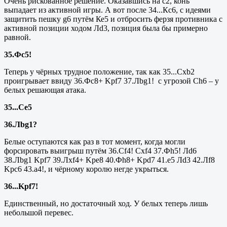
Очень рискованное решение. Оказавшись на с2, конь
выпадает из активной игры. А вот после 34...Кс6, с идеями
защитить пешку g6 путём Ке5 и отбросить ферзя противника с
активной позиции ходом Лd3, позиция была бы примерно
равной.
35.Фс5!
Теперь у чёрных трудное положение, так как 35...
Cxb
2
проигрывает ввиду 36.Фс8+
Kpf
7 37.Лbg1! с угрозой Ch6 – у
белых решающая атака.
35...Се5
36.Лbg1?
Белые оступаются как раз в тот момент, когда могли
форсировать выигрыш путём 36.
C
f4!
Cxf
4 37.Ф
h
5! Л
d
6
38.Л
bg
1
Kpf
7 39.Л
xf
4+
Kpe
8 40.Ф
h
8+
Kpd
7 41.
e
5 Л
d
3 42.Л
f
8
Kpc
6 43.
a
4!, и чёрному королю негде укрыться.
36...
Kpf
7!
Единственный, но достаточный ход. У белых теперь лишь
небольшой перевес.