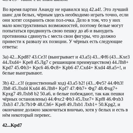
Во время партии Ананду не нравился ход 42.а4!. Это лучший
шанс для белых, чёрным здесь необходимо играть точно, если
они хотят сохранить свои пол-очка. Дело в том, что у них
мало конструктивных возможностей, поэтому белые могут
попытаться продвинуть свою пешку до а6 и вынудить
противника сдвинуть с места свои фигуры, что должно
привести к развалу их позиции. У чёрных есть следующие
ответы:
3a) 42...
Kpd
8? 43.
Ce
3! (выигрывает и 43.
a
5) 43...Фf6 (43...Kxe3
44.Лxd4+ Kpe8 45.Лg7 с решающим преимуществом) 44.Лh8+
Kpd7 45.Фh3+ Kpc6 46.Фc8+ Kpb6 47.Cxd4+ Kxd4 48.a5+!, и
белые выигрывают.
3b) 42...
c
3! (единственный ход) 43.a5 b2! (43...Фе5? 44.Фh3!
Лb8 45.Лxd4 Kxd4 46.Лh8+ Kpf7 47.Фh7+ Фg7 48.Фxg7+
Kpxg7 49.Лx
b
8
b
2 50.
a
6, и белые побеждают, так как пешки
чёрных остановлены) 44.Фxc2 Фb3 45.Лxe7+ Kpf8 46.Фxb3
Лxb3 47.Лс7
b
1Ф 48.
Ch
6+
Kpe
8 49.Л
xb
1 Л
xb
1+ 50.
Kpg
2, и
окончание должно закончиться вничью, хотя у белых и есть в
нём некоторый перевес.
42...
Kpd
7