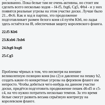
рискованно. Пока белые там не очень активны, но стоит им
сделать всего несколько ходов – f4-
f
5,
fxg
6,
Cg
5, Ф
h
4 - и у них
появятся реальные угрозы на этом участке доски. Лучше было
21...Фс6. Как и ход в партии, это продолжение
подготавливает размен белого коня с4 путём Kb6, но ладья
здесь остаётся на f8, обеспечивая защиту королевского фланга.
22.f5 Kb6
23.
Kxb
6 Л
xb
6
24.
fxg
6
hxg
6
25.
Cg
5
Проблема чёрных в том, что несмотря на внешне
великолепную позицию коня (на с2) и давление на пешку
b
2,
создать какие-то конкретные угрозы на ферзевом фланге им
непросто. Чтобы добиться чего-нибудь на данном участке
доски, придётся подготовить продвижение пешек d6-d5 и с5-
с4, на что нужно потратить несколько темпов. За это время
белые смогут развить весьма серьёзную контригру на
королевском фланге.