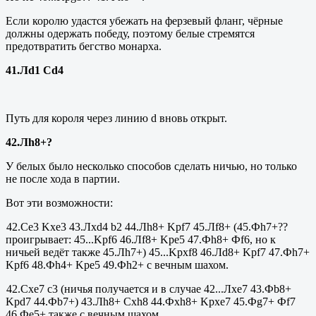
Если королю удастся убежать на ферзевый фланг, чёрные
должны одержать победу, поэтому белые стремятся
предотвратить бегство монарха.
41.Лd1 Cd4
Путь для короля через линию d вновь открыт.
42.Лh8+?
У белых было несколько способов сделать ничью, но только
не после хода в партии.
Вот эти возможности:
42.Се3 Kxe3 43.Лxd4 b2 44.Лh8+
K
pf7 45.Л
f
8+ (45.Ф
h
7+??
проигрывает: 45...
Kpf
6 46.Л
f
8+
Kpe
5 47.Фh8+ Фf6, но к
ничьей ведёт также 45.Лh7+) 45...
Kpxf
8 46.Л
d
8+
Kpf
7 47.Ф
h
7+
Kpf
6 48.Ф
h
4+
Kpe
5 49.Ф
h
2+ с вечным шахом.
42.Cxe7 c3 (ничья получается и в случае 42...Лxe7 43.Фb8+
Kpd7 44.Фb7+) 43.Л
h
8+
Cxh
8 44.Ф
xh
8+
Kpxe
7 45.Фg7+ Фf7
46.Фе5+ также с вечным шахом.