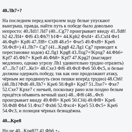
40.Л
h
7+?
На последнем перед контролем ходу белые упускают
выигрыш, правда, найти путь к победе было довольно
непросто: 40.Лd1! Лd7 (40...
Cg
7? проигрывает ввиду 41.Л
d
8!
b
2 42.Л
f
4+ Ф
f
6 43.Ф
h
7!
b
1Ф+ 44.Kph2 Фxf4+ 45.Cxf4 Фе1
46.Фg8+ Kpf6 47.Лf8+
Cxf
8 48.
e
5+ Ф
xe
5 49.Фxf8+ Kpe6
50.Фс8+) 41.Лh7+ Cg7 (41...
Kpg
8 42.Л
g
1
Cg
7 приводит к
перестановке ходов) 42.Лg1 Kpg8 43.Лxg7+!
Kpxg
7 44.Ф
h
6+
Kpf
7 45.Фh7+ Kpe8 46.Фh8+ Kpf7 47.Kpg2! (выглядит
медленно, однако угрозу Лh1 удивительно трудно отразить)
47...Лс7 (47...Ке3+ 48.Cxe3 Фf6 49.Фс8 Фе6 50.Фс5, и белые
должны одержать победу, так как они продолжают атаку,
чёрным же продвинуть свои пешки вперёд трудно) 48.
Ch
6!
(48.Л
h
1?Ф
d
6 49.Л
h
7+
Kpe
6 50.Ф
g
8+
Kpd
7 51.Лxe7+ Фxe7
52.
Cxe
7
Kpxe
7 с ничьей, поскольку рано или поздно белым
придётся объявить вечный шах) 48...Ф
f
6 (48...Фс6
проигрывает ввиду 49.Фf8+ Kpe6 50.Cf4) 49.Ф
f
8+
Kpe
6
50.Фd8 Фh4 51.Ф
xc
7 Ф
xh
6 52.Ф
xc
4+
Kpe
5 53.Фс5+
Kpe
6
54.Фс3, и позиция чёрных безнадёжна.
40...
Kpe
8
Но не 40...
Kpg
8?? 41.Ф
h
6 +-.