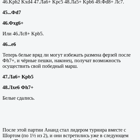
46.
Kph
2
Kxd
4 47.Ла6+
Kpc
5 48.Л
a
5+
Kpb
6 49.Ф
d
8+ Лс7.
45...Фd7
46.Ф
xg
6+
Или 46.Лс8+ Kpb5.
46...
e
6
Теперь белые вряд ли могут избежать размена ферзей после
Фh7+, и чёрные пешки, наконец, получат возможность
осуществить свой победный марш.
47.Ла6+ Kpb5
48.Л
xe
6 Ф
h
7+
Белые сдались.
После этой партии Ананд стал лидером турнира вместе с
Шортом (по 1½ из 2), и они встретились уже в следующем