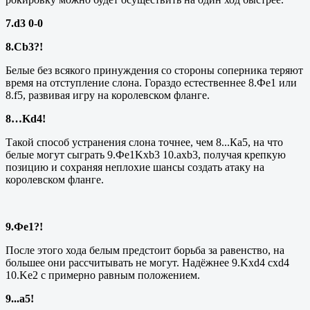
7.
d
3 0-0
8.
Cb
3?!
Белые без всякого принуждения со стороны соперника теряют
время на отступление слона. Гораздо естественнее 8.Фе1 или
8.
f5
, развивая игру на королевском фланге.
8…
Kd4!
Такой способ устранения слона точнее, чем 8...Ка5, на что
белые могут сыграть 9.Фе1
Kxb
3 10.
axb
3, получая крепкую
позицию и сохраняя неплохие шансы создать атаку на
королевском фланге.
9.Фе1?!
После этого хода белым предстоит борьба за равенство, на
большее они рассчитывать не могут. Надёжнее 9.
Kxd
4
cxd
4
10.
Ke
2 с примерно равным положением.
9...а5!