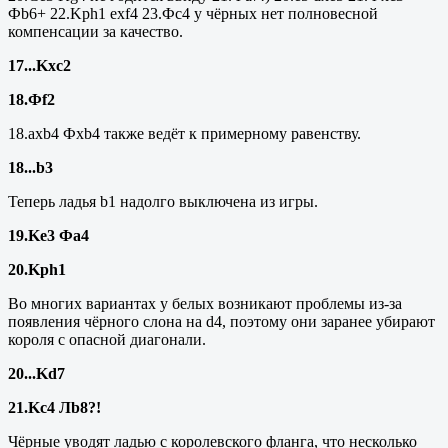
Фb6+ 22.
Kph
1
exf
4 23.Фс4 у чёрных нет полновесной
компенсации за качество.
17...
Kxc
2
18.Ф
f
2
18.axb4 Фxb4 также ведёт к примерному равенству.
18...
b
3
Теперь ладья
b
1 надолго выключена из игры.
19.Ke3 Фа4
20.
Kph
1
Во многих вариантах у белых возникают проблемы из-за
появления чёрного слона на d4, поэтому они заранее убирают
короля с опасной диагонали.
20...
Kd
7
21.
Kc
4 Л
b
8?!
Чёрные уводят ладью с королевского фланга, что несколько