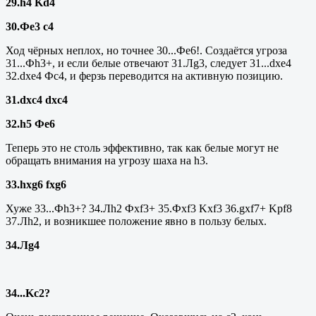
29.h4 Kd4
30.Фе3 с4
Ход чёрных неплох, но точнее 30...Фе6!. Создаётся угроза
31...Фh3+, и если белые отвечают 31.Лg3, следует 31...
dxe
4
32.
dxe
4 Фс4, и ферзь переводится на активную позицию.
31.dxc4 dxc4
32.
h
5 Фе6
Теперь это не столь эффективно, так как белые могут не
обращать внимания на угрозу шаха на h3.
33.hxg6 fxg6
Хуже 33...Ф
h
3+? 34.Л
h
2 Ф
xf
3+ 35.Ф
xf
3
Kxf
3 36.
gxf
7+
Kpf
8
37.Л
h
2, и возникшее положение явно в пользу белых.
34.Лg4
34...Kc2?