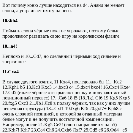
Вот почему коню лучше находиться на
d
4. Ананд не меняет
слона, а устраивает охоту на него.
10.Ф
h4
Поймать слона чёрные пока не угрожают, поэтому белые
продолжают развивать свою игру на королевском фланге.
10...а4!
Неплохо и 10...
Cd
7, но сделанный чёрными ход сильнее и
энергичнее.
11.С
x
а4
В случае другого взятия, 11.К
x
а4, последовало бы 11...
Ke
2+
12.
Kph
1
b
5 13.
Kc
3
Kxc
3 14.
bxc
3
c
4 15.
dxc
4
bxc
4! 16.
Cxc
4
Kxe
4
17.
Cd
5 (иначе чёрные отыгрывают пешку и получают ясный
позиционный перевес) 17...
Ca
6 18.
f
5 (18.Л
g
1
Cf
6 19.
Kg
5
Kxg
5
20.
fxg
5
Cxc
3 21.Л
b1
Л
c8
в пользу чёрных, так как у них лучше
пешечная структура) 18...
Cxf
1 19.
fxg
6
Kf
6 20.
gxf
7+
Kph
8 с
очень сложной позицией, в которой за отданный материал
белые могут и не получить достаточной компенсации.
Например, после 21.
Kg
5
Ce
2! (слон направляется на
h5
)
22.
K
:
h
7!
K
:
h
7 23.
Ce
4
Ch
6 24.
Cxh
6 Л
xf
7 25.
Cd
5
e
6 26.Ф
d
4+
e
5