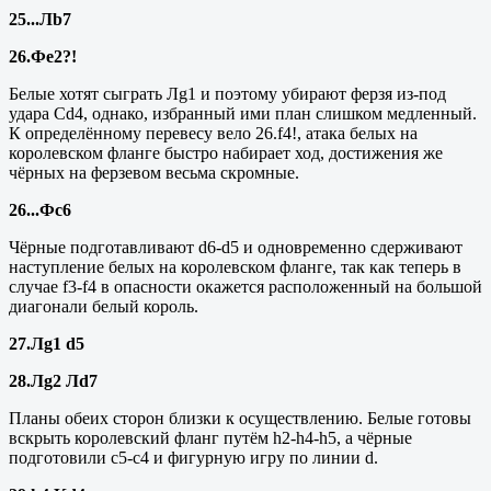
25...Лb7
26.Фе2?!
Белые хотят сыграть Лg1 и поэтому убирают ферзя из-под
удара Сd4, однако, избранный ими план слишком медленный.
К определённому перевесу вело 26.f4!, атака белых на
королевском фланге быстро набирает ход, достижения же
чёрных на ферзевом весьма скромные.
26...Фс6
Чёрные подготавливают
d
6-
d
5 и одновременно сдерживают
наступление белых на королевском фланге, так как теперь в
случае
f
3-
f
4 в опасности окажется расположенный на большой
диагонали белый король.
27.Лg1 d5
28.Лg2 Лd7
Планы обеих сторон близки к осуществлению. Белые готовы
вскрыть королевский фланг путём h2-h4-h5, а чёрные
подготовили с5-с4 и фигурную игру по линии d.