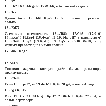
15...g6
15...h6? 16.Сxh6 gxh6 17.Фxh6, и белые побеждают.
16.Сb5
Лучше было 16.Кh6+ Крg7 17.Сe5 с ясным перевесом
белых.
16...Кd7?
Следовало предпочесть 16...Лf8!: 17.Сh6 (17.0–0)
17...Кxg4! 18.fxg4 (18.Фxg4 f5 19.Фh3 Лf7 с равенством)
18...Сh4+ 19.g3 (19.Крd1) 19...Сg5 20.Сxf8 Фxf8, и у
чёрных превосходная компенсация.
17.Кh6+ Крg7
18.Кxf7!
Типовая жертва, которая даёт белым решающее
преимущество.
18...Сh4+
Если 18...Крxf7, то 19.Фxh7+ Крf6 20.g4, и мат в 4 хода.
19.Сg3 Крxf7
Или 19...Сxg3+ 20.hxg3 Крxf7 21.Фxh7+ Крf6 22.Лh4, и
белые берут верх.
20.Сxh4