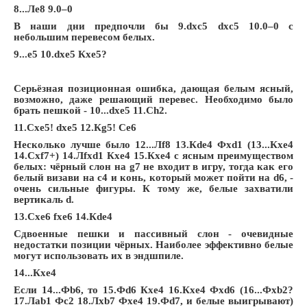
8...Лe8 9.0–0
В наши дни предпочли бы 9.dxc5 dxc5 10.0–0 с
небольшим перевесом белых.
9...e5 10.dxe5 Кxe5?
Серьёзная позиционная ошибка, дающая белым ясный,
возможно, даже решающий перевес. Необходимо было
брать пешкой - 10...dxe5 11.Сh2.
11.Сxe5! dxe5 12.Кg5! Сe6
Несколько лучше было 12...Лf8 13.Кde4 Фxd1 (13...Кxe4
14.Сxf7+) 14.Лfxd1 Кxe4 15.Кxe4 с ясным преимуществом
белых: чёрный слон на g7 не входит в игру, тогда как его
белый визави на c4 и конь, который может пойти на d6, -
очень сильные фигуры. К тому же, белые захватили
вертикаль d.
13.Сxe6 fxe6 14.Кde4
Сдвоенные пешки и пассивный слон - очевидные
недостатки позиции чёрных. Наиболее эффективно белые
могут использовать их в эндшпиле.
14...Кxe4
Если 14...Фb6, то 15.Фd6 Кxe4 16.Кxe4 Фxd6 (16...Фxb2?
17.Лab1 Фc2 18.Лxb7 Фxe4 19.Фd7, и белые выигрывают)