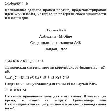
24.Фxe6# 1–0
Капабланка здорово провёл партию, продемонстрировав
идеи Фb3 и b2-b3, которые не потеряли своей значимости
и в наши дни.
Партия № 4
А.Алехин - М.Эйве
Староиндийская защита A48
Лондон, 1922
1.d4 Кf6 2.Кf3 g6 3.Сf4
Лондонская система против королевского фианкетто - g7-
g6.
3...
С
g7 4.
К
bd2 c5 5.e3 d6 6.c3
К
c6 7.h3
Подготавливая убежище для слона f4 на случай Кh5.
7...0–0 8.Сc4
Не самое привычное поле для этого слона. В настоящее
время, в ответ на защиту Грюнфельда или
Староиндийскую защиту, обычным является вывод слона
на e2.