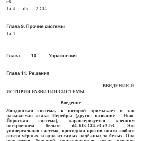
e
6
1.
d
4
d
5 2.С
f
4
Глава 9. Прочие системы
1.
d
4
Глава 10. Упражнения
Глава 11. Решения
ВВЕДЕНИЕ И
ИСТОРИЯ РАЗВИТИЯ СИСТЕМЫ
Введение
Лондонская система, к которой примыкает и так
называемая атака Перейры (другое название - Нью-
Йоркская система), характеризуется крепким
построением белых: d4-Кf3-Сf4-e3-c3-h3. Это
универсальная система, пригодная против почти любого
ответа чёрных, и одна из самых надёжных за белых. Она
пользуется большой популярностью среди игроков