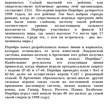
переписке). Самый высокий его рейтинг, как
свидетельствуют публичные архивы этой организации,
составляет 2321. Последняя партия Перейры датируется
1998 годом, но его рейтинг Эло был набран гораздо
раньше, когда не существовало игровых программ либо
они были очень слабыми, поэтому такой рейтинг
соответствует уровню по-настоящему сильного
шахматиста. Перейра участвовал в финале XI
чемпионата мира, где занял высокое 7-е место при 17
участниках. Среди тех, с кем он встречался, - два экс-
чемпиона мира.]
Перейра начал разрабатывать новые линии и варианты,
которые отличались от всем известной Лондонской
системы, именно поэтому в Аргентине этот дебют получил
наименование "система (или атака) Перейры".
Наибольшие результаты его атакующая линия
приносила, когда чёрные играли ортодоксальную защиту
с ходами d7-d5 и е7-e6: Перейра проводил план с Кe5 и
h2-h4, далее он осуществлял жертву Сxh7 с решающей
атакой. В Аргентине образовалась целая школа: другие
сильные игроки также стали на постоянной основе
применять настоящую систему, можно назвать такие
имена, как Гимар, Бауса, Росетто, Панно, Болбочан.
Перейра играл своё начало более 40 лет вплоть до самой
своей смерти (в 1998 году).