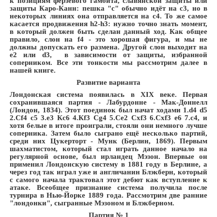
к позициям ферзевого гамбита, славянской защиты или
защиты Каро-Канн: пешка "с" обычно идёт на с3, но в
некоторых линиях она отправляется на с4. То же самое
касается продвижения h2-h3: нужно точно знать момент,
в который должен быть сделан данный ход. Как общее
правило, слон на f4 - это хорошая фигура, и мы не
должны допускать его размена. Другой слон выходит на
e2 или d3, в зависимости от защиты, избранной
соперником. Все эти тонкости мы рассмотрим далее в
нашей книге.
Развитие варианта
Лондонская система появилась в XIX веке. Первая
сохранившаяся партия - Лабурдонне - Мак-Доннелл
(Лондон, 1834). Этот поединок был начат ходами 1.d4 d5
2.Сf4 c5 3.e3 Кc6 4.Кf3 Сg4 5.Сe2 Сxf3 6.Сxf3 e6 7.c4, и
хотя белые в итоге проиграли, стояли они немного лучше
соперника. Затем было сыграно ещё несколько партий,
среди них Цукерторт - Мунк (Берлин, 1869). Первым
шахматистом, который стал играть данное начало на
регулярной основе, был ирландец Мэзон. Впервые он
применил Лондонскую систему в 1881 году в Берлине, а
через год так играл уже и англичанин Блэкберн, который
с самого начала трактовал этот дебют как вступление к
атаке. Всеобщее признание система получила после
турнира в Нью-Йорке 1889 года. Рассмотрим две ранние
"лондонки", сыгранные Мэзоном и Блэкберном.
Партия № 1