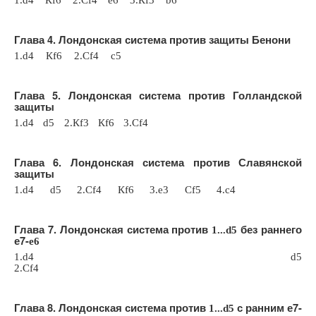
Глава 4. Лондонская система против защиты Бенони
1.
d
4 К
f
6 2.С
f
4
c
5
Глава 5. Лондонская система против Голландской
защиты
1.
d
4
d
5 2.К
f
3 К
f
6 3.С
f
4
Глава 6. Лондонская система против Славянской
защиты
1.d4
d5 2.
С
f4
К
f6 3.e3
С
f5 4.c4
Глава 7. Лондонская система против
без раннего
1...
d
5
е7-
e
6
1.
d
4
d
5
2.С
f
4
Глава 8. Лондонская система против
с ранним е7-
1...
d
5