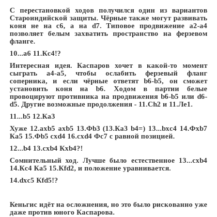
С перестановкой ходов получился один из вариантов
Староиндийской защиты. Чёрные также могут развивать
коня не на с6, а на d7. Типовое продвижение а2-a4
позволяет белым захватить пространство на ферзевом
фланге.
10...a6 11.Кc4!?
Интересная идея. Каспаров хочет в какой-то момент
сыграть а4-a5, чтобы ослабить ферзевый фланг
соперника, и если чёрные ответят b6-b5, он сможет
установить коня на b6. Ходом в партии белые
провоцируют противника на продвижения b6-b5 или d6-
d5. Другие возможные продолжения - 11.Сh2 и 11.Лe1.
11...b5 12.Кa3
Хуже 12.axb5 axb5 13.Фb3 (13.Кa3 b4=) 13...bxc4 14.Фxb7
Кa5 15.Фb5 cxd4 16.cxd4 Фc7 с равной позицией.
12...b4 13.cxb4 Кxb4?!
Сомнительный ход. Лучше было естественное 13...cxb4
14.Кc4 Кa5 15.Кfd2, и положение уравнивается.
14.dxc5 Кfd5!?
Кеньгис идёт на осложнения, но это было рискованно уже
даже против юного Каспарова.