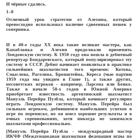
И чёрные сдались.
1–0
Отличный урок стратегии от Алехина, который
превосходно использовал наличие сдвоенных пешек у
соперника.
И в 40-е годы XX века такие великие мастера, как
Капабланка и Алехин продолжали применять
Лондонскую систему. К 1950 году она вошла в дебютный
репертуар Бондаревского, который популяризировал эту
систему в СССР. Дебют начинает появляться в практике
сильнейших шахматистов того времени: Котова,
Смыслова, Рагозина, Бронштейна, Кереса (чью партию
1959 года мы увидим в Главе 1), а также других,
несоветских игроков - например, Ларсена или Бенко.
Также в начале 50-х годов в Южной Америке
приобретает известность аргентинский шахматист
Мануэль Перейра Пуэбла, который начинает регулярно
играть Лондонскую систему. Мануэль Перейра был
сильным игроком, добившимся наибольших успехов в
игре по переписке, но он имел хорошие результаты и в
очных соревнованиях, хотя никогда не занимался
шахматами профессионально.
[Мануэль Перейра Пуэбла - международный мастер
ИКЧФ (Международная шахматная федерация игры по