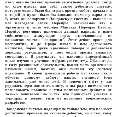
что у него не хватает времени на изучение дебютов. Тогда
он стал искать для себя такую дебютную систему,
которую можно было бы играть против любого начала и в
которой не нужно было бы запоминать массу вариантов.
В итоге он обнаружил Лондонскую систему - вышел на
неё благодаря атаке Перейры, называемой так в
Аргентине в честь мастера Мануэля Перейры Пуэбла.
Перейра регулярно применял данный вариант и имел
собственные атакующие идеи, отличающиеся от
вариантов чистой "лондонки". Этот дебют прост для
восприятия, и де Прадо начал в нём одерживать
неплохие, порой даже красивые победы и добиваться
хороших результатов, в том числе против сильных
соперников. В результате, он накопил определённый
опыт, изучая и улучшая избранную систему. Оба автора,
в силу различных обязательств, имеют мало времени на
изучение начал, поэтому они считают эту систему
идеальной. В своей тренерской работе мы также стали
обучать данному дебюту наших учеников (чем
занимаемся уже много лет). В конечном счёте у нас
родилась идея написать книгу, и мы рады возможности
познакомить поближе с этим популярным дебютом не
только любителей, но и тех, кто принимает участие в
турнирах и желает уйти от новейших теоретических
разработок.
Лондонская система подойдёт не только тем, кто не имеет
достаточно времени на изучение дебютов, но и тем, кому