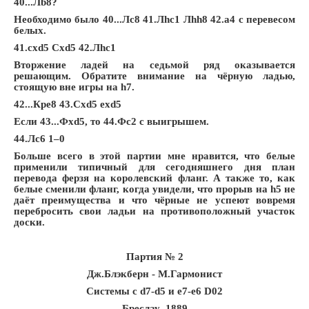
40...Лb8?
Необходимо было 40...Лc8 41.Лhc1 Лhh8 42.a4 с перевесом
белых.
41.cxd5 Сxd5 42.Лhc1
Вторжение ладей на седьмой ряд оказывается
решающим. Обратите внимание на чёрную ладью,
стоящую вне игры на h7.
42...Крe8 43.Сxd5 exd5
Если 43...Фxd5, то 44.Фc2 с выигрышем.
44.Лc6 1–0
Больше всего в этой партии мне нравится, что белые
применили типичный для сегодняшнего дня план
перевода ферзя на королевский фланг. А также то, как
белые сменили фланг, когда увидели, что прорыв на h5 не
даёт преимущества и что чёрные не успеют вовремя
перебросить свои ладьи на противоположный участок
доски.
Партия № 2
Дж.Блэкберн - M.Гармонист
Системы с d7-d5 и е7-e6 D02
Бреслау
, 1889