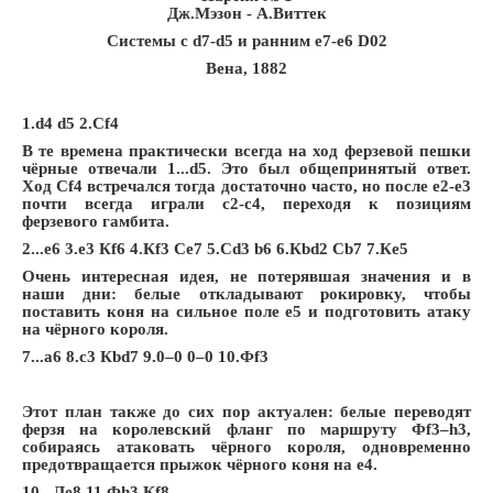
Дж.Мэзон - А.Виттек
Системы с d7-d5 и ранним е7-е6 D02
Вена, 1882
1.d4 d5 2.Сf4
В те времена практически всегда на ход ферзевой пешки
чёрные отвечали 1...d5. Это был общепринятый ответ.
Ход Сf4 встречался тогда достаточно часто, но после е2-е3
почти всегда играли с2-с4, переходя к позициям
ферзевого гамбита.
2...e6 3.e3
К
f6 4.
К
f3
С
e7 5.
С
d3 b6 6.
К
bd2
С
b7 7.
К
e5
Очень интересная идея, не потерявшая значения и в
наши дни: белые откладывают рокировку, чтобы
поставить коня на сильное поле е5 и подготовить атаку
на чёрного короля.
7...a6 8.c3 Кbd7 9.0–0 0–0 10.Фf3
Этот план также до сих пор актуален: белые переводят
ферзя на королевский фланг по маршруту Фf3–h3,
собираясь атаковать чёрного короля, одновременно
предотвращается прыжок чёрного коня на e4.
10...Лe8 11.Фh3 Кf8