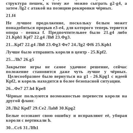
структура пешек, к тому же можно сыграть g2-g4, а
затем Лg2 с атакой на позицию рокировки чёрных.
21.f4
Не лучшее продолжение, поскольку белым может
понадобиться прорыв е3-e4, для которого теперь теряется
опора - пешка f. Предпочтительнее было 21.g4 либо
21.Крh1 Крf7 22.g4 Лh8 23.Фg3.
21...Крf7 22.g4 Лh8 23.Фg3 Фe7 24.Лg2 Фf6 25.Крh1
Лучше было отправить короля в центр - 25.Крf2.
25...Лh7 26.g5
Закрытие игры не самое удачное решение, сейчас
положение становится даже чуть лучше у чёрных.
Целесообразнее было вернуться на g1 - 26.Крg1 с идеей
Крf2, и король находится в более безопасной ситуации.
26...Фe7 27.h4 Крe8
Чёрные пользуются возможностью перевести короля на
другой фланг.
28.Лh2 Крd7 29.Сe2 Лah8 30.Крg2
Белые осознают свою ошибку и исправляют её, убирая
короля с вертикали h.
30...Сc6 31.Лfh1