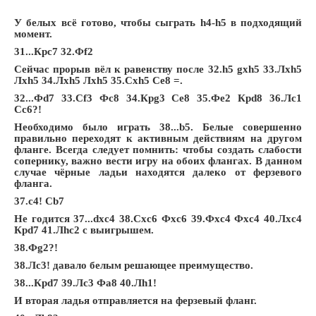
У белых всё готово, чтобы сыграть h4-h5 в подходящий
момент.
31...Крc7 32.Фf2
Сейчас прорыв вёл к равенству после 32.h5 gxh5 33.Лxh5
Лxh5 34.Лxh5 Лxh5 35.Сxh5 Сe8 =.
32...Фd7 33.Сf3 Фc8 34.Крg3 Сe8 35.Фe2 Крd8 36.Лc1
Сc6?!
Необходимо было играть 38...b5. Белые совершенно
правильно переходят к активным действиям на другом
фланге. Всегда следует помнить: чтобы создать слабости
сопернику, важно вести игру на обоих флангах. В данном
случае чёрные ладьи находятся далеко от ферзевого
фланга.
37.c4! Сb7
Не годится 37...dxc4 38.Сxc6 Фxc6 39.Фxc4 Фxc4 40.Лxc4
Крd7 41.Лhc2 с выигрышем.
38.Фg2?!
38.Лc3! давало белым решающее преимущество.
38...Крd7 39.Лc3 Фa8 40.Лh1!
И вторая ладья отправляется на ферзевый фланг.