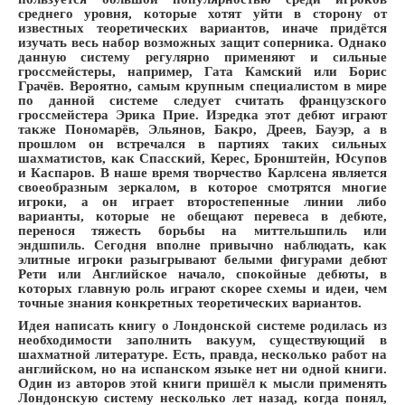
среднего уровня, которые хотят уйти в сторону от
известных теоретических вариантов, иначе придётся
изучать весь набор возможных защит соперника. Однако
данную систему регулярно применяют и сильные
гроссмейстеры, например, Гата Камский или Борис
Грачёв. Вероятно, самым крупным специалистом в мире
по данной системе следует считать французского
гроссмейстера Эрика Прие. Изредка этот дебют играют
также Пономарёв, Эльянов, Бакро, Дреев, Бауэр, а в
прошлом он встречался в партиях таких сильных
шахматистов, как Спасский, Керес, Бронштейн, Юсупов
и Каспаров. В наше время творчество Карлсена является
своеобразным зеркалом, в которое смотрятся многие
игроки, а он играет второстепенные линии либо
варианты, которые не обещают перевеса в дебюте,
перенося тяжесть борьбы на миттельшпиль или
эндшпиль. Сегодня вполне привычно наблюдать, как
элитные игроки разыгрывают белыми фигурами дебют
Рети или Английское начало, спокойные дебюты, в
которых главную роль играют скорее схемы и идеи, чем
точные знания конкретных теоретических вариантов.
Идея написать книгу о Лондонской системе родилась из
необходимости заполнить вакуум, существующий в
шахматной литературе. Есть, правда, несколько работ на
английском, но на испанском языке нет ни одной книги.
Один из авторов этой книги пришёл к мысли применять
Лондонскую систему несколько лет назад, когда понял,