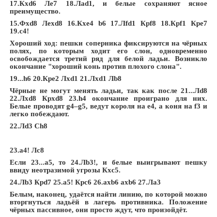
17.Кxd6 Лe7 18.Лad1, и белые сохраняют ясное
преимущество.
15.Фxd8 Лexd8 16.Кxe4 b6 17.Лfd1 Крf8 18.Крf1 Крe7
19.c4!
Хороший ход: пешки соперника фиксируются на чёрных
полях, по которым ходит его слон, одновременно
освобождается третий ряд для белой ладьи. Возникло
окончание "хороший конь против плохого слона".
19...h6 20.Крe2 Лxd1 21.Лxd1 Лb8
Чёрные не могут менять ладьи, так как после 21...Лd8
22.Лxd8 Крxd8 23.h4 окончание проиграно для них.
Белые проводят g4–g5, ведут короля на e4, а коня на f3 и
легко побеждают.
22.Лd3 Сh8
23.a4! Лc8
Если 23...a5, то 24.Лb3!, и белые выигрывают пешку
ввиду неотразимой угрозы Кxc5.
24.Лb3 Крd7 25.a5! Крc6 26.axb6 axb6 27.Лa3
Белым, наконец, удаётся найти линию, по которой можно
вторгнуться ладьёй в лагерь противника. Положение
чёрных пассивное, они просто ждут, что произойдёт.