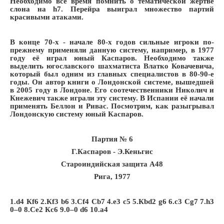
Необходимо всё время помнить о тематической жертве
слона на h7. Перейра выиграл множество партий
красивыми атаками.
В конце 70-х - начале 80-х годов сильные игроки по-
прежнему применяли данную систему, например, в 1977
году её играл юный Каспаров. Необходимо также
выделить югославского шахматиста Влатко Ковачевича,
который был одним из главных специалистов в 80-90-е
годы. Он автор книги о Лондонской системе, вышедшей
в 2005 году в Лондоне. Его соотечественники Николич и
Кнежевич также играли эту систему. В Испании её начали
применять Беллон и Ривас. Посмотрим, как разыгрывал
Лондонскую систему юный Каспаров.
Партия № 6
Г.Каспаров - Э.Кеньгис
Староиндийская защита A48
Рига, 1977
1.d4 Кf6 2.Кf3 b6 3.Сf4 Сb7 4.e3 c5 5.Кbd2 g6 6.c3 Сg7 7.h3
0–0 8.Сe2 Кc6 9.0–0 d6 10.a4