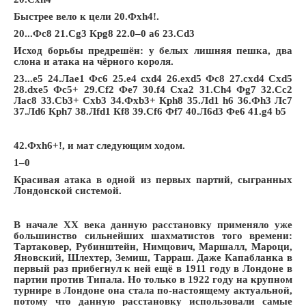
Быстрее вело к цели 20.Фxh4!.
20...Фc8 21.Сg3 Крg8 22.0–0 a6 23.Сd3
Исход борьбы предрешён: у белых лишняя пешка, два
слона и атака на чёрного короля.
23...e5 24.Лae1 Фc6 25.e4 cxd4 26.exd5 Фc8 27.cxd4 Сxd5
28.dxe5 Фc5+ 29.Сf2 Фe7 30.f4 Сxa2 31.Сh4 Фg7 32.Сc2
Лac8 33.Сb3+ Сxb3 34.Фxb3+ Крh8 35.Лd1 h6 36.Фh3 Лc7
37.Лd6 Крh7 38.Лfd1 Кf8 39.Сf6 Фf7 40.Л6d3 Фe6 41.g4 b5
42.Фxh6+!, и мат следующим ходом.
1–0
Красивая атака в одной из первых партий, сыгранных
Лондонской системой.
В начале XX века данную расстановку применяло уже
большинство сильнейших шахматистов того времени:
Тартаковер, Рубинштейн, Нимцович, Маршалл, Мароци,
Яновский, Шлехтер, Земиш, Тарраш. Даже Капабланка в
первый раз прибегнул к ней ещё в 1911 году в Лондоне в
партии против Типала. Но только в 1922 году на крупном
турнире в Лондоне она стала по-настоящему актуальной,
потому что данную расстановку использовали самые