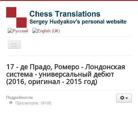
Главная
17 - де Прадо, Ромеро - Лондонская
Книги
система - универсальный дебют
(2016, оригинал - 2015 год)
Новости
Статьи
Подробности
История
Просмотров: 19100
Заметки
Издательства
Об авторе