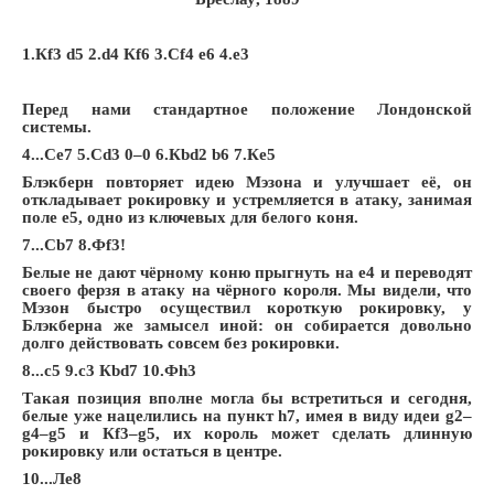
1.
К
f3 d5 2.d4
К
f6 3.
С
f4 e6 4.e3
Перед нами стандартное положение Лондонской
системы.
4...Сe7 5.Сd3 0–0 6.Кbd2 b6 7.Кe5
Блэкберн повторяет идею Мэзона и улучшает её, он
откладывает рокировку и устремляется в атаку, занимая
поле e5, одно из ключевых для белого коня.
7...Сb7 8.Фf3!
Белые не дают чёрному коню прыгнуть на e4 и переводят
своего ферзя в атаку на чёрного короля. Мы видели, что
Мэзон быстро осуществил короткую рокировку, у
Блэкберна же замысел иной: он собирается довольно
долго действовать совсем без рокировки.
8...c5 9.c3 Кbd7 10.Фh3
Такая позиция вполне могла бы встретиться и сегодня,
белые уже нацелились на пункт h7, имея в виду идеи g2–
g4–g5 и Кf3–g5, их король может сделать длинную
рокировку или остаться в центре.
10...Лe8