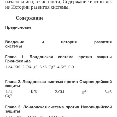
начало книги, в частности, Содержание и отрывок
из Истории развития системы.
Содержание
Предисловие
Введение и история развития
системы
Глава 1. Лондонская система против защиты
Грюнфельда
1.
d
4 К
f
6 2.С
f
4
g
6 3.
e
3 С
g
7 4.К
f
3 0-0
Глава 2. Лондонская система против Староиндийской
защиты
1.
d
4 К
f
6 2.С
f
4
g
6 3.
e
3
С
g
7
Глава 3. Лондонская система против Новоиндийской
защиты
1.
d
4 К
f
6 2.С
f
4
e
6 3.К
f
3
b
6