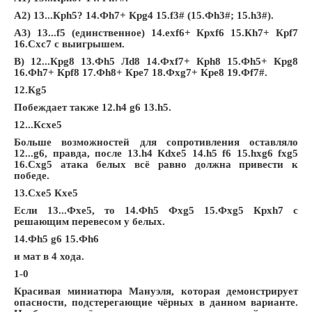
A2) 13...
Кр
h5? 14.
Ф
h7+
Кр
g4 15.f3# (15.
Ф
h3#; 15.h3#).
A3) 13...f5 (единственное) 14.exf6+ Крxf6 15.Кh7+ Крf7
16.Сxc7 с выигрышем.
B) 12...Крg8 13.Фh5 Лd8 14.Фxf7+ Крh8 15.Фh5+ Крg8
16.Фh7+ Крf8 17.Фh8+ Крe7 18.Фxg7+ Крe8 19.Фf7#.
12.Кg5
Побеждает также 12.h4 g6 13.h5.
12...Кcxe5
Больше возможностей для сопротивления оставляло
12...g6, правда, после 13.h4 Кdxe5 14.h5 f6 15.hxg6 fxg5
16.Сxg5 атака белых всё равно должна привести к
победе.
13.Сxe5 Кxe5
Если 13...Фxe5, то 14.Фh5 Фxg5 15.Фxg5 Крxh7 с
решающим перевесом у белых.
14.Фh5 g6 15.Фh6
и мат в 4 хода.
1-0
Красивая миниатюра Мануэля, которая демонстрирует
опасности, подстерегающие чёрных в данном варианте.