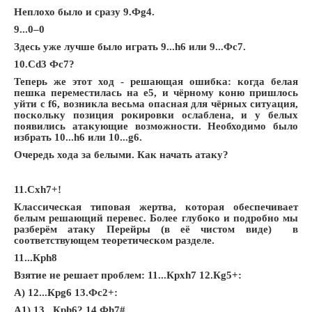
Неплохо было и сразу 9.Фg4.
9...0–0
Здесь уже лучше было играть 9...h6 или 9...Фc7.
10.Сd3 Фc7?
Теперь же этот ход - решающая ошибка: когда белая
пешка переместилась на е5, и чёрному коню пришлось
уйти с f6, возникла весьма опасная для чёрных ситуация,
поскольку позиция рокировки ослаблена, и у белых
появились атакующие возможности. Необходимо было
избрать 10...h6 или 10...g6.
Очередь хода за белыми. Как начать атаку?
11.Сxh7+!
Классическая типовая жертва, которая обеспечивает
белым решающий перевес. Более глубоко и подробно мы
разберём атаку Перейры (в её чистом виде) в
соответствующем теоретическом разделе.
11...Крh8
Взятие не решает проблем: 11...Крxh7 12.Кg5+:
A) 12...
Кр
g6 13.
Ф
c2+:
A1) 13...
Кр
h6? 14.
Ф
h7#.