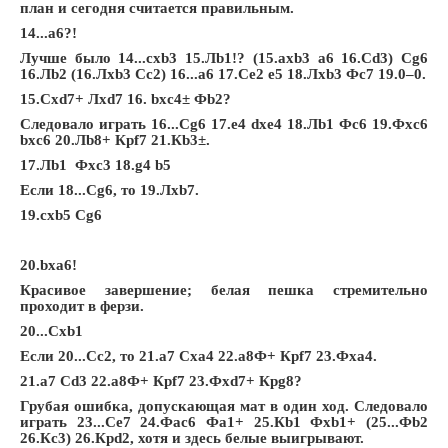
план и сегодня считается правильным.
14...a6?!
Лучше было 14...cxb3 15.Лb1!?
(15.axb3 a6 16.
С
d3)
С
g6
16.
Л
b2 (16.
Л
xb3
С
c2) 16...a6 17.
С
e2 e5 18.
Л
xb3
Ф
c7 19.0–0.
15.
С
xd7+
Л
xd7 16. bxc4±
Ф
b2?
Следовало
играть
16...
С
g6 17.e4 dxe4 18.
Л
b1
Ф
c6 19.
Ф
xc6
bxc6 20.
Л
b8+
Кр
f7 21.
К
b3±.
17.Лb1 Фxc3 18.g4 b5
Если 18...Сg6, то 19.Лxb7.
19.cxb5 Сg6
20.bxa6!
Красивое завершение; белая пешка стремительно
проходит в ферзи.
20...Сxb1
Если 20...Сc2, то 21.a7 Сxa4 22.a8Ф+ Крf7 23.Фxa4.
21.a7
С
d3 22.a8
Ф
+
Кр
f7 23.
Ф
xd7+
Кр
g8?
Грубая ошибка, допускающая мат в один ход. Следовало
играть 23...Сe7 24.Фac6 Фa1+ 25.Кb1 Фxb1+ (25...Фb2
26.Кc3) 26.Крd2, хотя и здесь белые выигрывают.