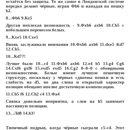
остаётся без защиты. То же самое в Лондонской системе
нередко делают чёрные, играя Фb6 и нападая на пешку
b2.
8...Фb6 9.Кe5
Другая неплохая возможность - 9.Фxb6 axb6 10.Сb5 с
небольшим перевесом белых.
9...Кxe5 10.Сxe5
Вновь заслуживало внимания 10.Фxb6 axb6 11.dxe5 Кd7
12.Сb5.
10...Кd7?!
Лучше было 10...c4 11.Фxb6 axb6 12.e4 b5 13.g4 Сg6
14.Сxf6 gxf6 15.exd5 exd5 16.Сg2 0–0–0 с обоюдными
возможностями. Белые имеют лучшую пешечную
структуру, поскольку у чёрных сдвоены пешки и есть
слабость на d5, но два слона и открытый характер
позиции обещают вполне достаточную компенсацию.
11.Сb5 f6 12.Сh2 c4 13.Фa4
Связка довольно неприятна, а слон на h5 занимает
пассивную позицию.
13...Лd8 14.b3!
Типичный подрыв, когда чёрные сыграли с5-с4. Этот