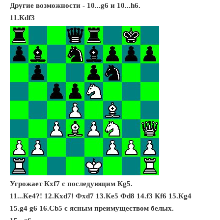
Другие возможности - 10...g6 и 10...h6.
11.Кdf3
Угрожает Кxf7 с последующим Кg5.
11...Кe4?! 12.Кxd7! Фxd7 13.Кe5 Фd8 14.f3 Кf6 15.Кg4
15.g4 g6 16.Сb5 с ясным преимуществом белых.