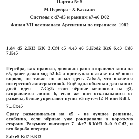
Партия № 5
М.Перейра - Х.Кассани
Системы с d7-d5 и ранним е7-e6 D02
Финал VII чемпионата Аргентины по переписке, 1982
1.d4 d5 2.Кf3 Кf6 3.Сf4 c5 4.e3 e6 5.Кbd2 Кc6 6.c3 Сd6
7.Кe5
Перейра, как правило, довольно рано отправлял коня на
e5, далее делал ход h2-h4 и приступал к атаке на чёрного
короля, но также он играл здесь 7.dxc5, что является
интересной альтернативой. Ещё одна обычная для наших
дней идея - 7.Сg3: если чёрные меняются на g3,
вскрывается линия h, если же они отказываются от
размена, белые укрепляют пункт e5 путём f2-f4 или Кdf3.
7...Сxe5
Сразу размениваться на e5 - не лучшее решение,
особенно, если чёрные уже рокировали в короткую
сторону. Разумнее выглядит 7...Фc7 8.Кdf3 0–0 9.Сd3, и
вся борьба впереди.
8.dxe5 Кd7 9.Кf3