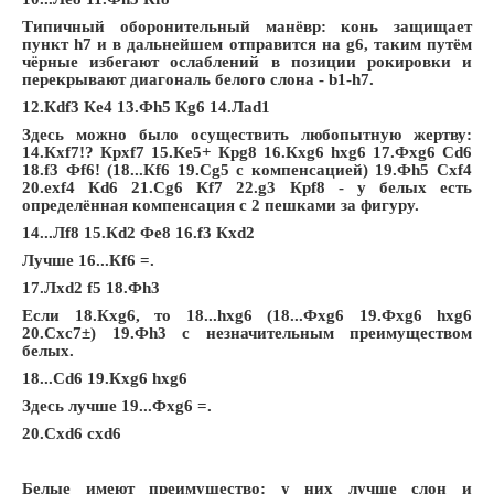
Типичный оборонительный манёвр: конь защищает
пункт h7 и в дальнейшем отправится на g6, таким путём
чёрные избегают ослаблений в позиции рокировки и
перекрывают диагональ белого слона - b1-h7.
12.Кdf3 Кe4 13.Фh5 Кg6 14.Лad1
Здесь можно было осуществить любопытную жертву:
14.Кxf7!? Крxf7 15.Кe5+ Крg8 16.Кxg6 hxg6 17.Фxg6 Сd6
18.f3 Фf6! (18...Кf6 19.Сg5 с компенсацией) 19.Фh5 Сxf4
20.exf4 Кd6 21.Сg6 Кf7 22.g3 Крf8 - у белых есть
определённая компенсация с 2 пешками за фигуру.
14...Лf8 15.Кd2 Фe8 16.f3 Кxd2
Лучше 16...Кf6 =.
17.Лxd2 f5 18.Фh3
Если 18.Кxg6, то 18...hxg6 (18...Фxg6 19.Фxg6 hxg6
20.Сxc7±) 19.Фh3 с незначительным преимуществом
белых.
18...Сd6 19.Кxg6 hxg6
Здесь лучше 19...Фxg6 =.
20.Сxd6 cxd6
Белые имеют преимущество: у них лучше слон и