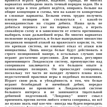
нравится играть крепко, надёжно. Правда, во многих
вариантах необходимо знать точный порядок ходов. Но в
целом игра в этом дебюте ведётся, опираясь больше на
общие концепции и схемы, чем на какие-то конкретные
и сложные варианты. Белыми очень трудно получить
плохую позицию или столкнуться с какой-то
неожиданностью на стадии дебюта. Наша цель не
добиться перевеса уже на первых ходах, а играть
спокойную схему и в зависимости от ответа противника
выбирать план дальнейшей игры. Во многих вариантах
положение вскрывается, и белые выигрывают множество
поединков мощной атакой на вражеского короля; то, что
это крепкая система, не означает отказ от атаки или
инициативы. Лишь иногда белые будут действовать в
строго позиционной манере, в остальных случаях они
играют достаточно агрессивно. Для игрока, регулярно
применяющего Лондонскую систему, преимущество над
соперником заключается в его большем опыте в
возникающих позициях. Он превосходит соперника,
поскольку тот часто не находит лучшего плана из-за
недостаточной практики игры в подобных положениях.
Играет свою роль и убеждённость в том, что белые
играют безобидный и ничейный дебют, нередко
противники не проявляют к Лондонской системе
большого интереса и не занимаются тщательной
дебютной подготовкой. "Лондонку" имеет смысл
применять против почти любого ответа соперника, но всё
же нужно знать ещё кое-что - иногда мы будем переходить