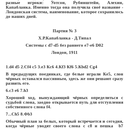
разные игроки: Уотсон, Рубинштейн, Алехин,
Капабланка. Именно тогда она получила своё название -
Лондонская система, наименование, которое сохранилось
до наших дней.
Партия № 3
Х.Р.Капабланка - Д.Типал
Системы с d7-d5 без раннего е7-e6 D02
Лондон, 1911
1.d4 d5 2.Сf4 c5 3.e3 Кc6 4.Кf3 Кf6 5.Кbd2 Сg4
В предыдущих поединках, где белые играли Кe5, слон
чёрных оставался пассивным, здесь же они решают сразу
развить его.
6.c3 e6 7.h3
Хороший ход, вынуждающий чёрных определиться с
судьбой слона, заодно открывается путь для отступления
собственного слона f4.
7...Сh5 8.Фb3
Обычный план за белых, который встречается и сегодня,
когда чёрные уводят своего слона с c8 и пешка b7