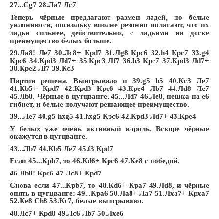
27...Сg7 28.Лa7 Лc7
Теперь чёрные предлагают размен ладей, но белые
уклоняются, поскольку вполне резонно полагают, что их
ладья сильнее, действительно, с ладьями на доске
преимущество белых больше.
29.Лa8! Лe7 30.Лc8+ Крd7 31.Лg8 Крc6 32.h4 Крc7 33.g4
Крc6 34.Крd3 Лd7+ 35.Крc3 Лf7 36.b3 Крc7 37.Крd3 Лd7+
38.Крe2 Лf7 39.Кc3
Партия решена. Выигрывало и 39.g5 h5 40.Кc3 Лe7
41.Кb5+ Крd7 42.Крd3 Крc6 43.Крe4 Лb7 44.Лd8 Лe7
45.Лb8. Чёрные в цугцванге. 45...Лd7 46.Лe8, пешка на е6
гибнет, и белые получают решающее преимущество.
39...Лe7 40.g5 hxg5 41.hxg5 Крc6 42.Крd3 Лd7+ 43.Крe4
У белых уже очень активный король. Вскоре чёрные
окажутся в цугцванге.
43...Лb7 44.Кb5 Лe7 45.f3 Крd7
Если 45...Крb7, то 46.Кd6+ Крc6 47.Кe8 с победой.
46.Лb8! Крc6 47.Лc8+ Крd7
Снова если 47...Крb7, то 48.Кd6+ Крa7 49.Лd8, и чёрные
опять в цугцванге: 49...Крa6 50.Лa8+ Лa7 51.Лxa7+ Крxa7
52.Кe8 Сh8 53.Кc7, белые выигрывают.
48.Лc7+ Крd8 49.Лc6 Лb7 50.Лxe6