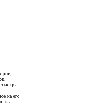
ории,
ов.
несмотря
ое на его
ии по