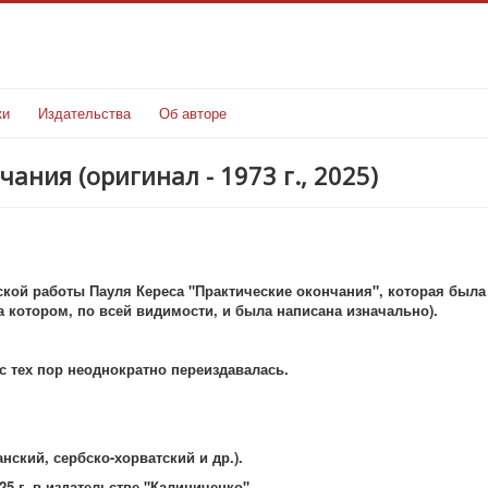
ки
Издательства
Об авторе
чания (оригинал - 1973 г., 2025)
еской работы Пауля Кереса "Практические окончания", которая была
а котором, по всей видимости, и была написана изначально).
с тех пор неоднократно переиздавалась.
нский, сербско-хорватский и др.).
5 г. в издательстве "Калиниченко".