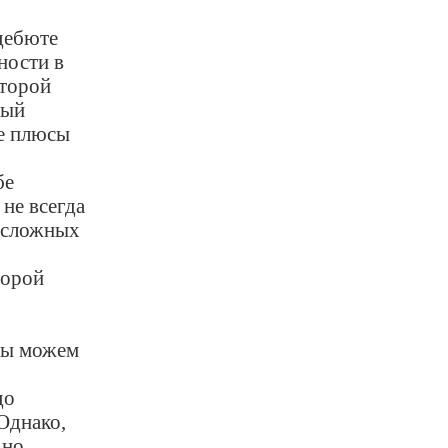
дебюте
ности в
оторой
ный
те плюсы
бе
не всегда
е сложных
торой
мы можем
до
Однако,
ьно