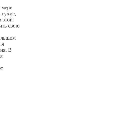
 мере
 сухие,
в этой
шить свою
ольшим
 я
ия. В
ся
ет