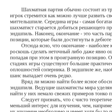
Шахматная партия обычно состоит из трёх
игрок стремится как можно лучше развить св
миттельшпиле. Середина игры - самая богатая
шахматист старается добиться решающего пр
эндшпиль. Наконец, окончание - это часть п
позиции, которые были достигнуты в дебюте
Отсюда ясно, что окончание - наиболее кр
роскошь сделать неточный либо даже явно ош
попадая при этом в проигранную позицию. О
стадиях игры существуют большие практичес
оплошностей соперника. В эндшпиле же, нао
шанс выпадает очень редко.
Вряд ли можно найти более ясное обоснов
эндшпиля. Ведущие шахматисты мира уделяют
найти у них немало свежих примеров тонко 
Следует признать, что с чисто теоретичес
меньший интерес для изучения, чем, наприме
их изучение необходимо и имеет хотя бы то