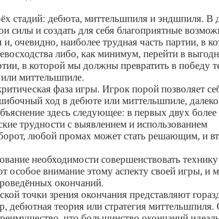
 стадий: дебюта, миттельшпиля и эндшпиля. В 
ои силы и создать для себя благоприятные возмож
 и, очевидно, наиболее трудная часть партии, в к
евосходства либо, как минимум, перейти в выгод
артии, в которой мы должны превратить в победу 
 или миттельшпиле.
итическая фаза игры. Игрок порой позволяет се
ибочный ход в дебюте или миттельшпиле, далеко 
бъяснение здесь следующее: в первых двух боле
кие трудности с выявлением и использованием
борот, любой промах может стать решающим, и в
ание необходимости совершенствовать технику
 особое внимание этому аспекту своей игры, и 
проведённых окончаний.
кой точки зрения окончания представляют гораз
р, дебютная теория или стратегия миттельшпиля. 
 преимущество, что большинство окончаний идеал