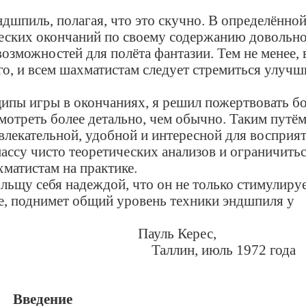
иль, полагая, что это скучно. В определённой
еских окончаний по своему содержанию довольно
озможностей для полёта фантазии. Тем не менее, 
го, и всем шахматистам следует стремиться улуч
ы игры в окончаниях, я решил пожертвовать б
мотреть более детально, чем обычно. Таким путём
лекательной, удобной и интересной для восприят
ассу чисто теоретических анализов и ограничить
хматистам на практике.
ьщу себя надеждой, что он не только стимулиру
нее, поднимет общий уровень техники эндшпиля у
Керес,
ль 1972 года
Введение