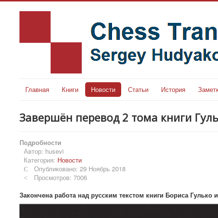
Главная
Книги
Новости
Статьи
История
Замет
Завершён перевод 2 тома книги Гуль
Подробности
Автор:
husevi
Категория:
Новости
Опубликовано: 29 Ноябрь 2018
Просмотров: 7006
Закончена работа над русским текстом книги Бориса Гулько и