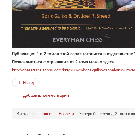
Публикация 1 и 2 томов этой серии готовится в издательстве
Познакомиться с отрывками из 2 тома можно здесь:
http://chesstranslations.com/knigi/80-24-boris-gulko-dzhoel-snid-urok
Назад
Добавить комментарий
Вы здесь:
Главная
Новости
Завершён перевод 2 тома книг