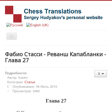
Главная
Фабио Стасси - Реванш Капабланки -
Книги
Глава 27
Новости
Подробности
Статьи
Автор:
husevi
Категория:
Статьи
История
Опубликовано: 06 Июль 2019
Заметки
Просмотров: 2460
Издательства
Глава 27
Об авторе