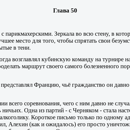
Глава 50
 с парикмахерскими. Зеркала во всю стену, в кот
чшее место для того, чтобы спрятать свои безум
рытые в тени.
огда возглавлял кубинскую команду на турнире на
роделать маршрут своего самого болезненного пора
 представлял Францию, чьё гражданство он давно
и всего соревнования, чего с ним давно не случа
 ничьих. Одна из партий - с Черняком - стала н
алкоголику. Короткое письмо только по одному ад
л, Алехин (как и ожидалось) его просто уничтожи