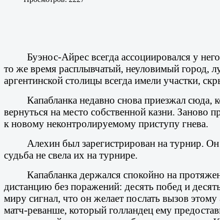
Буэнос-Айрес всегда ассоциировался у него
то же время расплывчатый, неуловимый город, лу
аргентинской столицы всегда имели участки, ск
Капабланка недавно снова приезжал сюда, к
вернуться на место собственной казни. Заново п
к новому неконтролируемому приступу гнева.
Алехин был зарегистрирован на турнир. Он
судьба не свела их на турнире.
Капабланка держался спокойно на протяжени
дистанцию без поражений: десять побед и десять
миру сигнал, что он желает послать вызов этому 
матч-реванше, который голландец ему предостави