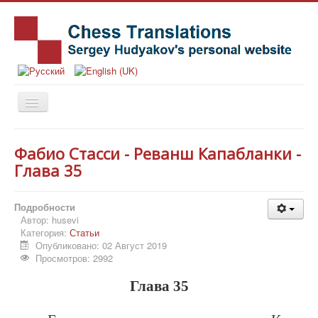
Главная
Фабио Стасси - Реванш Капабланки -
Книги
Глава 35
Новости
Подробности
Статьи
Автор:
husevi
Категория:
Статьи
История
Опубликовано: 02 Август 2019
Заметки
Просмотров: 2992
Издательства
Глава 35
Об авторе