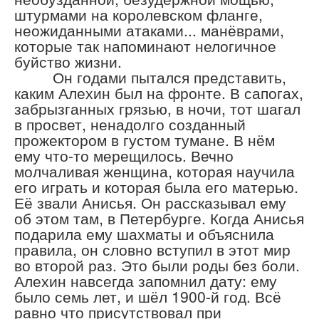
штурмами на королевском фланге,
неожиданными атаками... манёврами,
которые так напоминают нелогичное
буйство жизни.
Он годами пытался представить,
каким Алехин был на фронте. В сапогах,
забрызганных грязью, в ночи, тот шагал
в просвет, ненадолго созданный
прожектором в густом тумане. В нём
ему что-то мерещилось. Вечно
молчаливая женщина, которая научила
его играть и которая была его матерью.
Её звали Анисья. Он рассказывал ему
об этом там, в Петербурге. Когда Анисья
подарила ему шахматы и объяснила
правила, он словно вступил в этот мир
во второй раз. Это были роды без боли.
Алехин навсегда запомнил дату: ему
было семь лет, и шёл 1900-й год. Всё
равно что присутствовал при