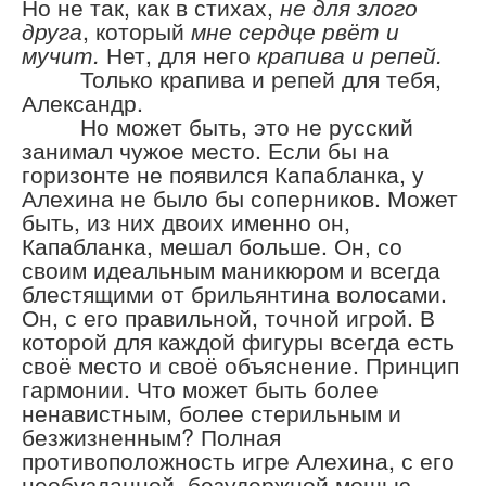
Но не так, как в стихах,
не для злого
друга
, который
мне сердце рвёт и
мучит.
Нет, для него
крапива и репей.
Только крапива и репей для тебя,
Александр.
Но может быть, это не русский
занимал чужое место. Если бы на
горизонте не появился Капабланка, у
Алехина не было бы соперников. Может
быть, из них двоих именно он,
Капабланка, мешал больше. Он, со
своим идеальным маникюром и всегда
блестящими от брильянтина волосами.
Он, с его правильной, точной игрой. В
которой для каждой фигуры всегда есть
своё место и своё объяснение. Принцип
гармонии. Что может быть более
ненавистным, более стерильным и
безжизненным? Полная
противоположность игре Алехина, с его
необузданной, безудержной мощью,