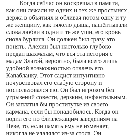
Когда сейчас он воскрешал в памяти,
как они лежали на одних и тех же простынях,
держа в объятиях и обливая потом одну и ту
же женщину, как тяжело дыша, нашёптывали
слова любви в одни и те же уши, его кровь
снова бурлила. Он должен был сразу это
понять. Алехин был настолько глубоко
предан шахматам, что вся эта история с
мадам Златой, вероятно, была всего лишь
удобной возможностью отвлечь его,
Капабланку. Этот садист интуитивно
почувствовал его слабую сторону и
воспользовался ею. Он был игроком без
угрызений совести, дерзким, инфантильным.
Он заплатил бы проститутке из своего
кармана, если бы понадобилось. Когда он
водил его по близлежащим заведениям на
Неве, то, если память ему не изменяет,
никогда не удалялся из-за стола. Он