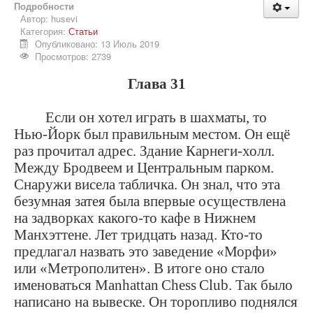
Подробности
Автор:
husevi
Категория:
Статьи
Опубликовано: 13 Июль 2019
Просмотров: 2739
Глава 31
Если он хотел играть в шахматы, то
Нью-Йорк был правильным местом. Он ещё
раз прочитал адрес. Здание Карнеги-холл.
Между Бродвеем и Центральным парком.
Снаружи висела табличка. Он знал, что эта
безумная затея была впервые осуществлена
на задворках какого-то кафе в Нижнем
Манхэттене. Лет тридцать назад. Кто-то
предлагал назвать это заведение «Морфи»
или «Метрополитен». В итоге оно стало
именоваться
Manhattan
Chess
Club
. Так было
написано на вывеске. Он торопливо поднялся