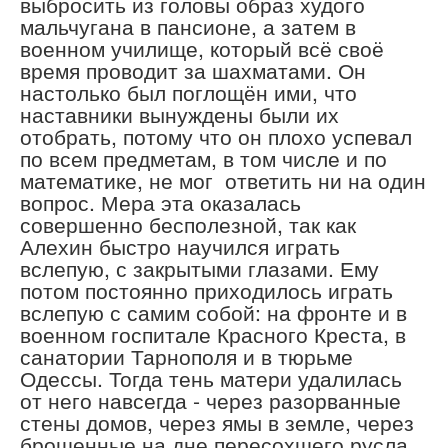
выбросить из головы образ худого
мальчугана в пансионе, а затем в
военном училище, который всё своё
время проводит за шахматами. Он
настолько был поглощён ими, что
наставники вынуждены были их
отобрать, потому что он плохо успевал
по всем предметам, в том числе и по
математике, не мог ответить ни на один
вопрос. Мера эта оказалась
совершенно бесполезной, так как
Алехин быстро научился играть
вслепую, с закрытыми глазами. Ему
потом постоянно приходилось играть
вслепую с самим собой: на фронте и в
военном госпитале Красного Креста, в
санатории Тарнополя и в тюрьме
Одессы. Тогда тень матери удалилась
от него навсегда - через разорванные
стены домов, через ямы в земле, через
брошенные на дне пересохшего русла